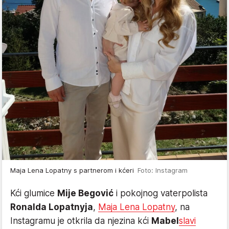
Maja Lena Lopatny s partnerom i kćeri
Foto: Instagram
Kći glumice
Mije Begović
i pokojnog vaterpolista
Ronalda Lopatnyja
,
Maja Lena Lopatny
, na
Instagramu je otkrila da njezina kći
Mabel
slavi