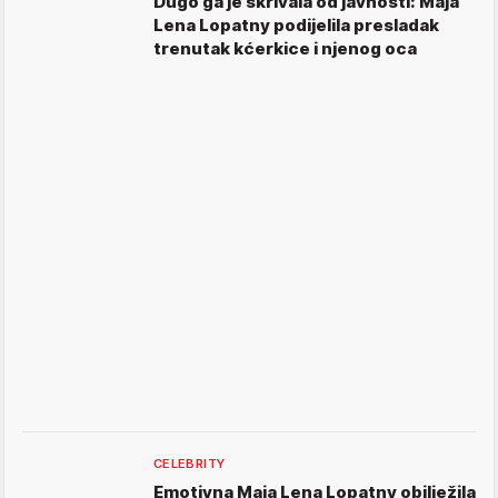
Dugo ga je skrivala od javnosti: Maja
Lena Lopatny podijelila presladak
trenutak kćerkice i njenog oca
CELEBRITY
Emotivna Maja Lena Lopatny obilježila