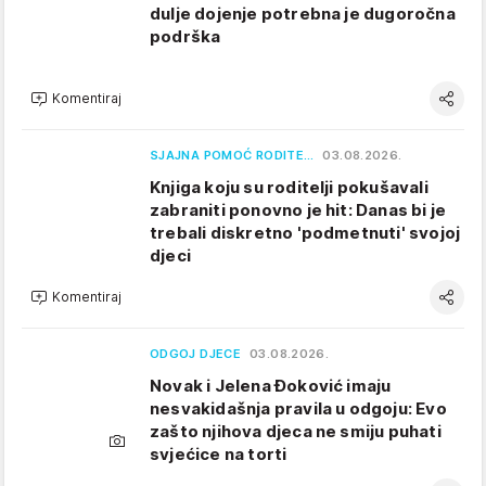
dulje dojenje potrebna je dugoročna
podrška
Komentiraj
SJAJNA POMOĆ RODITE…
03.08.2026.
Knjiga koju su roditelji pokušavali
zabraniti ponovno je hit: Danas bi je
trebali diskretno 'podmetnuti' svojoj
djeci
Komentiraj
ODGOJ DJECE
03.08.2026.
Novak i Jelena Đoković imaju
nesvakidašnja pravila u odgoju: Evo
zašto njihova djeca ne smiju puhati
svjećice na torti