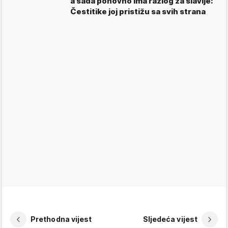
a sada ponovno ima razlog za slavlje:
Čestitike joj pristižu sa svih strana
Prethodna vijest
Sljedeća vijest