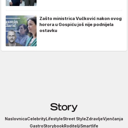
Zašto ministrica Vučković nakon ovog
horora u Gospiću još nije podnijela
ostavku
Story
Naslovnica
Celebrity
Lifestyle
Street Style
Zdravlje
Vjenčanja
Gastro
Storybook
Roditelji
Smartlife