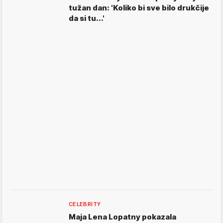
tužan dan: 'Koliko bi sve bilo drukčije
da si tu...'
CELEBRITY
Maja Lena Lopatny pokazala