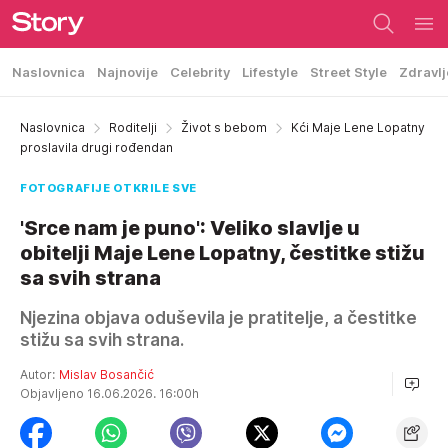
Naslovnica
Najnovije
Celebrity
Lifestyle
Street Style
Zdravlj
Naslovnica
Roditelji
Život s bebom
Kći Maje Lene Lopatny
proslavila drugi rođendan
FOTOGRAFIJE OTKRILE SVE
'Srce nam je puno': Veliko slavlje u
obitelji Maje Lene Lopatny, čestitke stižu
sa svih strana
Njezina objava oduševila je pratitelje, a čestitke
stižu sa svih strana.
Autor:
Mislav Bosančić
Objavljeno 16.06.2026. 16:00h