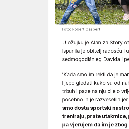
Foto: Robert Gašpert
U ožujku je Alan za Story otk
ispunila je obitelj radošću 
sedmogodišnjeg Davida i p
'Kada smo im rekli da je mam
lijepo gledati kako su odmah
trbuh i paze na nju cijelo vr
posebno ih je razveselila je
smo dosta sportski nastroje
treniraju, prate utakmice,
pa vjerujem da im je zbog 