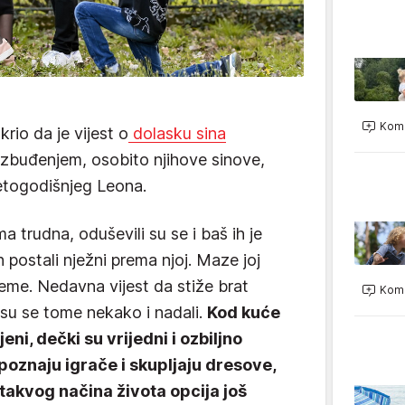
Kome
rio da je vijest o
dolasku sina
i uzbuđenjem, osobito njihove sinove,
etogodišnjeg Leona.
a trudna, oduševili su se i baš ih je
 postali nježni prema njoj. Maze joj
ijeme. Nedavna vijest da stiže brat
Kome
r su se tome nekako i nadali.
Kod kuće
ni, dečki su vrijedni i ozbiljno
 poznaju igrače i skupljaju dresove,
takvog načina života opcija još