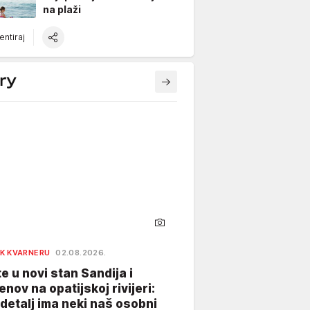
na plaži
ntiraj
K KVARNERU
02.08.2026.
te u novi stan Sandija i
enov na opatijskoj rivijeri:
 detalj ima neki naš osobni