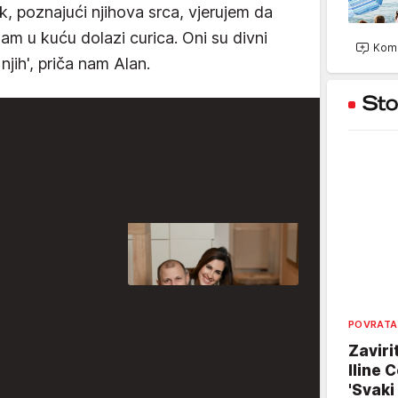
k, poznajući njihova srca, vjerujem da
nam u kuću dolazi curica. Oni su divni
Kome
njih', priča nam Alan.
POVRATA
Zaviri
Iline C
'Svaki