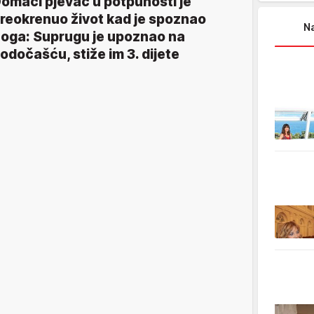
omaći pjevač u potpunosti je
reokrenuo život kad je spoznao
Na
oga: Suprugu je upoznao na
odočašću, stiže im 3. dijete