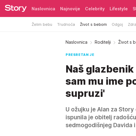
Naslovnica
Najnovije
Celebrity
Lifestyle
S
Želim bebu
Trudnoća
Život s bebom
Odgoj
Zdra
Pretplata
Naslovnica
Roditelji
Život s
PRESRETAN JE
Naš glazbenik 
sam mu ime po 
supruzi'
U ožujku je Alan za Story 
ispunila je obitelj radoš
sedmogodišnjeg Davida i