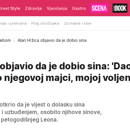
treet Style
Zdravlje
Vjenčanja
Gastro
vlje i prehrana
Pitaj stručnjaka
Za mame i tate
 bebom
Alan Hržica objavio da je dobio sina
objavio da je dobio sina: 'Da
njegovoj majci, mojoj voljen
otkrio da je vijest o dolasku sina
ću i uzbuđenjem, osobito njihove sinove,
 petogodišnjeg Leona.