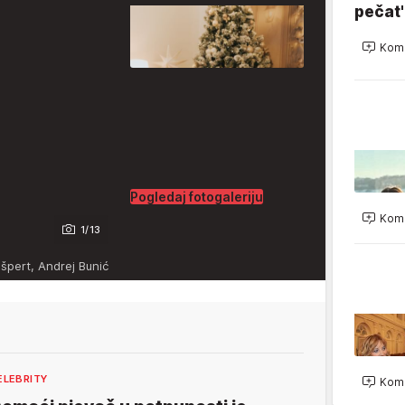
pečat'
Kome
Pogledaj fotogaleriju
Kome
1/13
špert, Andrej Bunić
ELEBRITY
Kome