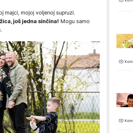
Kome
 majci, mojoj voljenoj supruzi.
ica, još jedna sinčina!
Mogu samo
.
Kome
Kome