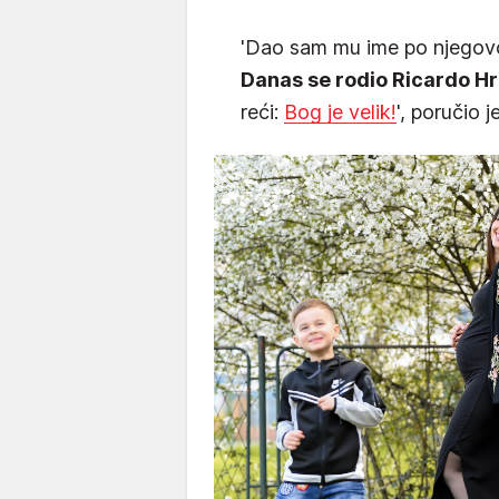
'Dao sam mu ime po njegovoj
Danas se rodio Ricardo Hrž
reći:
Bog je velik!
', poručio je