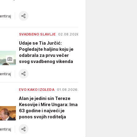
ntiraj
SVADBENO SLAVLJE
02.08.2026.
Udaje se Tia Jurčić:
Pogledajte haljinu koju je
odabrala za prvu večer
svog svadbenog vikenda
ntiraj
EVO KAKO IZGLEDA
01.08.2026.
Alan je jedini sin Tereze
Kesovije i Mire Ungara: Ima
63 godine i najveći je
ponos svojih roditelja
ntiraj