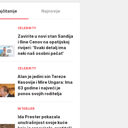
jčitanije
Najnovije
CELEBRITY
Zavirite u novi stan Sandija
i Iline Cenov na opatijskoj
rivijeri: 'Svaki detalj ima
neki naš osobni pečat'
CELEBRITY
Alan je jedini sin Tereze
Kesovije i Mire Ungara: Ima
63 godine i najveći je
ponos svojih roditelja
INTERIJER
Ida Prester pokazala
unutrašnjost svoje kuće