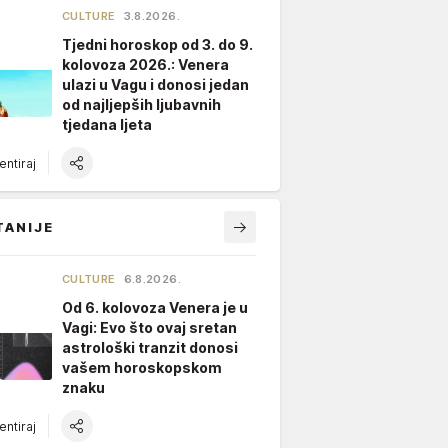
CULTURE
3.8.2026.
Tjedni horoskop od 3. do 9.
kolovoza 2026.: Venera
ulazi u Vagu i donosi jedan
od najljepših ljubavnih
tjedana ljeta
ntiraj
TANIJE
CULTURE
6.8.2026.
Od 6. kolovoza Venera je u
Vagi: Evo što ovaj sretan
astrološki tranzit donosi
vašem horoskopskom
znaku
ntiraj