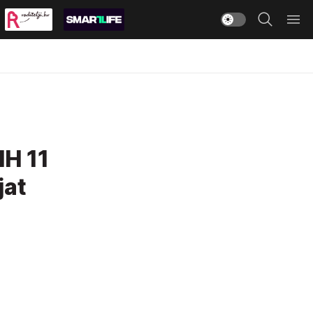
H 11
jat