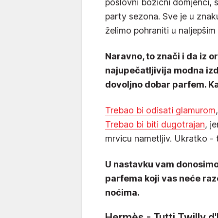
poslovni božićni domjenci, š
party sezona. Sve je u znak
želimo pohraniti u naljepši
Naravno, to znači i da iz 
najupečatljivija modna izd
dovoljno dobar parfem. Ka
Trebao bi odisati glamurom
Trebao bi biti dugotrajan
, j
mrvicu nametljiv. Ukratko - t
U nastavku vam donosimo 1
parfema koji vas neće raz
noćima.
Hermès - Tutti Twilly 