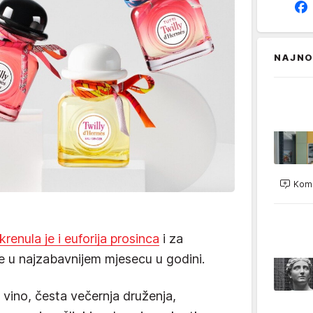
NAJNO
Kome
krenula je i euforija prosinca
i za
e u najzabavnijem mjesecu u godini.
vino, česta večernja druženja,