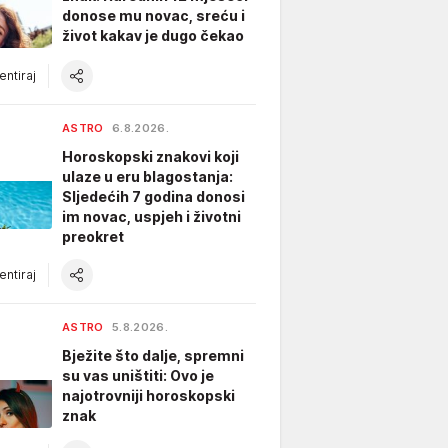
donose mu novac, sreću i
život kakav je dugo čekao
ntiraj
ASTRO
6.8.2026.
Horoskopski znakovi koji
ulaze u eru blagostanja:
Sljedećih 7 godina donosi
im novac, uspjeh i životni
preokret
ntiraj
ASTRO
5.8.2026.
Bježite što dalje, spremni
su vas uništiti: Ovo je
najotrovniji horoskopski
znak