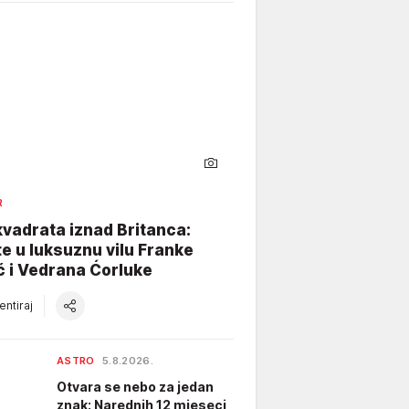
R
vadrata iznad Britanca:
te u luksuznu vilu Franke
ć i Vedrana Ćorluke
ntiraj
ASTRO
5.8.2026.
Otvara se nebo za jedan
znak: Narednih 12 mjeseci