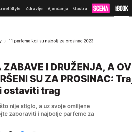
treet Style
Zdravlje
Vjenčanja
Gastro
y
11 parfema koji su najbolji za prosinac 2023
 ZABAVE I DRUŽENJA, A OVI
ŠENI SU ZA PROSINAC: Tra
 ostaviti trag
o nije stiglo, a uz svoje omiljene
e zaboraviti i najbolje parfeme za