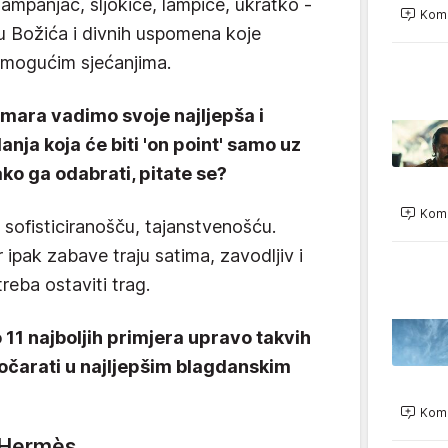
ampanjac, šljokice, lampice, ukratko -
Kome
u Božića i divnih uspomena koje
m mogućim sjećanjima.
ormara vadimo svoje najljepša i
anja koja će biti 'on point' samo uz
ko ga odabrati, pitate se?
Kome
, sofisticiranošču, tajanstvenošću.
er ipak zabave traju satima, zavodljiv i
reba ostaviti trag.
1 najboljih primjera upravo takvih
očarati u najljepšim blagdanskim
Kome
d'Hermès