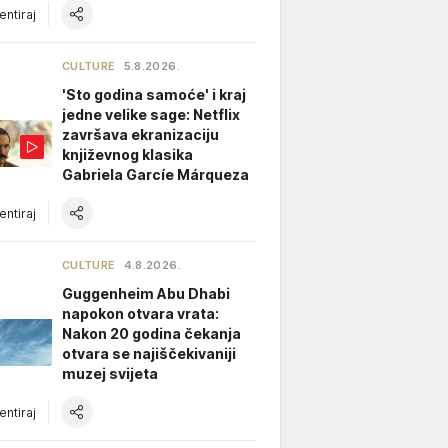
ntiraj
CULTURE
5.8.2026.
'Sto godina samoće' i kraj
jedne velike sage: Netflix
završava ekranizaciju
književnog klasika
Gabriela Garcíe Márqueza
ntiraj
CULTURE
4.8.2026.
Guggenheim Abu Dhabi
napokon otvara vrata:
Nakon 20 godina čekanja
otvara se najiščekivaniji
muzej svijeta
ntiraj