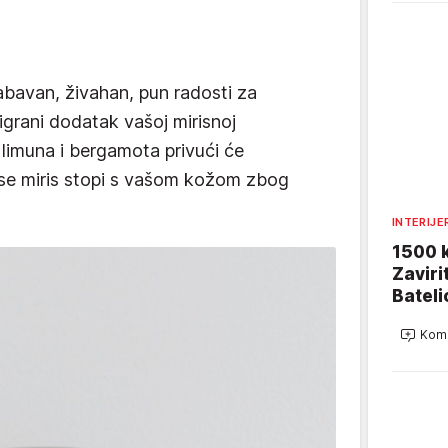
abavan, živahan, pun radosti za
zigrani dodatak vašoj mirisnoj
limuna i bergamota privući će
 se miris stopi s vašom kožom zbog
INTERIJE
1500 k
Zaviri
Bateli
Kome