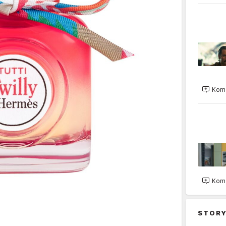
Kome
Kome
STORY