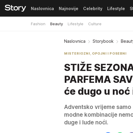
Naslovnica
Najnovije
Celebrity
Lifestyle
S
Fashion
Beauty
Lifestyle
Culture
Pretplata
Naslovnica
Storybook
Beaut
MISTERIOZNI, OPOJNI I POSEBNI
STIŽE SEZONA
PARFEMA SAVR
će dugo u noć i
Adventsko vrijeme samo št
modne kombinacije nemojt
duge i lude noći.