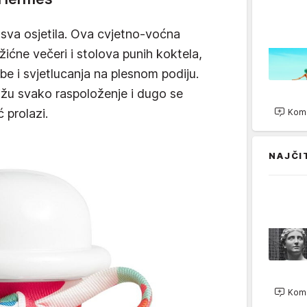
sva osjetila. Ova cvjetno-voćna
žićne večeri i stolova punih koktela,
zbe i svjetlucanja na plesnom podiju.
žu svako raspoloženje i dugo se
 prolazi.
Kome
NAJČI
Kome