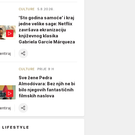
CULTURE
5.8.2026.
'Sto godina samoće' i kraj
jedne velike sage: Netflix
završava ekranizaciju
književnog klasika
Gabriela Garcíe Márqueza
ntiraj
CULTURE
PRIJE 9 H
Sve žene Pedra
Almodóvara: Bez njih ne bi
bilo njegovih fantastičnih
filmskih naslova
ntiraj
 LIFESTYLE