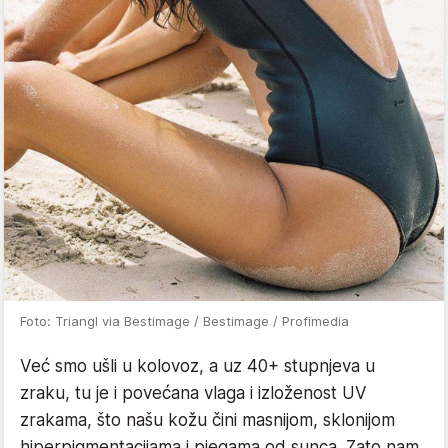
Foto: Triangl via Bestimage / Bestimage / Profimedia
Već smo ušli u kolovoz, a uz 40+ stupnjeva u
zraku, tu je i povećana vlaga i izloženost UV
zrakama, što našu kožu čini masnijom, sklonijom
hiperpigmentacijama i pjegama od sunca. Zato nam