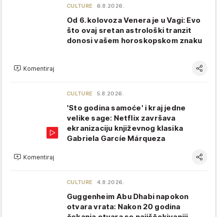
CULTURE
6.8.2026.
Od 6. kolovoza Venera je u Vagi: Evo
što ovaj sretan astrološki tranzit
donosi vašem horoskopskom znaku
Komentiraj
CULTURE
5.8.2026.
'Sto godina samoće' i kraj jedne
velike sage: Netflix završava
ekranizaciju književnog klasika
Gabriela Garcíe Márqueza
Komentiraj
CULTURE
4.8.2026.
Guggenheim Abu Dhabi napokon
otvara vrata: Nakon 20 godina
čekanja otvara se najiščekivaniji