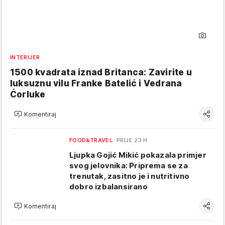
INTERIJER
1500 kvadrata iznad Britanca: Zavirite u
luksuznu vilu Franke Batelić i Vedrana
Ćorluke
Komentiraj
FOOD&TRAVEL
PRIJE 23 H
Ljupka Gojić Mikić pokazala primjer
svog jelovnika: Priprema se za
trenutak, zasitno je i nutritivno
dobro izbalansirano
Komentiraj