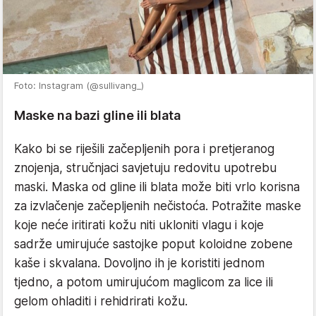
Foto: Instagram (@sullivang_)
Maske na bazi gline ili blata
Kako bi se riješili začepljenih pora i pretjeranog
znojenja, stručnjaci savjetuju redovitu upotrebu
maski. Maska od gline ili blata može biti vrlo korisna
za izvlačenje začepljenih nečistoća. Potražite maske
koje neće iritirati kožu niti ukloniti vlagu i koje
sadrže umirujuće sastojke poput koloidne zobene
kaše i skvalana. Dovoljno ih je koristiti jednom
tjedno, a potom umirujućom maglicom za lice ili
gelom ohladiti i rehidrirati kožu.