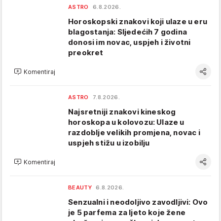
ASTRO
6.8.2026.
Horoskopski znakovi koji ulaze u eru
blagostanja: Sljedećih 7 godina
donosi im novac, uspjeh i životni
preokret
Komentiraj
ASTRO
7.8.2026.
Najsretniji znakovi kineskog
horoskopa u kolovozu: Ulaze u
razdoblje velikih promjena, novac i
uspjeh stižu u izobilju
Komentiraj
BEAUTY
6.8.2026.
Senzualni i neodoljivo zavodljivi: Ovo
je 5 parfema za ljeto koje žene