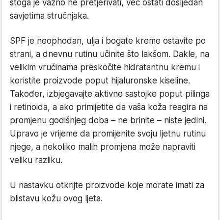
stoga je važno ne pretjerivati, već ostati dosljedan
savjetima stručnjaka.
SPF je neophodan, ulja i bogate kreme ostavite po
strani, a dnevnu rutinu učinite što lakšom. Dakle, na
velikim vrućinama preskočite hidratantnu kremu i
koristite proizvode poput hijaluronske kiseline.
Također, izbjegavajte aktivne sastojke poput pilinga
i retinoida, a ako primijetite da vaša koža reagira na
promjenu godišnjeg doba – ne brinite – niste jedini.
Upravo je vrijeme da promijenite svoju ljetnu rutinu
njege, a nekoliko malih promjena može napraviti
veliku razliku.
U nastavku otkrijte proizvode koje morate imati za
blistavu kožu ovog ljeta.