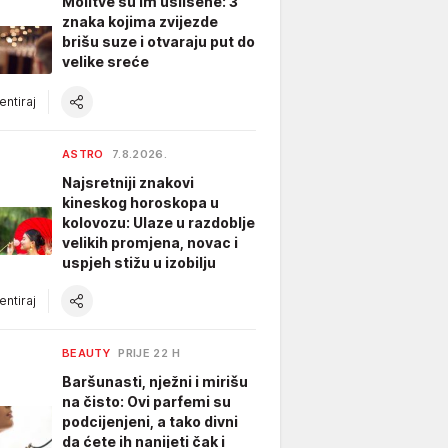
Molitve su im uslišene: 3
znaka kojima zvijezde
brišu suze i otvaraju put do
velike sreće
ntiraj
ASTRO
7.8.2026.
Najsretniji znakovi
kineskog horoskopa u
kolovozu: Ulaze u razdoblje
velikih promjena, novac i
uspjeh stižu u izobilju
ntiraj
BEAUTY
PRIJE 22 H
Baršunasti, nježni i mirišu
na čisto: Ovi parfemi su
podcijenjeni, a tako divni
da ćete ih nanijeti čak i