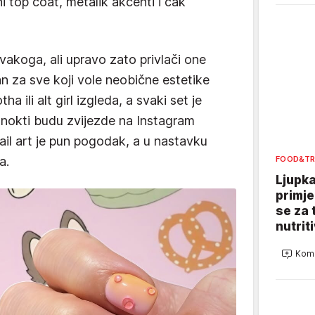
ni top coat, metalik akcenti i čak
 svakoga, ali upravo zato privlači one
alan za sve koji vole neobične estetike
a ili alt girl izgleda, a svaki set je
i nokti budu zvijezde na Instagram
ail art je pun pogodak, a u nastavku
FOOD&TR
a.
Ljupka
primje
se za 
nutrit
Kome