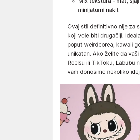
Mix tekstura - mat, sjaj
minijaturni nakit
Ovaj stil definitivno nije za
koji vole biti drugačiji. Ide
poput weirdcorea, kawaii goth
unikatan. Ako želite da vaš
Reelsu ili TikToku, Labubu n
vam donosimo nekoliko idej