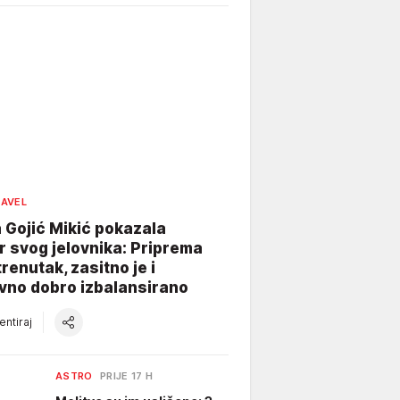
AVEL
 Gojić Mikić pokazala
r svog jelovnika: Priprema
trenutak, zasitno je i
ivno dobro izbalansirano
ntiraj
ASTRO
PRIJE 17 H