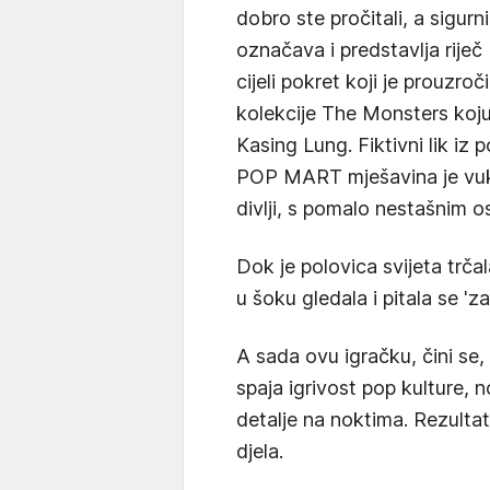
dobro ste pročitali, a sigur
označava i predstavlja riječ 
cijeli pokret koji je prouzroči
kolekcije The Monsters koju
Kasing Lung. Fiktivni lik iz 
POP MART mješavina je vuka
divlji, s pomalo nestašnim o
Dok je polovica svijeta trča
u šoku gledala i pitala se 'za
A sada ovu igračku, čini se,
spaja igrivost pop kulture, n
detalje na noktima. Rezulta
djela.