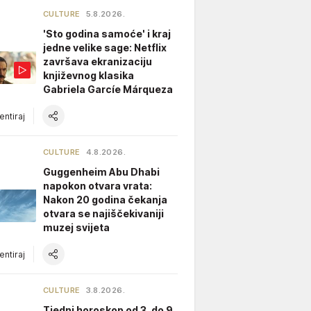
CULTURE
5.8.2026.
'Sto godina samoće' i kraj
jedne velike sage: Netflix
završava ekranizaciju
književnog klasika
Gabriela Garcíe Márqueza
ntiraj
CULTURE
4.8.2026.
Guggenheim Abu Dhabi
napokon otvara vrata:
Nakon 20 godina čekanja
otvara se najiščekivaniji
muzej svijeta
ntiraj
CULTURE
3.8.2026.
Tjedni horoskop od 3. do 9.