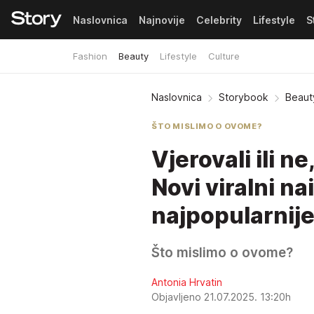
Naslovnica
Najnovije
Celebrity
Lifestyle
S
Fashion
Beauty
Lifestyle
Culture
Pretplata
Naslovnica
Storybook
Beaut
ŠTO MISLIMO O OVOME?
Vjerovali ili n
Novi viralni na
najpopularnije
Što mislimo o ovome?
Antonia Hrvatin
Objavljeno 21.07.2025. 13:20h