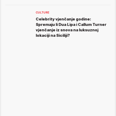
CULTURE
Celebrity vjenčanje godine:
Spremaju li Dua Lipa i Callum Turner
vjenčanje iz snova na luksuznoj
lokaciji na Siciliji?