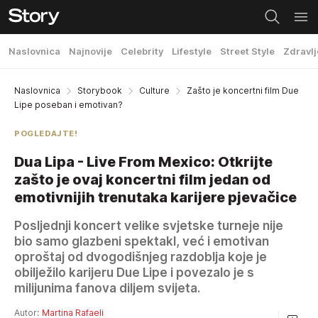
Naslovnica
Najnovije
Celebrity
Lifestyle
Street Style
Zdravlj
Naslovnica
Storybook
Culture
Zašto je koncertni film Due
Lipe poseban i emotivan?
POGLEDAJTE!
Dua Lipa - Live From Mexico: Otkrijte
zašto je ovaj koncertni film jedan od
emotivnijih trenutaka karijere pjevačice
Posljednji koncert velike svjetske turneje nije
bio samo glazbeni spektakl, već i emotivan
oproštaj od dvogodišnjeg razdoblja koje je
obilježilo karijeru Due Lipe i povezalo je s
milijunima fanova diljem svijeta.
Autor:
Martina Rafaeli