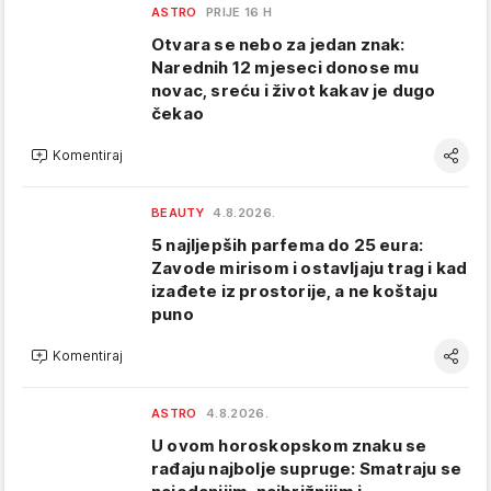
ASTRO
PRIJE 16 H
Otvara se nebo za jedan znak:
Narednih 12 mjeseci donose mu
novac, sreću i život kakav je dugo
čekao
Komentiraj
BEAUTY
4.8.2026.
5 najljepših parfema do 25 eura:
Zavode mirisom i ostavljaju trag i kad
izađete iz prostorije, a ne koštaju
puno
Komentiraj
ASTRO
4.8.2026.
U ovom horoskopskom znaku se
rađaju najbolje supruge: Smatraju se