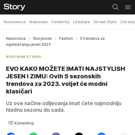
Naslovnica
Najnovije
Celebrity
Lifestyle
Street Style
Zdravlj
Naslovnica
Storybook
Fashion
5 trendova za
najstiliziraniju jesen 2023
NISU NAM STRANI
EVO KAKO MOŽETE IMATI NAJSTYLISH
JESEN I ZIMU: Ovih 5 sezonskih
trendova za 2023. voljet će modni
klasičari
Uz ove načine odijevanja imat ćete najmodniju
hladnu sezonu do sada.
Komentiraj