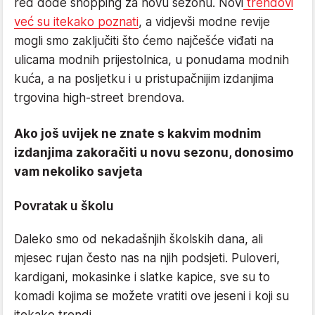
red dođe shopping za novu sezonu. Novi
trendovi
već su itekako poznati
, a vidjevši modne revije
mogli smo zaključiti što ćemo najčešće viđati na
ulicama modnih prijestolnica, u ponudama modnih
kuća, a na posljetku i u pristupačnijim izdanjima
trgovina high-street brendova.
Ako još uvijek ne znate s kakvim modnim
izdanjima zakoračiti u novu sezonu, donosimo
vam nekoliko savjeta
Povratak u školu
Daleko smo od nekadašnjih školskih dana, ali
mjesec rujan često nas na njih podsjeti. Puloveri,
kardigani, mokasinke i slatke kapice, sve su to
komadi kojima se možete vratiti ove jeseni i koji su
itekako trendi.