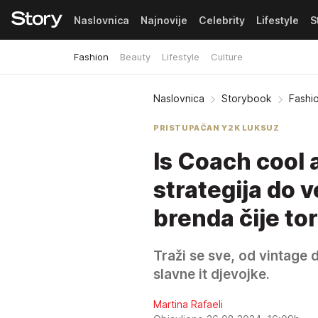
Naslovnica
Najnovije
Celebrity
Lifestyle
S
Fashion
Beauty
Lifestyle
Culture
Pretplata
Naslovnica
Storybook
Fashi
PRISTUPAČAN Y2K LUKSUZ
Is Coach cool 
strategija do 
brenda čije t
Traži se sve, od vintage 
slavne it djevojke.
Martina Rafaeli