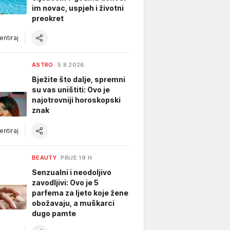
im novac, uspjeh i životni
preokret
ntiraj
ASTRO
5.8.2026.
Bježite što dalje, spremni
su vas uništiti: Ovo je
najotrovniji horoskopski
znak
ntiraj
BEAUTY
PRIJE 19 H
Senzualni i neodoljivo
zavodljivi: Ovo je 5
parfema za ljeto koje žene
obožavaju, a muškarci
dugo pamte