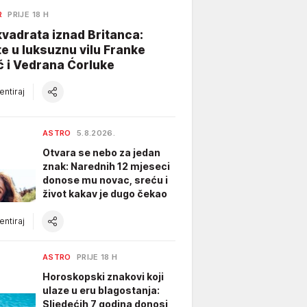
R
PRIJE 18 H
vadrata iznad Britanca:
te u luksuznu vilu Franke
ć i Vedrana Ćorluke
ntiraj
ASTRO
5.8.2026.
Otvara se nebo za jedan
znak: Narednih 12 mjeseci
donose mu novac, sreću i
život kakav je dugo čekao
ntiraj
ASTRO
PRIJE 18 H
Horoskopski znakovi koji
ulaze u eru blagostanja:
Sljedećih 7 godina donosi