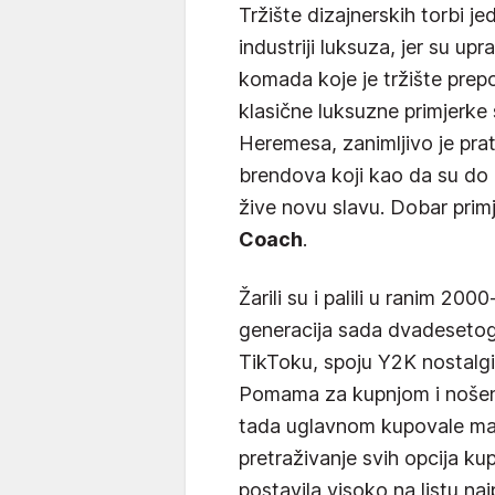
Tržište dizajnerskih torbi je
industriji luksuza, jer su u
komada koje je tržište prepo
klasične luksuzne primjerke
Heremesa, zanimljivo je prat
brendova koji kao da su do 
žive novu slavu. Dobar prim
Coach
.
Žarili su i palili u ranim 200
generacija sada dvadesetogo
TikToku, spoju Y2K nostalgije
Pomama za kupnjom i nošenj
tada uglavnom kupovale mam
pretraživanje svih opcija k
postavila visoko na listu na