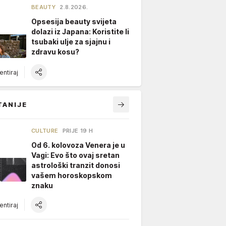
BEAUTY
2.8.2026.
Opsesija beauty svijeta
dolazi iz Japana: Koristite li
tsubaki ulje za sjajnu i
zdravu kosu?
ntiraj
TANIJE
CULTURE
PRIJE 19 H
Od 6. kolovoza Venera je u
Vagi: Evo što ovaj sretan
astrološki tranzit donosi
vašem horoskopskom
znaku
ntiraj