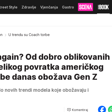
treet Style
Zdravlje
Vjenčanja
Gastro
on
U trendu su Coach torbe
again? Od dobro oblikovanih
velikog povratka američkog
orbe danas obožava Gen Z
do novih trendi modela koje obožavaju i
Komentiraj