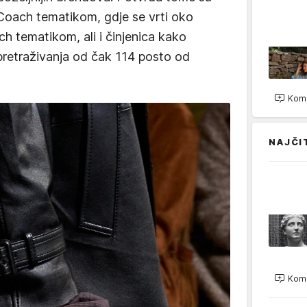
s Coach tematikom, gdje se vrti oko
h tematikom, ali i činjenica kako
 pretraživanja od čak 114 posto od
Kome
NAJČI
Kome