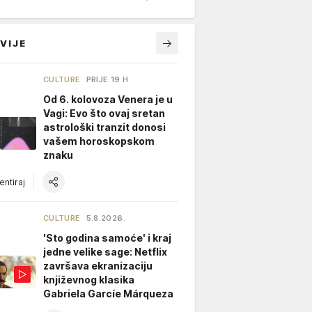
VIJE
CULTURE
PRIJE 19 H
Od 6. kolovoza Venera je u
Vagi: Evo što ovaj sretan
astrološki tranzit donosi
vašem horoskopskom
znaku
ntiraj
CULTURE
5.8.2026.
'Sto godina samoće' i kraj
jedne velike sage: Netflix
završava ekranizaciju
književnog klasika
Gabriela Garcíe Márqueza