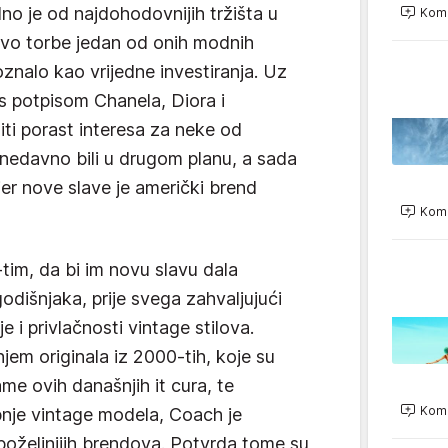
dno je od najdohodovnijih tržišta u
Kome
pravo torbe jedan od onih modnih
znalo kao vrijedne investiranja. Uz
 s potpisom Chanela, Diora i
iti porast interesa za neke od
nedavno bili u drugom planu, a sada
jer nove slave je američki brend
Kome
0-tim, da bi im novu slavu dala
dišnjaka, prije svega zahvaljujući
 i privlačnosti vintage stilova.
em originala iz 2000-tih, koje su
e ovih današnjih it cura, te
Kome
upnje vintage modela, Coach je
jpoželjnijih brendova. Potvrda tome su