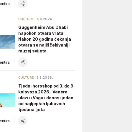
ntiraj
CULTURE
4.8.2026.
Guggenheim Abu Dhabi
napokon otvara vrata:
Nakon 20 godina čekanja
otvara se najiščekivaniji
muzej svijeta
ntiraj
CULTURE
3.8.2026.
Tjedni horoskop od 3. do 9.
kolovoza 2026.: Venera
ulazi u Vagu i donosi jedan
od najljepših ljubavnih
tjedana ljeta
ntiraj