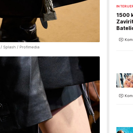
INTERIJE
1500 k
Zaviri
Bateli
Kome
/ Splash / Profimedia
Kome