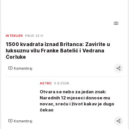
INTERIJER
PRIJE 22 H
1500 kvadrata iznad Britanca: Zavirite u
luksuznu vilu Franke Batelić i Vedrana
Ćorluke
Komentiraj
ASTRO
5.8.2026.
Otvara se nebo za jedan znak:
Narednih 12 mjeseci donose mu
novac, sreću i život kakav je dugo
čekao
Komentiraj