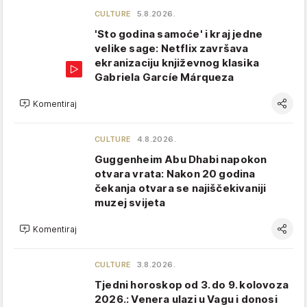
CULTURE
5.8.2026.
'Sto godina samoće' i kraj jedne
velike sage: Netflix završava
ekranizaciju književnog klasika
Gabriela Garcíe Márqueza
Komentiraj
CULTURE
4.8.2026.
Guggenheim Abu Dhabi napokon
otvara vrata: Nakon 20 godina
čekanja otvara se najiščekivaniji
muzej svijeta
Komentiraj
CULTURE
3.8.2026.
Tjedni horoskop od 3. do 9. kolovoza
2026.: Venera ulazi u Vagu i donosi