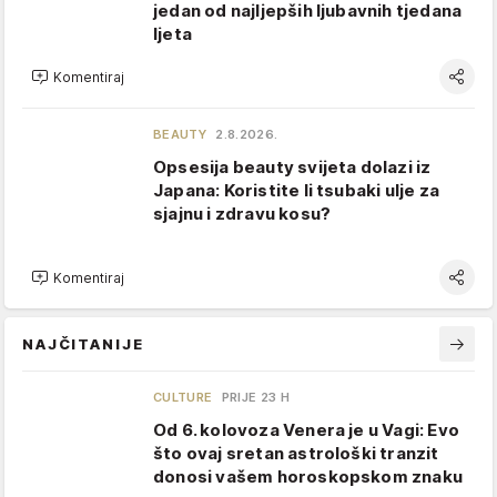
jedan od najljepših ljubavnih tjedana
ljeta
Komentiraj
BEAUTY
2.8.2026.
Opsesija beauty svijeta dolazi iz
Japana: Koristite li tsubaki ulje za
sjajnu i zdravu kosu?
Komentiraj
NAJČITANIJE
CULTURE
PRIJE 23 H
Od 6. kolovoza Venera je u Vagi: Evo
što ovaj sretan astrološki tranzit
donosi vašem horoskopskom znaku