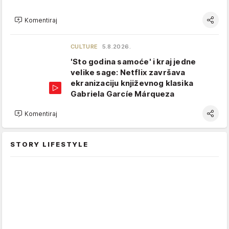
Komentiraj
CULTURE
5.8.2026.
'Sto godina samoće' i kraj jedne
velike sage: Netflix završava
ekranizaciju književnog klasika
Gabriela Garcíe Márqueza
Komentiraj
STORY LIFESTYLE