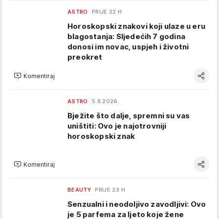
ASTRO
PRIJE 22 H
Horoskopski znakovi koji ulaze u eru
blagostanja: Sljedećih 7 godina
donosi im novac, uspjeh i životni
preokret
Komentiraj
ASTRO
5.8.2026.
Bježite što dalje, spremni su vas
uništiti: Ovo je najotrovniji
horoskopski znak
Komentiraj
BEAUTY
PRIJE 23 H
Senzualni i neodoljivo zavodljivi: Ovo
je 5 parfema za ljeto koje žene