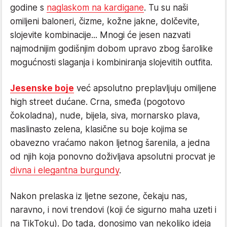
godine s
naglaskom na kardigane
. Tu su naši
omiljeni baloneri, čizme, kožne jakne, dolčevite,
slojevite kombinacije... Mnogi će jesen nazvati
najmodnijim godišnjim dobom upravo zbog šarolike
mogućnosti slaganja i kombiniranja slojevitih outfita.
Jesenske boje
već apsolutno preplavljuju omiljene
high street dućane. Crna, smeđa (pogotovo
čokoladna), nude, bijela, siva, mornarsko plava,
maslinasto zelena, klasične su boje kojima se
obavezno vraćamo nakon ljetnog šarenila, a jedna
od njih koja ponovno doživljava apsolutni procvat je
divna i elegantna burgundy
.
Nakon prelaska iz ljetne sezone, čekaju nas,
naravno, i novi trendovi (koji će sigurno maha uzeti i
na TikToku). Do tada, donosimo van nekoliko ideja