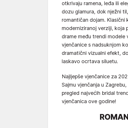
otkrivaju ramena, leđa ili e
dozu glamura, dok nježni til,
romantičan dojam. Klasični k
moderniziranoj verziji, koja 
drame među trendi modele 
vjenčanice s nadsuknjom koj
dramatični vizualni efekt, d
laskavo ocrtava siluetu.
Najljepše vjenčanice za 202
Sajmu vjenčanja u Zagrebu,
pregled najvećih bridal tren
vjenčanica ove godine!
ROMAN