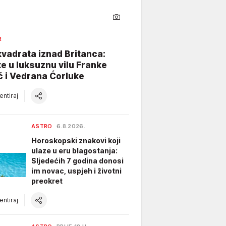
R
vadrata iznad Britanca:
te u luksuznu vilu Franke
ć i Vedrana Ćorluke
ntiraj
ASTRO
6.8.2026.
Horoskopski znakovi koji
ulaze u eru blagostanja:
Sljedećih 7 godina donosi
im novac, uspjeh i životni
preokret
ntiraj