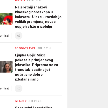
ASTRO
PRIJE 18 H
Najsretniji znakovi
kineskog horoskopa u
kolovozu: Ulaze u razdoblje
velikih promjena, novac i
uspjeh stižu u izobilju
ntiraj
FOOD&TRAVEL
PRIJE 7 H
Ljupka Gojić Mikić
pokazala primjer svog
jelovnika: Priprema se za
trenutak, zasitno je i
nutritivno dobro
izbalansirano
ntiraj
BEAUTY
6.8.2026.
Senzualni i neodoljivo