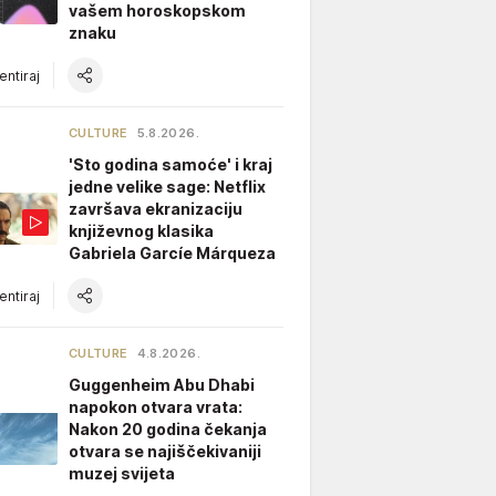
vašem horoskopskom
znaku
ntiraj
CULTURE
5.8.2026.
'Sto godina samoće' i kraj
jedne velike sage: Netflix
završava ekranizaciju
književnog klasika
Gabriela Garcíe Márqueza
ntiraj
CULTURE
4.8.2026.
Guggenheim Abu Dhabi
napokon otvara vrata:
Nakon 20 godina čekanja
otvara se najiščekivaniji
muzej svijeta