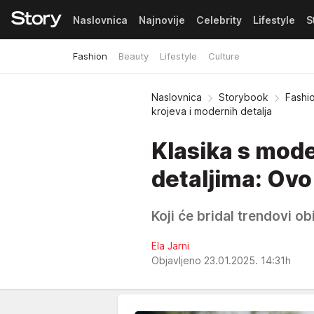
Naslovnica
Najnovije
Celebrity
Lifestyle
S
Fashion
Beauty
Lifestyle
Culture
Pretplata
Naslovnica
Storybook
Fashi
krojeva i modernih detalja
Klasika s mod
detaljima: Ovo
Koji će bridal trendovi obi
Ela Jarni
Objavljeno 23.01.2025. 14:31h