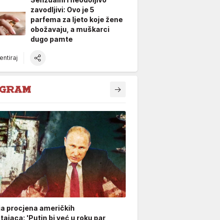
zavodljivi: Ovo je 5
parfema za ljeto koje žene
obožavaju, a muškarci
dugo pamte
ntiraj
ja procjena američkih
ajaca: 'Putin bi već u roku par