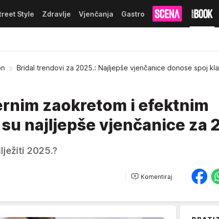
treet Style
Zdravlje
Vjenčanja
Gastro
on
Bridal trendovi za 2025.: Najljepše vjenčanice donose spoj kla
ernim zaokretom i efektnim
 su najljepše vjenčanice za 
lježiti 2025.?
Komentiraj