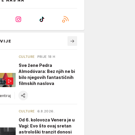
TE NAS NA
VIJE
CULTURE
PRIJE 18 H
Sve žene Pedra
Almodóvara: Bez njih ne bi
bilo njegovih fantastičnih
filmskih naslova
ntiraj
CULTURE
6.8.2026.
Od 6. kolovoza Venera je u
Vagi: Evo što ovaj sretan
astrološki tranzit donosi