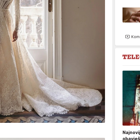
Kome
Najnovi
obavješt