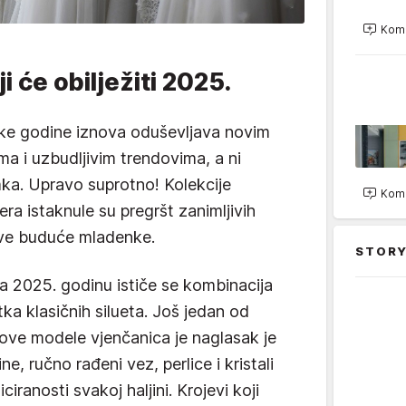
Kome
i će obilježiti 2025.
ake godine iznova oduševljava novim
ma i uzbudljivim trendovima, a ni
mka. Upravo suprotno! Kolekcije
Kome
era istaknule su pregršt zanimljivih
 sve buduće mladenke.
STORY
za 2025. godinu ističe se kombinacija
ka klasičnih silueta. Još jedan od
ove modele vjenčanica je naglasak je
e, ručno rađeni vez, perlice i kristali
iranosti svakoj haljini. Krojevi koji