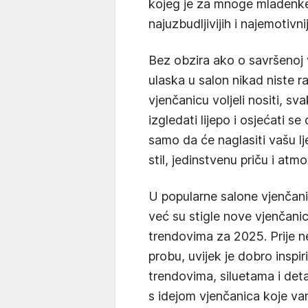
kojeg je za mnoge mladenke
najuzbudljivijih i najemotivn
Bez obzira ako o savršenoj v
ulaska u salon nikad niste r
vjenčanicu voljeli nositi, s
izgledati lijepo i osjećati s
samo da će naglasiti vašu lj
stil, jedinstvenu priču i atm
U popularne salone vjenčani
već su stigle nove vjenčanice
trendovima za 2025. Prije n
probu, uvijek je dobro inspiri
trendovima, siluetama i deta
s idejom vjenčanica koje vam