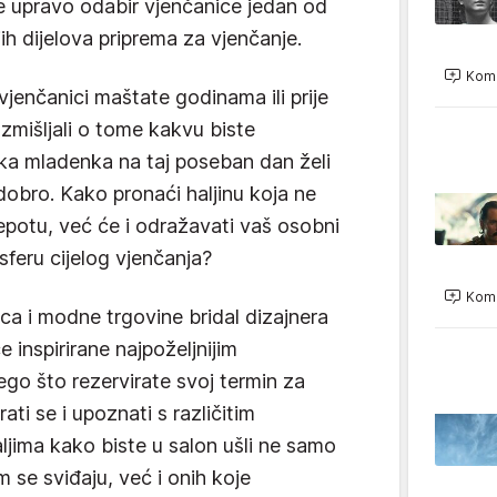
 upravo odabir vjenčanice jedan od
ijih dijelova priprema za vjenčanje.
Kome
jenčanici maštate godinama ili prije
azmišljali o tome kakvu biste
vaka mladenka na taj poseban dan želi
e dobro. Kako pronaći haljinu koja ne
epotu, već će i odražavati vaš osobni
osferu cijelog vjenčanja?
Kome
ca i modne trgovine bridal dizajnera
 inspirirane najpoželjnijim
ego što rezervirate svoj termin za
rati se i upoznati s različitim
ljima kako biste u salon ušli ne samo
 se sviđaju, već i onih koje