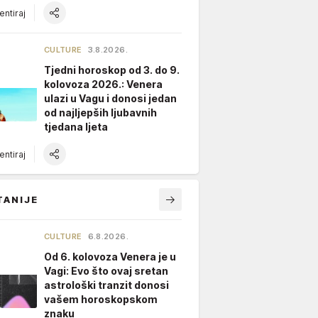
ntiraj
CULTURE
3.8.2026.
Tjedni horoskop od 3. do 9.
kolovoza 2026.: Venera
ulazi u Vagu i donosi jedan
od najljepših ljubavnih
tjedana ljeta
ntiraj
TANIJE
CULTURE
6.8.2026.
Od 6. kolovoza Venera je u
Vagi: Evo što ovaj sretan
astrološki tranzit donosi
vašem horoskopskom
znaku