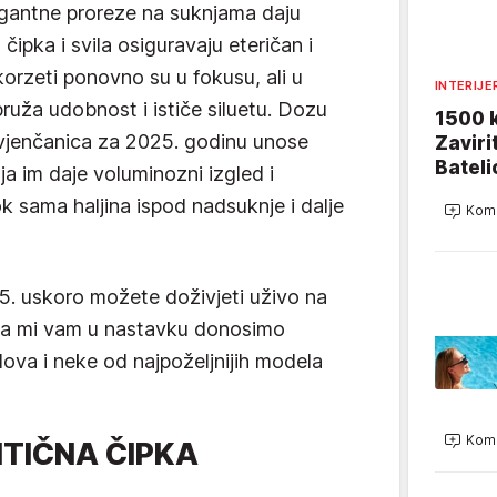
legantne proreze na suknjama daju
 čipka i svila osiguravaju eteričan i
orzeti ponovno su u fokusu, ali u
INTERIJE
pruža udobnost i ističe siluetu. Dozu
1500 k
vjenčanica za 2025. godinu unose
Zaviri
Bateli
a im daje voluminozni izgled i
ok sama haljina ispod nadsuknje i dalje
Kome
5. uskoro možete doživjeti uživo na
 a mi vam u nastavku donosimo
dova i neke od najpoželjnijih modela
Kome
TIČNA ČIPKA