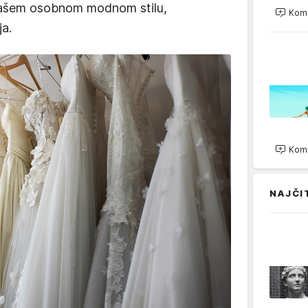
 vašem osobnom modnom stilu,
Kome
ja.
Kome
NAJČI