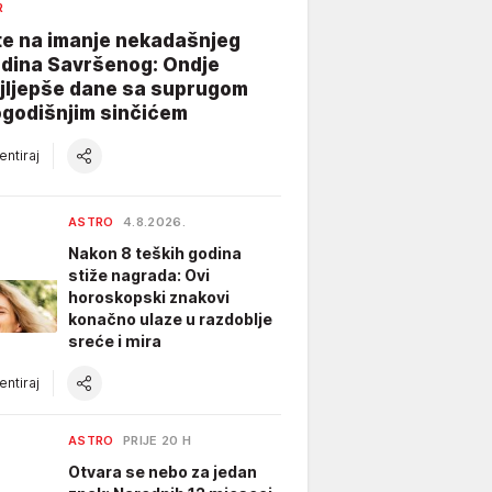
R
te na imanje nekadašnjeg
dina Savršenog: Ondje
ajljepše dane sa suprugom
ogodišnjim sinčićem
ntiraj
ASTRO
4.8.2026.
Nakon 8 teških godina
stiže nagrada: Ovi
horoskopski znakovi
konačno ulaze u razdoblje
sreće i mira
ntiraj
ASTRO
PRIJE 20 H
Otvara se nebo za jedan