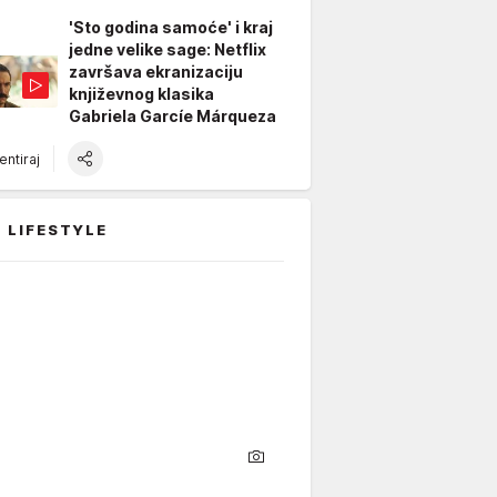
'Sto godina samoće' i kraj
jedne velike sage: Netflix
završava ekranizaciju
književnog klasika
Gabriela Garcíe Márqueza
ntiraj
 LIFESTYLE