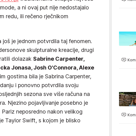
 mode, a ni ovaj put nije nedostajalo
m redu, ili rečeno rječnikom
 još je jednom potvrdila taj fenomen.
dersonove skulpturalne kreacije, drugi
atili dolazak
Sabrine Carpenter,
Kome
icka Jonasa, Josh O'Connora, Alexe
im gostima bila je Sabrina Carpenter,
zdanju i ponovno potvrdila svoju
sljednjih sezona sve više računa na
. Njezino pojavljivanje posebno je
a u Pariz neposredno nakon velikog
Kome
je Taylor Swift, s kojom je blisko