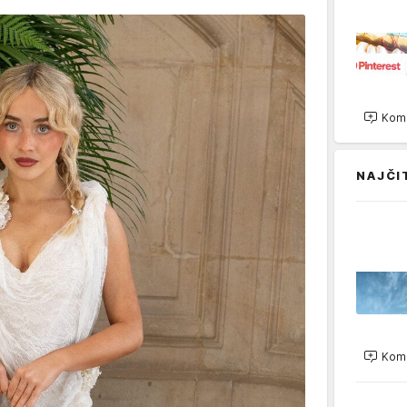
Kome
NAJČI
Kome