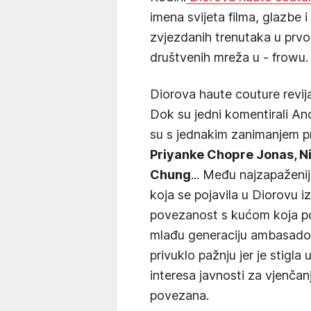
imena svijeta filma, glazbe i
zvjezdanih trenutaka u prvo
društvenih mreža u - frowu.
Diorova haute couture revija
Dok su jedni komentirali An
su s jednakim zanimanjem pr
Priyanke Chopre Jonas, N
Chung
... Među najzapaženij
koja se pojavila u Diorovu i
povezanost s kućom koja po
mlađu generaciju ambasadora
privuklo pažnju jer je stigl
interesa javnosti za vjenčan
povezana.