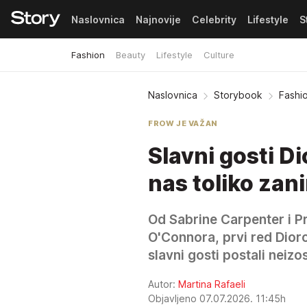
Naslovnica
Najnovije
Celebrity
Lifestyle
S
Fashion
Beauty
Lifestyle
Culture
Pretplata
Naslovnica
Storybook
Fashi
FROW JE VAŽAN
Slavni gosti D
nas toliko zan
Od Sabrine Carpenter i 
O'Connora, prvi red Dior
slavni gosti postali neiz
Autor:
Martina Rafaeli
Objavljeno 07.07.2026. 11:45h