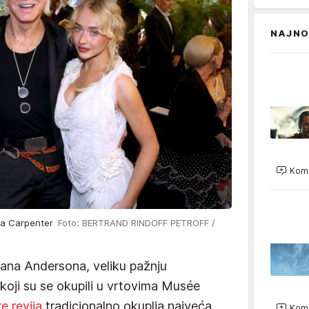
NAJNO
Kome
ina Carpenter
Foto: BERTRAND RINDOFF PETROFF /
ana Andersona, veliku pažnju
 koji su se okupili u vrtovima Musée
e revija
tradicionalno okuplja najveća
Kome