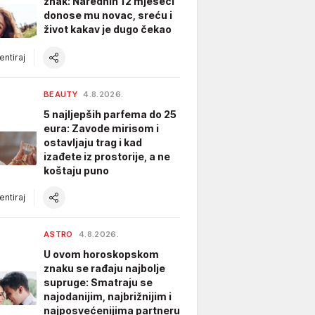
znak: Narednih 12 mjeseci
donose mu novac, sreću i
život kakav je dugo čekao
ntiraj
BEAUTY
4.8.2026.
5 najljepših parfema do 25
eura: Zavode mirisom i
ostavljaju trag i kad
izađete iz prostorije, a ne
koštaju puno
ntiraj
ASTRO
4.8.2026.
U ovom horoskopskom
znaku se rađaju najbolje
supruge: Smatraju se
najodanijim, najbrižnijim i
najposvećenijima partneru