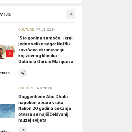
VIJE
CULTURE
PRIJE 22 H
'Sto godina samoće' i kraj
jedne velike sage: Netflix
završava ekranizaciju
književnog klasika
Gabriela Garcíe Márqueza
ntiraj
CULTURE
4.8.2026.
Guggenheim Abu Dhabi
napokon otvara vrata:
Nakon 20 godina čekanja
otvara se najiščekivaniji
muzej svijeta
ntiraj