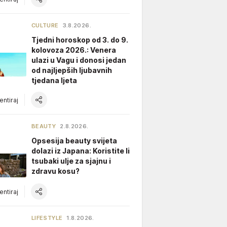
CULTURE
3.8.2026.
Tjedni horoskop od 3. do 9.
kolovoza 2026.: Venera
ulazi u Vagu i donosi jedan
od najljepših ljubavnih
tjedana ljeta
ntiraj
BEAUTY
2.8.2026.
Opsesija beauty svijeta
dolazi iz Japana: Koristite li
tsubaki ulje za sjajnu i
zdravu kosu?
ntiraj
LIFESTYLE
1.8.2026.