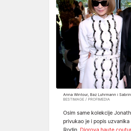
Anna Wintour, Baz Luhrmann i Sabr
BESTIMAGE / PROFIMEDIA
Osim same kolekcije Jonath
privukao je i popis uzvanika
Rodin.
Diorova haute coutur