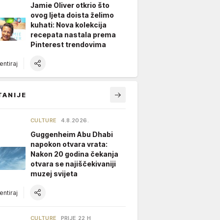
Jamie Oliver otkrio što
ovog ljeta doista želimo
kuhati: Nova kolekcija
recepata nastala prema
Pinterest trendovima
ntiraj
TANIJE
CULTURE
4.8.2026.
Guggenheim Abu Dhabi
napokon otvara vrata:
Nakon 20 godina čekanja
otvara se najiščekivaniji
muzej svijeta
ntiraj
CULTURE
PRIJE 22 H