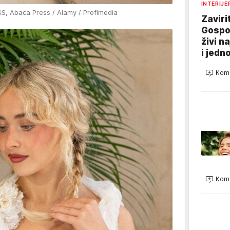
INTERIJE
, Abaca Press / Alamy / Profimedia
Zaviri
Gospo
živi n
i jedn
Kome
Kome