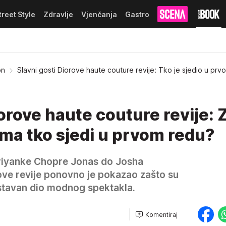
treet Style
Zdravlje
Vjenčanja
Gastro
on
Slavni gosti Diorove haute couture revije: Tko je sjedio u pr
iorove haute couture revije: 
ima tko sjedi u prvom redu?
Priyanke Chopre Jonas do Josha
ove revije ponovno je pokazao zašto su
ostavan dio modnog spektakla.
Komentiraj