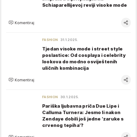
Schiaparellijevoj reviji visoke mode
Komentiraj
FASHION
31.1.2025.
Tjedan visoke mode i street style
poslastice: Od cosplaya i celebrity
lookova do modno osviještenih
uličnih kombinacija
Komentiraj
FASHION
30.1.2025.
Pariška ljubavna priča Due Lipe i
Calluma Turnera: Jesmo li nakon
Zendaye dobili još jedne 'zaruke s
crvenog tepiha'?