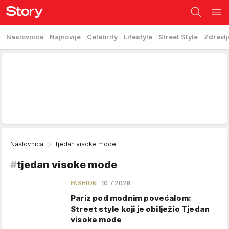
Naslovnica
Najnovije
Celebrity
Lifestyle
Street Style
Zdravlj
Naslovnica
tjedan visoke mode
#
tjedan visoke mode
FASHION
10.7.2026.
Pariz pod modnim povećalom:
Street style koji je obilježio Tjedan
visoke mode