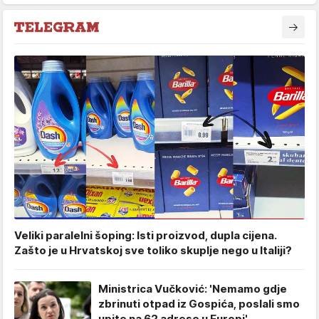
Veliki paralelni šoping: Isti proizvod, dupla cijena.
Zašto je u Hrvatskoj sve toliko skuplje nego u Italiji?
Ministrica Vučković: 'Nemamo gdje
zbrinuti otpad iz Gospića, poslali smo
upite na 62 adrese u Europi'