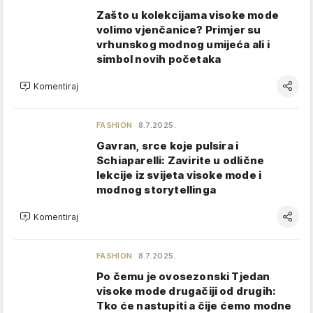
Zašto u kolekcijama visoke mode
volimo vjenčanice? Primjer su
vrhunskog modnog umijeća ali i
simbol novih početaka
Komentiraj
FASHION
8.7.2025.
Gavran, srce koje pulsira i
Schiaparelli: Zavirite u odlične
lekcije iz svijeta visoke mode i
modnog storytellinga
Komentiraj
FASHION
8.7.2025.
Po čemu je ovosezonski Tjedan
visoke mode drugačiji od drugih:
Tko će nastupiti a čije ćemo modne