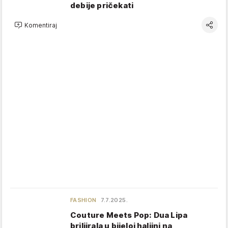
debije pričekati
Komentiraj
FASHION
7.7.2025.
Couture Meets Pop: Dua Lipa
briljirala u bijeloj haljini na