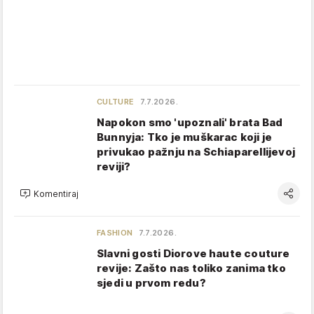
CULTURE
7.7.2026.
Napokon smo 'upoznali' brata Bad
Bunnyja: Tko je muškarac koji je
privukao pažnju na Schiaparellijevoj
reviji?
Komentiraj
FASHION
7.7.2026.
Slavni gosti Diorove haute couture
revije: Zašto nas toliko zanima tko
sjedi u prvom redu?