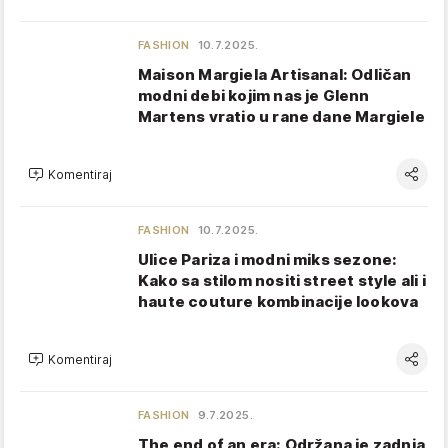
FASHION
10.7.2025.
Maison Margiela Artisanal: Odličan
modni debi kojim nas je Glenn
Martens vratio u rane dane Margiele
Komentiraj
FASHION
10.7.2025.
Ulice Pariza i modni miks sezone:
Kako sa stilom nositi street style ali i
haute couture kombinacije lookova
Komentiraj
FASHION
9.7.2025.
The end of an era: Održana je zadnja