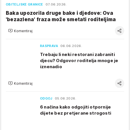
OBITELJSKE GRANICE
07.06.2026.
Baka upozorila druge bake i djedove: Ova
'bezazlena' fraza može smetati roditeljima
Komentiraj
RASPRAVA
06.06.2026.
Trebaju li neki restorani zabraniti
djecu? Odgovor roditelja mnoge je
iznenadio
Komentiraj
ODGOJ
05.06.2026.
6 načina kako odgojiti otpornije
dijete bez pretjerane strogosti