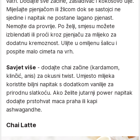
vatri. Dodajte sve začine, zaslađivač i kokosovo ulje.
Miješajte pjenjačom ili žlicom dok se sastojci ne
sjedine i napitak ne postane lagano pjenast.
Nemojte da provrije. Po želji, smjesu možete
izblendati ili proći kroz pjenjaču za mlijeko za
dodatnu kremoznost. Ulijte u omiljenu šalicu i
pospite malo cimeta na vrh.
Savjet više
- dodajte chai začine (kardamom,
klinčić, anis) za okusni twist. Umjesto mlijeka
koristite biljni napitak s dodatkom vanilije za
prirodnu slatkoću. Ako želite jutarnji power napitak
dodajte prstohvat maca praha ili kapi
ashwagandhe.
Chai Latte