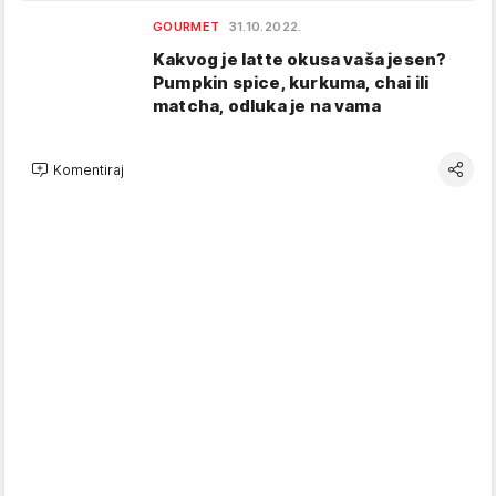
GOURMET
31.10.2022.
Kakvog je latte okusa vaša jesen?
Pumpkin spice, kurkuma, chai ili
matcha, odluka je na vama
Komentiraj