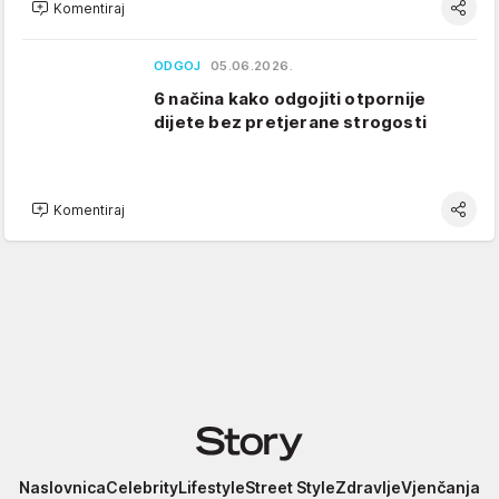
Komentiraj
ODGOJ
05.06.2026.
6 načina kako odgojiti otpornije
dijete bez pretjerane strogosti
Komentiraj
Story
Naslovnica
Celebrity
Lifestyle
Street Style
Zdravlje
Vjenčanja