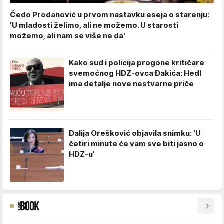
Čedo Prodanović u prvom nastavku eseja o starenju:
'U mladosti želimo, ali ne možemo. U starosti
možemo, ali nam se više ne da'
Kako sud i policija progone kritičare
svemoćnog HDZ-ovca Đakića: Hedl
ima detalje nove nestvarne priče
Dalija Orešković objavila snimku: 'U
četiri minute će vam sve biti jasno o
HDZ-u'