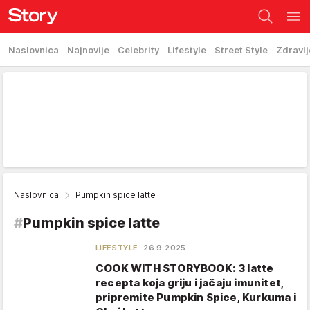
Naslovnica
Najnovije
Celebrity
Lifestyle
Street Style
Zdravlj
Naslovnica
Pumpkin spice latte
#
Pumpkin spice latte
LIFESTYLE
26.9.2025.
COOK WITH STORYBOOK: 3 latte
recepta koja griju i jačaju imunitet,
pripremite Pumpkin Spice, Kurkuma i