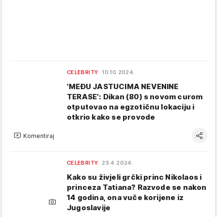
CELEBRITY
10.10.2024.
'MEĐU JASTUCIMA NEVENINE
TERASE': Dikan (80) s novom curom
otputovao na egzotičnu lokaciju i
otkrio kako se provode
Komentiraj
CELEBRITY
23.4.2024.
Kako su živjeli grčki princ Nikolaos i
princeza Tatiana? Razvode se nakon
14 godina, ona vuče korijene iz
Jugoslavije