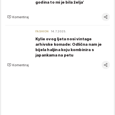
godina to mi je bila želja'
Komentiraj
FASHION
14.7.2025.
Kylie ovog ljeta nosi vintage
arhivske komade: Odlična nam je
bijela haljina koju kombinira s
japankama na petu
Komentiraj