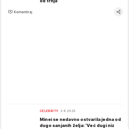
od trnja'
Komentiraj
CELEBRITY
3.8.2025.
Minei se nedavno ostvarila jedna od
dugo sanjanih želja: 'Već dugi niz