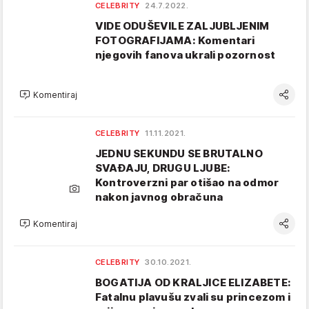
CELEBRITY
24.7.2022.
VIDE ODUŠEVILE ZALJUBLJENIM
FOTOGRAFIJAMA: Komentari
njegovih fanova ukrali pozornost
Komentiraj
CELEBRITY
11.11.2021.
JEDNU SEKUNDU SE BRUTALNO
SVAĐAJU, DRUGU LJUBE:
Kontroverzni par otišao na odmor
nakon javnog obračuna
Komentiraj
CELEBRITY
30.10.2021.
BOGATIJA OD KRALJICE ELIZABETE:
Fatalnu plavušu zvali su princezom i