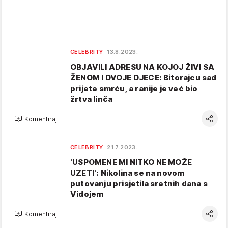
CELEBRITY
13.8.2023.
OBJAVILI ADRESU NA KOJOJ ŽIVI SA
ŽENOM I DVOJE DJECE: Bitorajcu sad
prijete smrću, a ranije je već bio
žrtva linča
Komentiraj
CELEBRITY
21.7.2023.
'USPOMENE MI NITKO NE MOŽE
UZETI': Nikolina se na novom
putovanju prisjetila sretnih dana s
Vidojem
Komentiraj