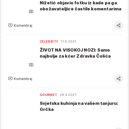
Nižetić objavio fotku iz kade pa ga
obožavateljice častile komentarima
Komentiraj
CELEBRITY
17.8.2021.
ŽIVOT NA VISOKOJ NOZI: Samo
najbolje za kćer Zdravka Čolića
Komentiraj
GOURMET
29.3.2021.
Svjetska kuhinja na vašem tanjuru:
Grčka