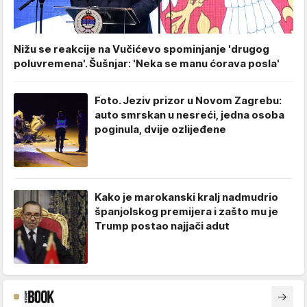
Nižu se reakcije na Vučićevo spominjanje 'drugog
poluvremena'. Šušnjar: 'Neka se manu ćorava posla'
Foto. Jeziv prizor u Novom Zagrebu:
auto smrskan u nesreći, jedna osoba
poginula, dvije ozlijeđene
Kako je marokanski kralj nadmudrio
španjolskog premijera i zašto mu je
Trump postao najjači adut