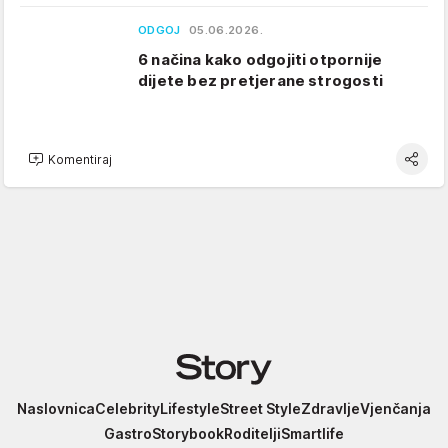
ODGOJ
05.06.2026.
6 načina kako odgojiti otpornije
dijete bez pretjerane strogosti
Komentiraj
Story
Naslovnica
Celebrity
Lifestyle
Street Style
Zdravlje
Vjenčanja
Gastro
Storybook
Roditelji
Smartlife