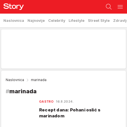
Naslovnica
Najnovije
Celebrity
Lifestyle
Street Style
Zdravlj
Naslovnica
marinada
#
marinada
GASTRO
16.8.2024.
Recept dana: Pohani oslić s
marinadom