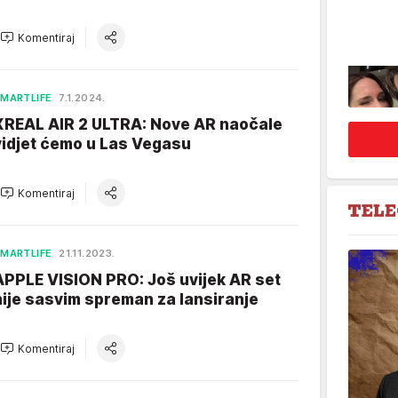
Komentiraj
MARTLIFE
7.1.2024.
XREAL AIR 2 ULTRA: Nove AR naočale
vidjet ćemo u Las Vegasu
Komentiraj
MARTLIFE
21.11.2023.
APPLE VISION PRO: Još uvijek AR set
nije sasvim spreman za lansiranje
Komentiraj