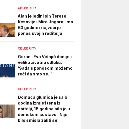
CELEBRITY
Alan je jedini sin Tereze
Kesovije i Mire Ungara: Ima
63 godine i najveći je
ponos svojih roditelja
CELEBRITY
Goran i Eva Višnjić donijeli
veliku životnu odluku:
'Sada s ponosom možemo
reći da smo se...'
CELEBRITY
Domaća glumica je sa 6
godina izmještena iz
obitelji, 15 godina bila je u
domskom sustavu: 'Nije
bilo smisla žaliti se'