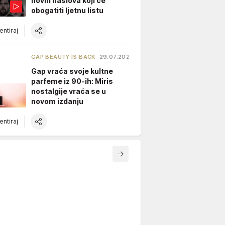
novih naslova koji će
obogatiti ljetnu listu
ntiraj
GAP BEAUTY IS BACK
29.07.2026.
Gap vraća svoje kultne
parfeme iz 90-ih: Miris
nostalgije vraća se u
novom izdanju
ntiraj