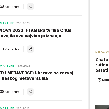
Komentiraj
MARTLIFE
7.10.2023.
INOVA 2023: Hrvatska tvrtka Citus
osvojila dva najviša priznanja
Komentiraj
NJEGA K
Znate 
rutina
MARTLIFE
16.9.2023.
ostati
XR I METAVERSE: Ubrzava se razvoj
kineskog metaversuma
Kome
Komentiraj
MARTLIFE
21.7.2023.