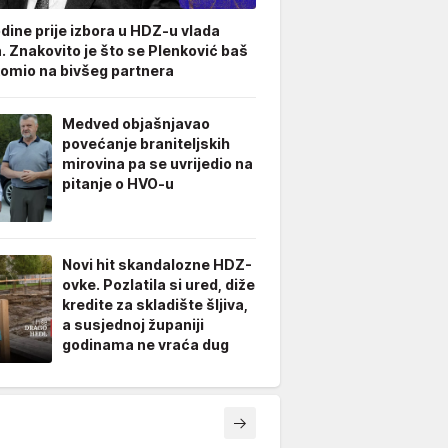
odine prije izbora u HDZ-u vlada
. Znakovito je što se Plenković baš
omio na bivšeg partnera
Medved objašnjavao
povećanje braniteljskih
mirovina pa se uvrijedio na
pitanje o HVO-u
Novi hit skandalozne HDZ-
ovke. Pozlatila si ured, diže
kredite za skladište šljiva,
a susjednoj županiji
godinama ne vraća dug