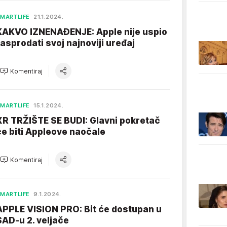
MARTLIFE
21.1.2024.
KAKVO IZNENAĐENJE: Apple nije uspio
rasprodati svoj najnoviji uređaj
Komentiraj
MARTLIFE
15.1.2024.
XR TRŽIŠTE SE BUDI: Glavni pokretač
će biti Appleove naočale
Komentiraj
MARTLIFE
9.1.2024.
APPLE VISION PRO: Bit će dostupan u
SAD-u 2. veljače