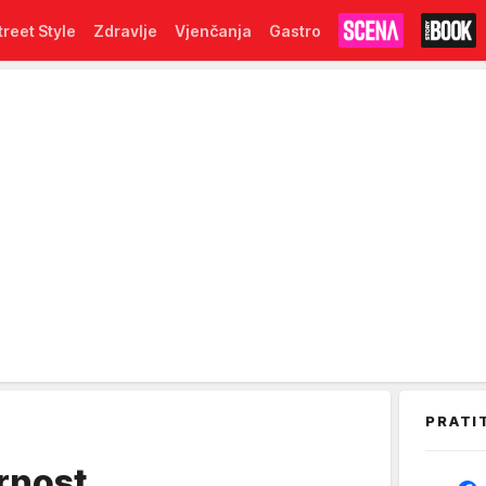
treet Style
Zdravlje
Vjenčanja
Gastro
PRATI
rnost