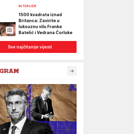
INTERIJER
1500 kvadrata iznad
Britanca: Zavirite u
luksuznu vilu Franke
Batelić i Vedrana Ćorluke
Sve najčitanije vijesti