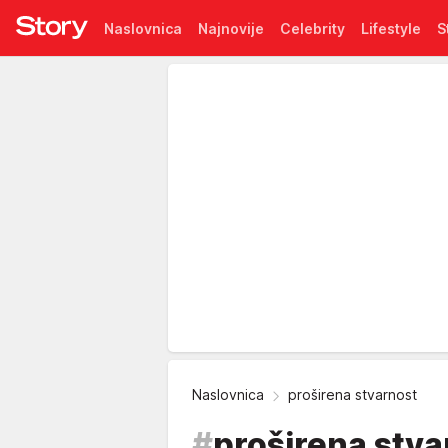
Naslovnica
Najnovije
Celebrity
Lifestyle
S
Pretplata
Naslovnica
proširena stvarnost
#
proširena stva