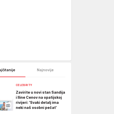
jčitanije
Najnovije
CELEBRITY
Zavirite u novi stan Sandija
i Iline Cenov na opatijskoj
rivijeri: 'Svaki detalj ima
neki naš osobni pečat'