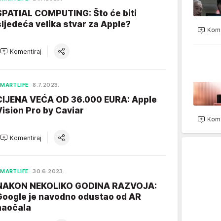
SPATIAL COMPUTING: Što će biti
sljedeća velika stvar za Apple?
Kome
Komentiraj
MARTLIFE
8.7.2023.
CIJENA VEĆA OD 36.000 EURA: Apple
Vision Pro by Caviar
Kome
Komentiraj
MARTLIFE
30.6.2023.
NAKON NEKOLIKO GODINA RAZVOJA:
Google je navodno odustao od AR
naočala