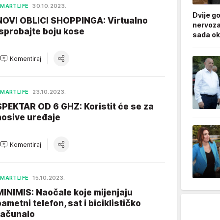
MARTLIFE
30.10.2023.
Dvije g
NOVI OBLICI SHOPPINGA: Virtualno
nervoza
isprobajte boju kose
sada ok
Komentiraj
MARTLIFE
23.10.2023.
SPEKTAR OD 6 GHZ: Koristit će se za
nosive uređaje
Komentiraj
MARTLIFE
15.10.2023.
MINIMIS: Naočale koje mijenjaju
pametni telefon, sat i biciklističko
računalo