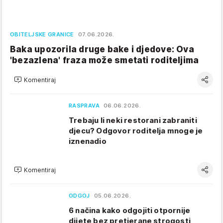
OBITELJSKE GRANICE
07.06.2026.
Baka upozorila druge bake i djedove: Ova
'bezazlena' fraza može smetati roditeljima
Komentiraj
RASPRAVA
06.06.2026.
Trebaju li neki restorani zabraniti
djecu? Odgovor roditelja mnoge je
iznenadio
Komentiraj
ODGOJ
05.06.2026.
6 načina kako odgojiti otpornije
dijete bez pretjerane strogosti