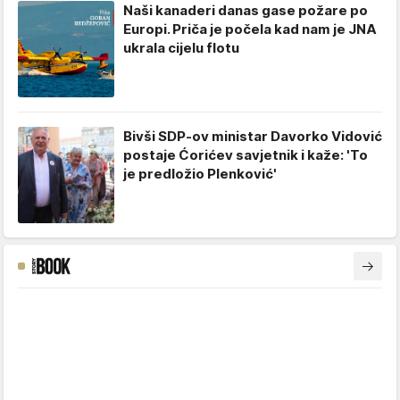
Naši kanaderi danas gase požare po
Europi. Priča je počela kad nam je JNA
ukrala cijelu flotu
Bivši SDP-ov ministar Davorko Vidović
postaje Ćorićev savjetnik i kaže: 'To
je predložio Plenković'