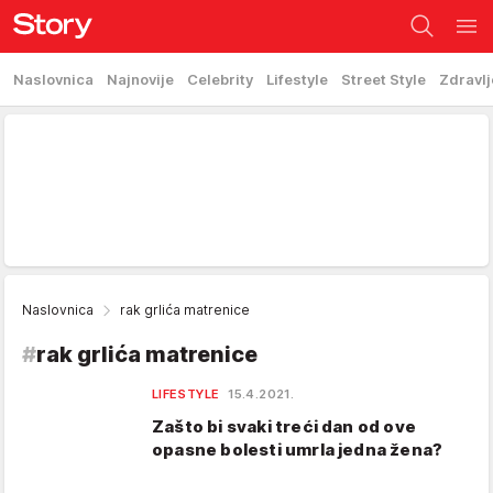
Naslovnica
Najnovije
Celebrity
Lifestyle
Street Style
Zdravlj
Naslovnica
rak grlića matrenice
#
rak grlića matrenice
LIFESTYLE
15.4.2021.
Zašto bi svaki treći dan od ove
opasne bolesti umrla jedna žena?