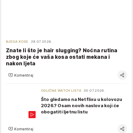
NJEGA KOSE
29.07.2026.
Znate li što je hair slugging? Noćna rutina
zbog koje će vaša kosa ostati mekana i
nakon ljeta
Komentiraj
ODLIČNA WATCH LISTA
30.07.2026.
Što gledamo na Netflixu u kolovozu
2026.? Osam novih naslova koji će
obogatiti ljetnu listu
Komentiraj