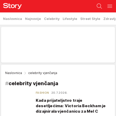
Naslovnica
Najnovije
Celebrity
Lifestyle
Street Style
Zdravlj
Naslovnica
celebrity vjenčanja
#
celebrity vjenčanja
FASHION
20.7.2026.
Kada prijateljstvo traje
desetljećima: Victoria Beckham je
dizajnirala vjenčanicu za Mel C