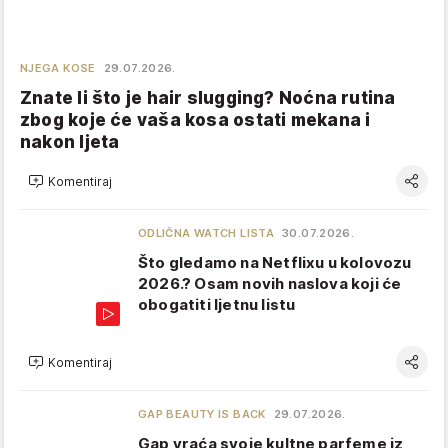
NJEGA KOSE
29.07.2026.
Znate li što je hair slugging? Noćna rutina
zbog koje će vaša kosa ostati mekana i
nakon ljeta
Komentiraj
ODLIČNA WATCH LISTA
30.07.2026.
Što gledamo na Netflixu u kolovozu
2026.? Osam novih naslova koji će
obogatiti ljetnu listu
Komentiraj
GAP BEAUTY IS BACK
29.07.2026.
Gap vraća svoje kultne parfeme iz