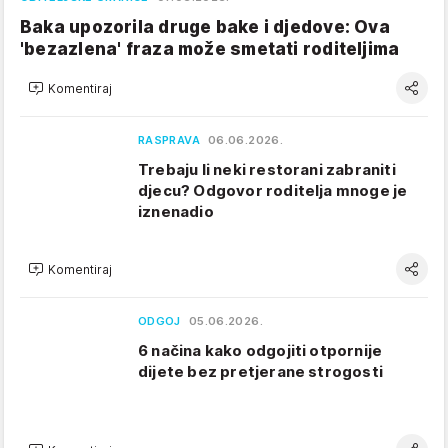
Baka upozorila druge bake i djedove: Ova
'bezazlena' fraza može smetati roditeljima
Komentiraj
RASPRAVA
06.06.2026.
Trebaju li neki restorani zabraniti
djecu? Odgovor roditelja mnoge je
iznenadio
Komentiraj
ODGOJ
05.06.2026.
6 načina kako odgojiti otpornije
dijete bez pretjerane strogosti