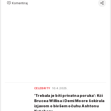
Komentiraj
CELEBRITY
10.4.2025.
'Trebala je biti privatna poruka': Kći
Brucea Willisa i Demi Moore šokirala
izjavom o bivšem očuhu Ashtonu