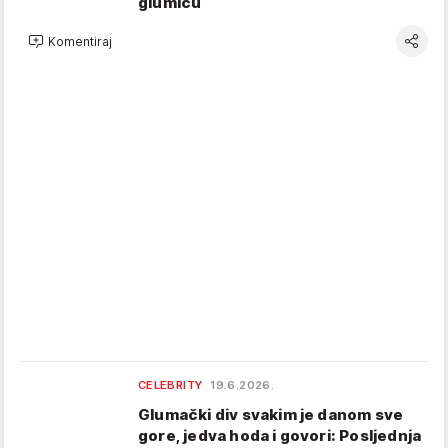
glumicu
Komentiraj
CELEBRITY
19.6.2026.
Glumački div svakim je danom sve
gore, jedva hoda i govori: Posljednja