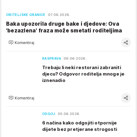
OBITELJSKE GRANICE
07.06.2026.
Baka upozorila druge bake i djedove: Ova
'bezazlena' fraza može smetati roditeljima
Komentiraj
RASPRAVA
06.06.2026.
Trebaju li neki restorani zabraniti
djecu? Odgovor roditelja mnoge je
iznenadio
Komentiraj
ODGOJ
05.06.2026.
6 načina kako odgojiti otpornije
dijete bez pretjerane strogosti