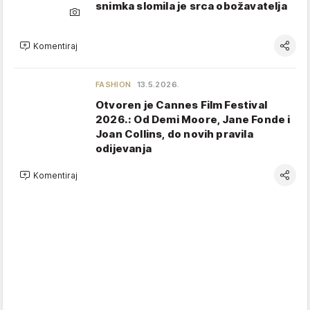
snimka slomila je srca obožavatelja
Komentiraj
FASHION
13.5.2026.
Otvoren je Cannes Film Festival
2026.: Od Demi Moore, Jane Fonde i
Joan Collins, do novih pravila
odijevanja
Komentiraj