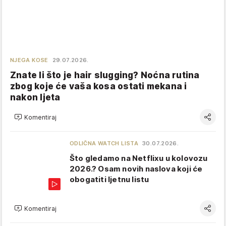
NJEGA KOSE
29.07.2026.
Znate li što je hair slugging? Noćna rutina
zbog koje će vaša kosa ostati mekana i
nakon ljeta
Komentiraj
ODLIČNA WATCH LISTA
30.07.2026.
Što gledamo na Netflixu u kolovozu
2026.? Osam novih naslova koji će
obogatiti ljetnu listu
Komentiraj