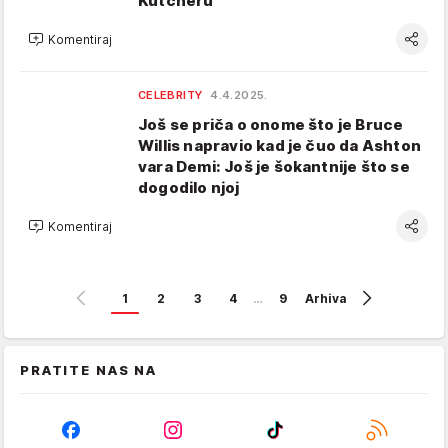
Kutcheru
Komentiraj
CELEBRITY
4.4.2025.
Još se priča o onome što je Bruce
Willis napravio kad je čuo da Ashton
vara Demi: Još je šokantnije što se
dogodilo njoj
Komentiraj
1
2
3
4
…
9
Arhiva
PRATITE NAS NA