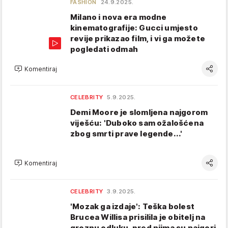
FASHION
24.9.2025.
Milano i nova era modne
kinematografije: Gucci umjesto
revije prikazao film, i vi ga možete
pogledati odmah
Komentiraj
CELEBRITY
5.9.2025.
Demi Moore je slomljena najgorom
viješću: 'Duboko sam ožalošćena
zbog smrti prave legende...'
Komentiraj
CELEBRITY
3.9.2025.
'Mozak ga izdaje': Teška bolest
Brucea Willisa prisilila je obitelj na
groznu odluku, pred njima su najgori