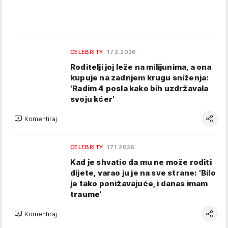
CELEBRITY
17.2.2026.
Roditelji joj leže na milijunima, a ona
kupuje na zadnjem krugu sniženja:
'Radim 4 posla kako bih uzdržavala
svoju kćer'
Komentiraj
CELEBRITY
17.1.2026.
Kad je shvatio da mu ne može roditi
dijete, varao ju je na sve strane: 'Bilo
je tako ponižavajuće, i danas imam
traume'
Komentiraj