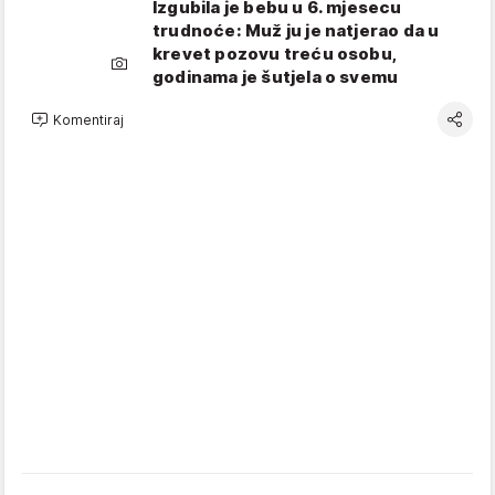
Izgubila je bebu u 6. mjesecu
trudnoće: Muž ju je natjerao da u
krevet pozovu treću osobu,
godinama je šutjela o svemu
Komentiraj