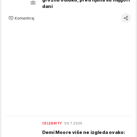
dani
Komentiraj
CELEBRITY
30.7.2025.
Demi Moore više ne izgleda ovako: