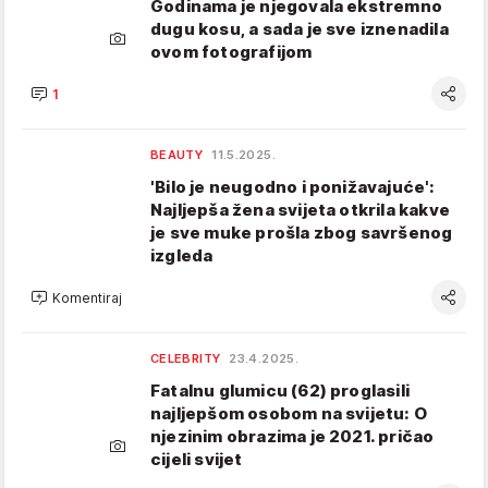
Godinama je njegovala ekstremno
dugu kosu, a sada je sve iznenadila
ovom fotografijom
1
BEAUTY
11.5.2025.
'Bilo je neugodno i ponižavajuće':
Najljepša žena svijeta otkrila kakve
je sve muke prošla zbog savršenog
izgleda
Komentiraj
CELEBRITY
23.4.2025.
Fatalnu glumicu (62) proglasili
najljepšom osobom na svijetu: O
njezinim obrazima je 2021. pričao
cijeli svijet