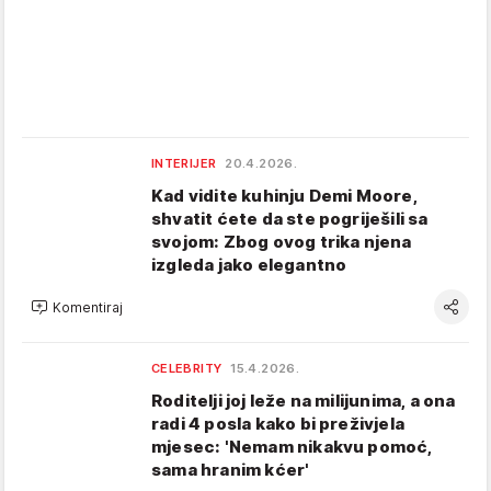
INTERIJER
20.4.2026.
Kad vidite kuhinju Demi Moore,
shvatit ćete da ste pogriješili sa
svojom: Zbog ovog trika njena
izgleda jako elegantno
Komentiraj
CELEBRITY
15.4.2026.
Roditelji joj leže na milijunima, a ona
radi 4 posla kako bi preživjela
mjesec: 'Nemam nikakvu pomoć,
sama hranim kćer'