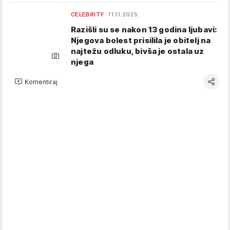
CELEBRITY
11.11.2025.
Razišli su se nakon 13 godina ljubavi:
Njegova bolest prisilila je obitelj na
najtežu odluku, bivša je ostala uz
njega
Komentiraj