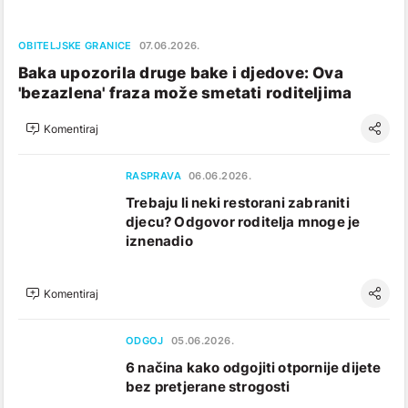
OBITELJSKE GRANICE
07.06.2026.
Baka upozorila druge bake i djedove: Ova
'bezazlena' fraza može smetati roditeljima
Komentiraj
RASPRAVA
06.06.2026.
Trebaju li neki restorani zabraniti
djecu? Odgovor roditelja mnoge je
iznenadio
Komentiraj
ODGOJ
05.06.2026.
6 načina kako odgojiti otpornije dijete
bez pretjerane strogosti