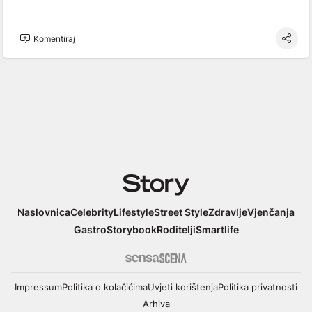
Komentiraj
Story
Naslovnica
Celebrity
Lifestyle
Street Style
Zdravlje
Vjenčanja
Gastro
Storybook
Roditelji
Smartlife
Impressum
Politika o kolačićima
Uvjeti korištenja
Politika privatnosti
Arhiva