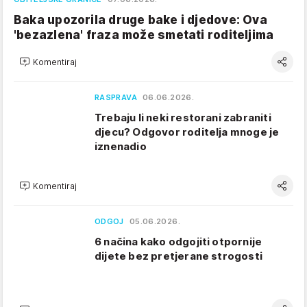
Baka upozorila druge bake i djedove: Ova
'bezazlena' fraza može smetati roditeljima
Komentiraj
RASPRAVA
06.06.2026.
Trebaju li neki restorani zabraniti
djecu? Odgovor roditelja mnoge je
iznenadio
Komentiraj
ODGOJ
05.06.2026.
6 načina kako odgojiti otpornije
dijete bez pretjerane strogosti