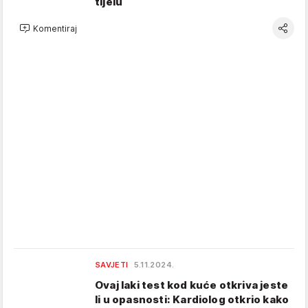
tijelu
Komentiraj
SAVJETI
5.11.2024.
Ovaj laki test kod kuće otkriva jeste
li u opasnosti: Kardiolog otkrio kako