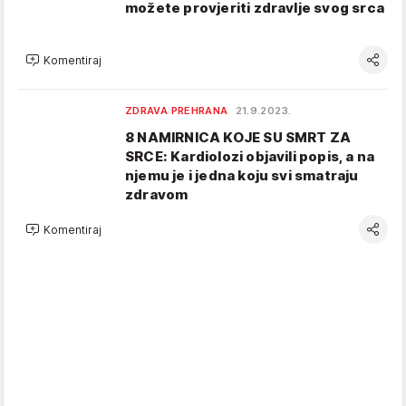
možete provjeriti zdravlje svog srca
Komentiraj
ZDRAVA PREHRANA
21.9.2023.
8 NAMIRNICA KOJE SU SMRT ZA
SRCE: Kardiolozi objavili popis, a na
njemu je i jedna koju svi smatraju
zdravom
Komentiraj