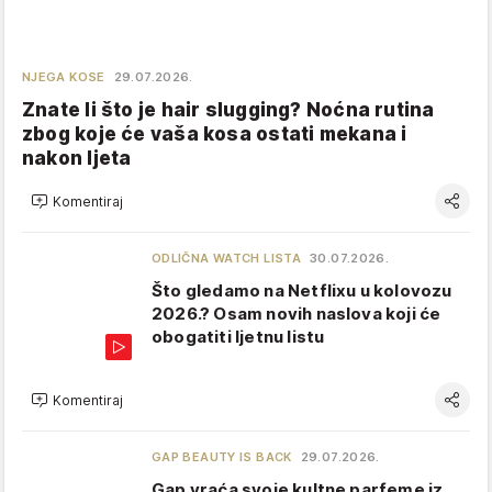
NJEGA KOSE
29.07.2026.
Znate li što je hair slugging? Noćna rutina
zbog koje će vaša kosa ostati mekana i
nakon ljeta
Komentiraj
ODLIČNA WATCH LISTA
30.07.2026.
Što gledamo na Netflixu u kolovozu
2026.? Osam novih naslova koji će
obogatiti ljetnu listu
Komentiraj
GAP BEAUTY IS BACK
29.07.2026.
Gap vraća svoje kultne parfeme iz