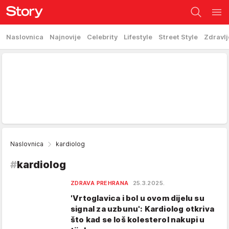
Naslovnica
Najnovije
Celebrity
Lifestyle
Street Style
Zdravlj
Naslovnica
kardiolog
#
kardiolog
ZDRAVA PREHRANA
25.3.2025.
'Vrtoglavica i bol u ovom dijelu su
signal za uzbunu': Kardiolog otkriva
što kad se loš kolesterol nakupi u