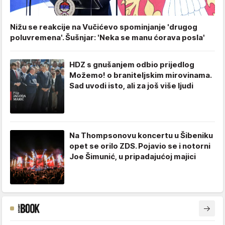
Nižu se reakcije na Vučićevo spominjanje 'drugog
poluvremena'. Šušnjar: 'Neka se manu ćorava posla'
HDZ s gnušanjem odbio prijedlog
Možemo! o braniteljskim mirovinama.
Sad uvodi isto, ali za još više ljudi
Na Thompsonovu koncertu u Šibeniku
opet se orilo ZDS. Pojavio se i notorni
Joe Šimunić, u pripadajućoj majici