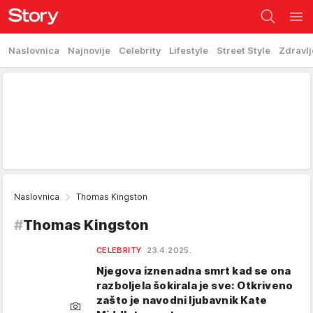
Naslovnica
Najnovije
Celebrity
Lifestyle
Street Style
Zdravlj
Naslovnica
Thomas Kingston
#
Thomas Kingston
CELEBRITY
23.4.2025.
Njegova iznenadna smrt kad se ona
razboljela šokirala je sve: Otkriveno
zašto je navodni ljubavnik Kate