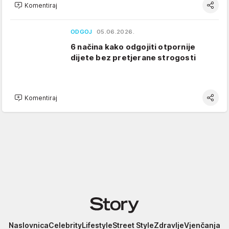
Komentiraj
ODGOJ
05.06.2026.
6 načina kako odgojiti otpornije
dijete bez pretjerane strogosti
Komentiraj
Story
Naslovnica
Celebrity
Lifestyle
Street Style
Zdravlje
Vjenčanja