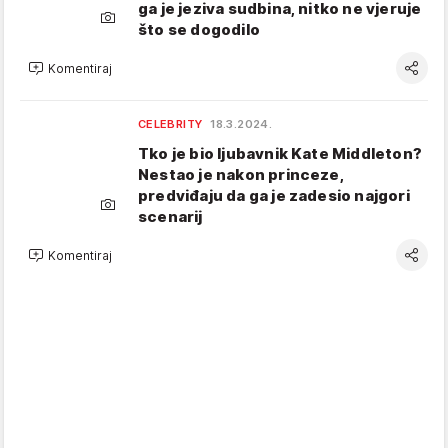
ga je jeziva sudbina, nitko ne vjeruje
što se dogodilo
Komentiraj
CELEBRITY
18.3.2024.
Tko je bio ljubavnik Kate Middleton?
Nestao je nakon princeze,
predviđaju da ga je zadesio najgori
scenarij
Komentiraj