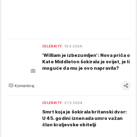
CELEBRITY
13.3.2024.
'William je izbezumljen': Nova priča o
Kate Middleton šokirala je svijet, je li
moguće da mu je ovo napravila?
Komentiraj
CELEBRITY
27.2.2024.
Smrt koja je šokirala britanski dvor:
U 45. godini iznenada umro važan
član kraljevske obitelji