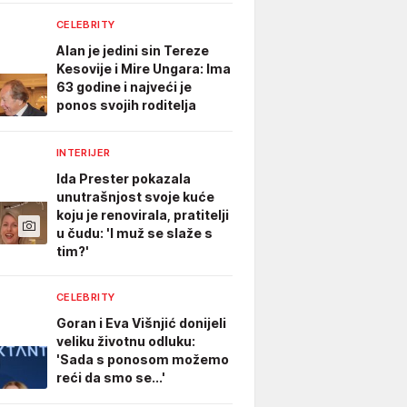
CELEBRITY
Alan je jedini sin Tereze
Kesovije i Mire Ungara: Ima
63 godine i najveći je
ponos svojih roditelja
INTERIJER
Ida Prester pokazala
unutrašnjost svoje kuće
koju je renovirala, pratitelji
u čudu: 'I muž se slaže s
tim?'
CELEBRITY
Goran i Eva Višnjić donijeli
veliku životnu odluku:
'Sada s ponosom možemo
reći da smo se...'