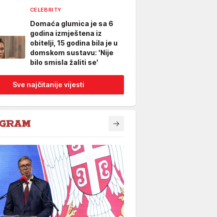
CELEBRITY
Domaća glumica je sa 6
godina izmještena iz
obitelji, 15 godina bila je u
domskom sustavu: 'Nije
bilo smisla žaliti se'
Sve najčitanije vijesti