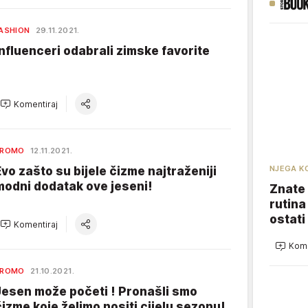
ASHION
29.11.2021.
Influenceri odabrali zimske favorite
Komentiraj
PROMO
12.11.2021.
NJEGA K
Evo zašto su bijele čizme najtraženiji
modni dodatak ove jeseni!
Znate 
rutina
ostati
Komentiraj
Kome
PROMO
21.10.2021.
Jesen može početi ! Pronašli smo
čizme koje želimo nositi cijelu sezonu!