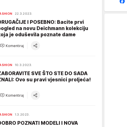
ASHION
22.3.2023.
DRUGAČIJE I POSEBNO: Bacite prvi
pogled na novu Deichmann kolekciju
koja je oduševila poznate dame
Komentiraj
ASHION
10.3.2023.
ZABORAVITE SVE ŠTO STE DO SADA
ZNALI: Ovo su pravi vjesnici proljeća!
Komentiraj
ASHION
1.3.2023.
DOBRO POZNATI MODELI I NOVA