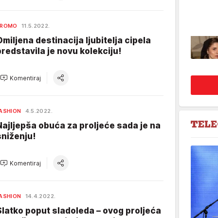
PROMO
11.5.2022.
Omiljena destinacija ljubitelja cipela
predstavila je novu kolekciju!
Komentiraj
ASHION
4.5.2022.
Najljepša obuća za proljeće sada je na
sniženju!
Komentiraj
ASHION
14.4.2022.
Slatko poput sladoleda – ovog proljeća