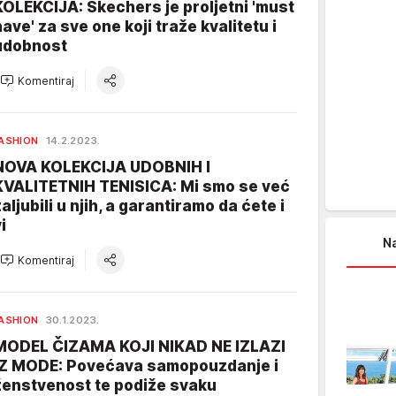
KOLEKCIJA: Skechers je proljetni 'must
have' za sve one koji traže kvalitetu i
udobnost
Komentiraj
ASHION
14.2.2023.
NOVA KOLEKCIJA UDOBNIH I
KVALITETNIH TENISICA: Mi smo se već
zaljubili u njih, a garantiramo da ćete i
i
Na
Komentiraj
ASHION
30.1.2023.
MODEL ČIZAMA KOJI NIKAD NE IZLAZI
IZ MODE: Povećava samopouzdanje i
ženstvenost te podiže svaku