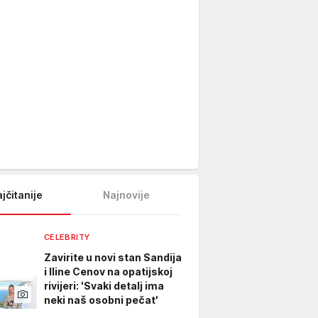
jčitanije
Najnovije
CELEBRITY
Zavirite u novi stan Sandija
i Iline Cenov na opatijskoj
rivijeri: 'Svaki detalj ima
neki naš osobni pečat'