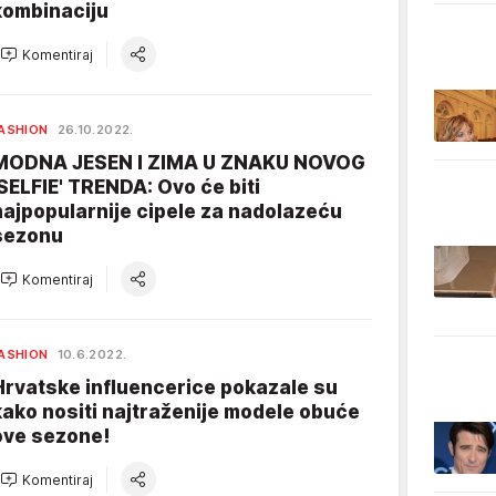
kombinaciju
Komentiraj
ASHION
26.10.2022.
MODNA JESEN I ZIMA U ZNAKU NOVOG
'SELFIE' TRENDA: Ovo će biti
najpopularnije cipele za nadolazeću
sezonu
Komentiraj
ASHION
10.6.2022.
Hrvatske influencerice pokazale su
kako nositi najtraženije modele obuće
ove sezone!
Komentiraj