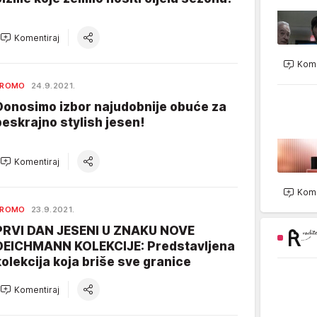
Komentiraj
Kome
PROMO
24.9.2021.
Donosimo izbor najudobnije obuće za
beskrajno stylish jesen!
Komentiraj
Kome
PROMO
23.9.2021.
PRVI DAN JESENI U ZNAKU NOVE
DEICHMANN KOLEKCIJE: Predstavljena
kolekcija koja briše sve granice
Komentiraj