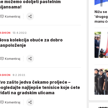
ne možemo odoljeti pastelnim
nijansama!
Nižu se
'drugog
Komentiraj
manu ćo
ASHION
13.4.2022.
Nova kolekcija obuće za dobro
raspoloženje
Komentiraj
ASHION
9.2.2022.
Evo zašto jedva čekamo proljeće –
pogledajte najljepše tenisice koje ćete
viđati na gradskim ulicama
Komentiraj