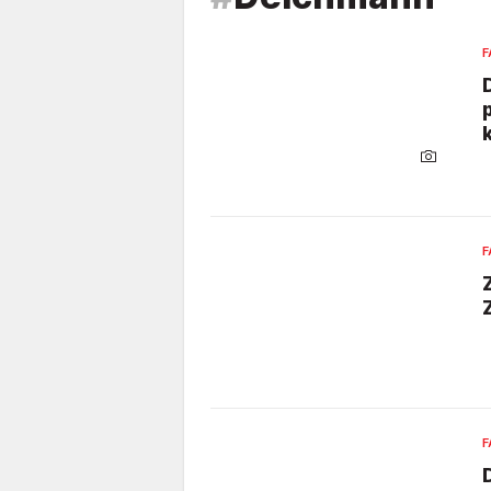
F
F
F