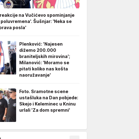
 reakcije na Vučićevo spominjanje
 poluvremena'. Šušnjar: 'Neka se
rava posla'
Plenković: 'Najesen
dižemo 200.000
braniteljskih mirovina';
Milanović: 'Moramo se
pitati koliko nas košta
naoružavanje'
Foto. Sramotne scene
ustašluka na Dan pobjede:
Skejo i Keleminec u Kninu
urlali 'Za dom spremni'