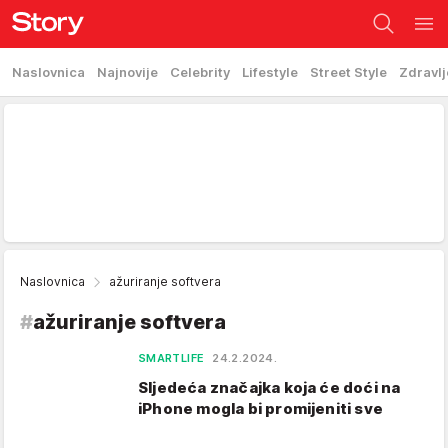
Naslovnica
Najnovije
Celebrity
Lifestyle
Street Style
Zdravlj
Naslovnica
ažuriranje softvera
#
ažuriranje softvera
SMARTLIFE
24.2.2024.
Sljedeća značajka koja će doći na
iPhone mogla bi promijeniti sve