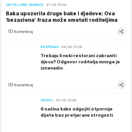
OBITELJSKE GRANICE
07.06.2026.
Baka upozorila druge bake i djedove: Ova
'bezazlena' fraza može smetati roditeljima
Komentiraj
RASPRAVA
06.06.2026.
Trebaju li neki restorani zabraniti
djecu? Odgovor roditelja mnoge je
iznenadio
Komentiraj
ODGOJ
05.06.2026.
6 načina kako odgojiti otpornije
dijete bez pretjerane strogosti