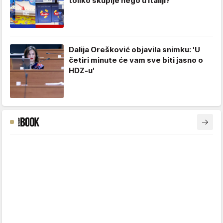
toliko skuplje nego u Italiji?
Dalija Orešković objavila snimku: 'U
četiri minute će vam sve biti jasno o
HDZ-u'