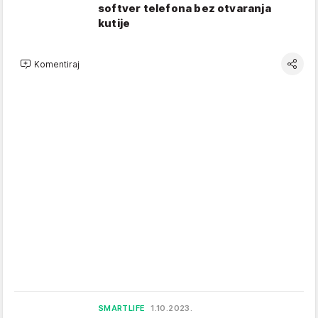
softver telefona bez otvaranja
kutije
Komentiraj
SMARTLIFE
1.10.2023.