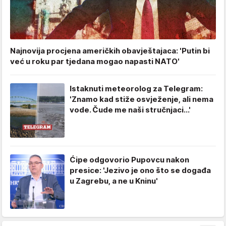
Najnovija procjena američkih obavještajaca: 'Putin bi
već u roku par tjedana mogao napasti NATO'
Istaknuti meteorolog za Telegram:
'Znamo kad stiže osvježenje, ali nema
vode. Čude me naši stručnjaci...'
Ćipe odgovorio Pupovcu nakon
presice: 'Jezivo je ono što se događa
u Zagrebu, a ne u Kninu'