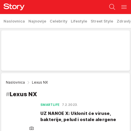
Naslovnica
Najnovije
Celebrity
Lifestyle
Street Style
Zdravlj
Naslovnica
Lexus NX
#
Lexus NX
SMARTLIFE
7.2.2023.
UZ NANOE X: Uklonit će viruse,
bakterije, pelud i ostale alergene