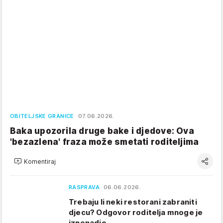
OBITELJSKE GRANICE
07.06.2026.
Baka upozorila druge bake i djedove: Ova
'bezazlena' fraza može smetati roditeljima
Komentiraj
RASPRAVA
06.06.2026.
Trebaju li neki restorani zabraniti
djecu? Odgovor roditelja mnoge je
iznenadio