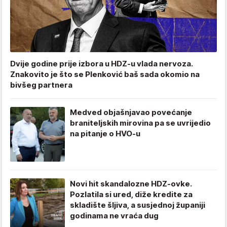
Dvije godine prije izbora u HDZ-u vlada nervoza.
Znakovito je što se Plenković baš sada okomio na
bivšeg partnera
Medved objašnjavao povećanje
braniteljskih mirovina pa se uvrijedio
na pitanje o HVO-u
Novi hit skandalozne HDZ-ovke.
Pozlatila si ured, diže kredite za
skladište šljiva, a susjednoj županiji
godinama ne vraća dug