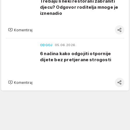
Trebaju li neki restorani zabraniti
djecu? Odgovor roditelja mnoge je
iznenadio
Komentiraj
ODGOJ
05.06.2026.
6 načina kako odgojiti otpornije
dijete bez pretjerane strogosti
Komentiraj