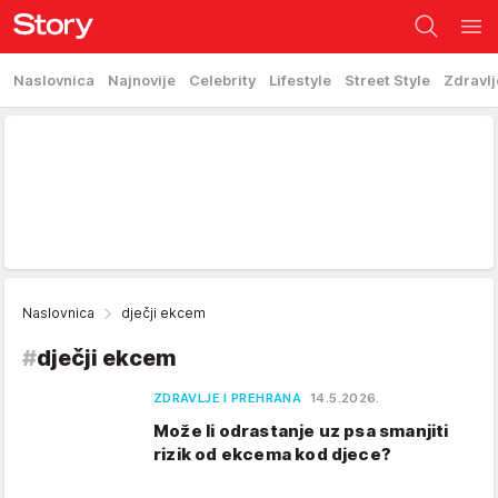
Naslovnica
Najnovije
Celebrity
Lifestyle
Street Style
Zdravlj
Naslovnica
dječji ekcem
#
dječji ekcem
ZDRAVLJE I PREHRANA
14.5.2026.
Može li odrastanje uz psa smanjiti
rizik od ekcema kod djece?