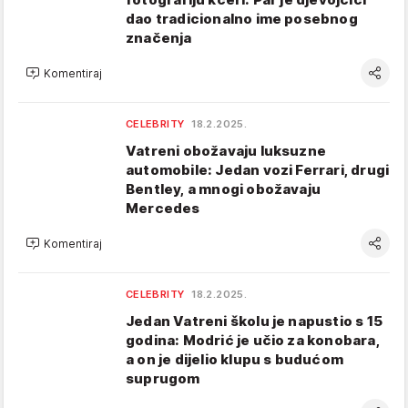
dao tradicionalno ime posebnog
značenja
Komentiraj
CELEBRITY
18.2.2025.
Vatreni obožavaju luksuzne
automobile: Jedan vozi Ferrari, drugi
Bentley, a mnogi obožavaju
Mercedes
Komentiraj
CELEBRITY
18.2.2025.
Jedan Vatreni školu je napustio s 15
godina: Modrić je učio za konobara,
a on je dijelio klupu s budućom
suprugom