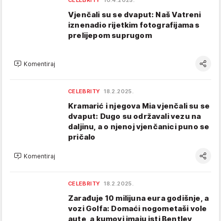
CELEBRITY
10.4.2025.
Vjenčali su se dvaput: Naš Vatreni
iznenadio rijetkim fotografijama s
prelijepom suprugom
Komentiraj
CELEBRITY
18.2.2025.
Kramarić i njegova Mia vjenčali su se
dvaput: Dugo su održavali vezu na
daljinu, a o njenoj vjenčanici puno se
pričalo
Komentiraj
CELEBRITY
18.2.2025.
Zarađuje 10 milijuna eura godišnje, a
vozi Golfa: Domaći nogometaši vole
aute, a kumovi imaju isti Bentley