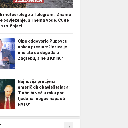
ti meteorolog za Telegram: 'Znamo
že osvježenje, ali nema vode. Čude
stručnjaci...'
Ćipe odgovorio Pupovcu
nakon presice: 'Jezivo je
ono što se događa u
Zagrebu, a ne u Kninu'
Najnovija procjena
američkih obavještajaca:
'Putin bi već u roku par
tjedana mogao napasti
NATO'