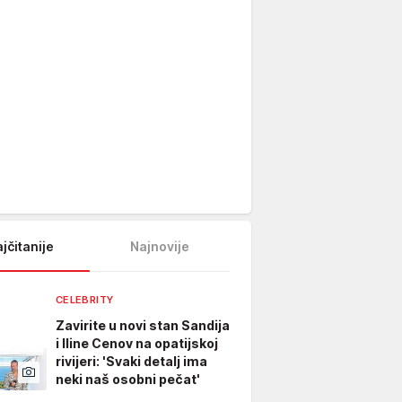
jčitanije
Najnovije
CELEBRITY
Zavirite u novi stan Sandija
i Iline Cenov na opatijskoj
rivijeri: 'Svaki detalj ima
neki naš osobni pečat'