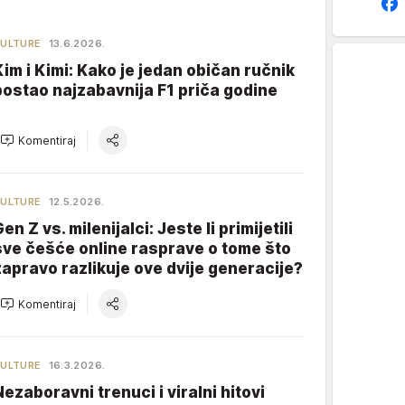
ULTURE
13.6.2026.
Kim i Kimi: Kako je jedan običan ručnik
postao najzabavnija F1 priča godine
Komentiraj
ULTURE
12.5.2026.
en Z vs. milenijalci: Jeste li primijetili
sve češće online rasprave o tome što
zapravo razlikuje ove dvije generacije?
Komentiraj
ULTURE
16.3.2026.
Nezaboravni trenuci i viralni hitovi