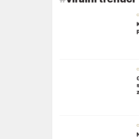
C
C
G
C