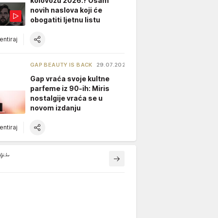
kolovozu 2026.? Osam
novih naslova koji će
obogatiti ljetnu listu
ntiraj
GAP BEAUTY IS BACK
29.07.2026.
Gap vraća svoje kultne
parfeme iz 90-ih: Miris
nostalgije vraća se u
novom izdanju
ntiraj