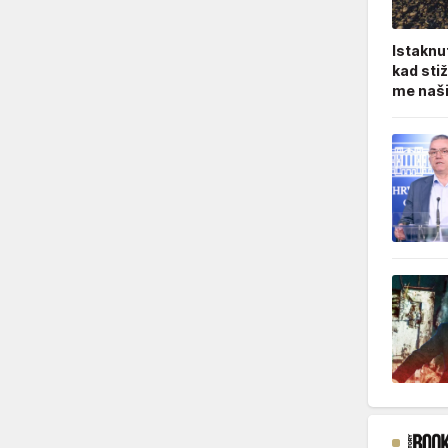
Istaknu
kad sti
me naši 