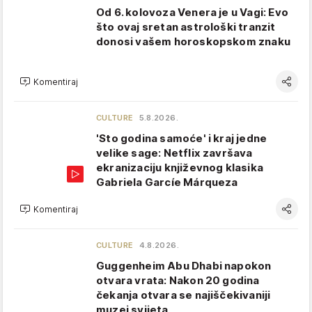
Od 6. kolovoza Venera je u Vagi: Evo
što ovaj sretan astrološki tranzit
donosi vašem horoskopskom znaku
Komentiraj
CULTURE
5.8.2026.
'Sto godina samoće' i kraj jedne
velike sage: Netflix završava
ekranizaciju književnog klasika
Gabriela Garcíe Márqueza
Komentiraj
CULTURE
4.8.2026.
Guggenheim Abu Dhabi napokon
otvara vrata: Nakon 20 godina
čekanja otvara se najiščekivaniji
muzej svijeta