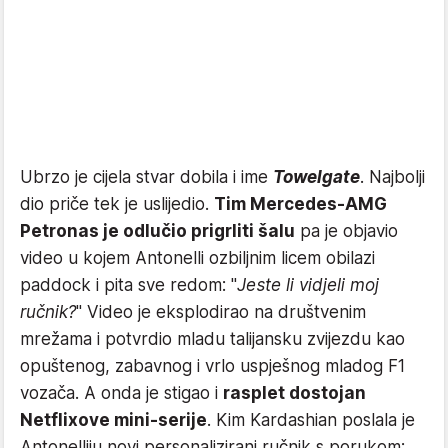
Ubrzo je cijela stvar dobila i ime
Towelgate
. Najbolji
dio priče tek je uslijedio.
Tim Mercedes-AMG
Petronas je odlučio prigrliti šalu
pa je objavio
video u kojem Antonelli ozbiljnim licem obilazi
paddock i pita sve redom: "
Jeste li vidjeli moj
ručnik?
" Video je eksplodirao na društvenim
mrežama i potvrdio mladu talijansku zvijezdu kao
opuštenog, zabavnog i vrlo uspješnog mladog F1
vozača. A onda je stigao i
rasplet dostojan
Netflixove mini-serije
. Kim Kardashian poslala je
Antonelliju novi personalizirani ručnik s porukom: