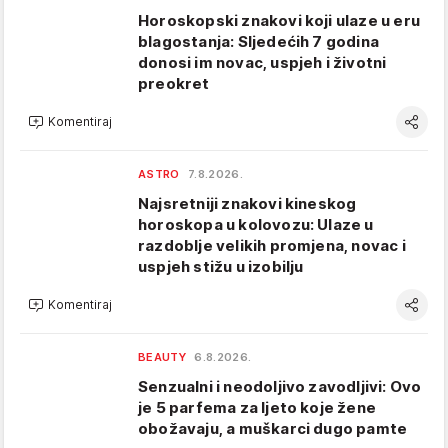
Horoskopski znakovi koji ulaze u eru
blagostanja: Sljedećih 7 godina
donosi im novac, uspjeh i životni
preokret
Komentiraj
ASTRO
7.8.2026.
Najsretniji znakovi kineskog
horoskopa u kolovozu: Ulaze u
razdoblje velikih promjena, novac i
uspjeh stižu u izobilju
Komentiraj
BEAUTY
6.8.2026.
Senzualni i neodoljivo zavodljivi: Ovo
je 5 parfema za ljeto koje žene
obožavaju, a muškarci dugo pamte