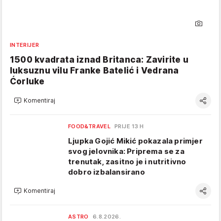
INTERIJER
1500 kvadrata iznad Britanca: Zavirite u
luksuznu vilu Franke Batelić i Vedrana
Ćorluke
Komentiraj
FOOD&TRAVEL
PRIJE 13 H
Ljupka Gojić Mikić pokazala primjer
svog jelovnika: Priprema se za
trenutak, zasitno je i nutritivno
dobro izbalansirano
Komentiraj
ASTRO
6.8.2026.