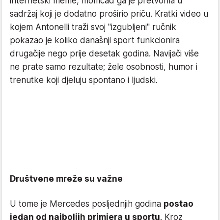
internetski meme, momčad ga je pretvorila u
sadržaj koji je dodatno proširio priču. Kratki video u
kojem Antonelli traži svoj "izgubljeni" ručnik
pokazao je koliko današnji sport funkcionira
drugačije nego prije desetak godina. Navijači više
ne prate samo rezultate; žele osobnosti, humor i
trenutke koji djeluju spontano i ljudski.
Društvene mreže su važne
U tome je Mercedes posljednjih godina
postao
jedan od najboljih primjera u sportu
. Kroz