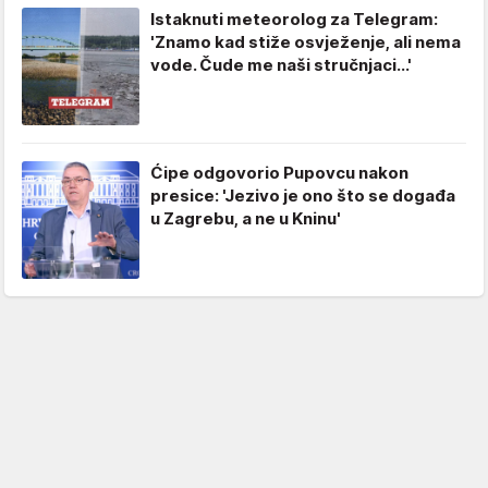
Istaknuti meteorolog za Telegram:
'Znamo kad stiže osvježenje, ali nema
vode. Čude me naši stručnjaci...'
Ćipe odgovorio Pupovcu nakon
presice: 'Jezivo je ono što se događa
u Zagrebu, a ne u Kninu'