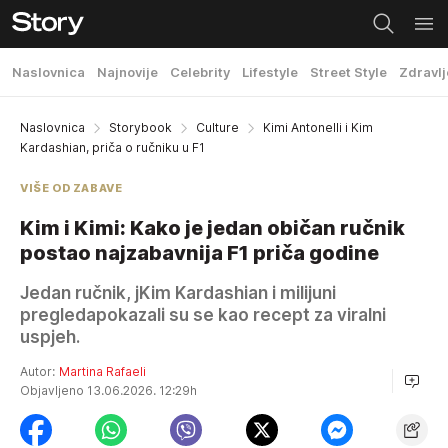
Naslovnica
Najnovije
Celebrity
Lifestyle
Street Style
Zdravlj
Naslovnica
Storybook
Culture
Kimi Antonelli i Kim
Kardashian, priča o ručniku u F1
VIŠE OD ZABAVE
Kim i Kimi: Kako je jedan običan ručnik
postao najzabavnija F1 priča godine
Jedan ručnik, jKim Kardashian i milijuni
pregledapokazali su se kao recept za viralni
uspjeh.
Autor:
Martina Rafaeli
Objavljeno 13.06.2026. 12:29h