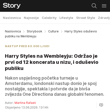
Naslovnica
Najnovije
Celebrity
Lifestyle
Street Style
Zdravlj
Naslovnica
Storybook
Culture
Harry Styles oduševio
publiku na Wembleyju
NASTUP PRED 80.000 LJUDI
Harry Styles na Wembleyju: Održao je
prvi od 12 koncerata u nizu, i oduševio
publiku
Nakon uspješnog početka turneje u
Amsterdamu, londonski nastup donio je spoj
nostalgije, spektakla i potvrde da je bivša
zvijezda One Directiona danas globalni fenomen.
Autor:
Martina Rafaeli
Objavljeno 13.06.2026. 13:14h