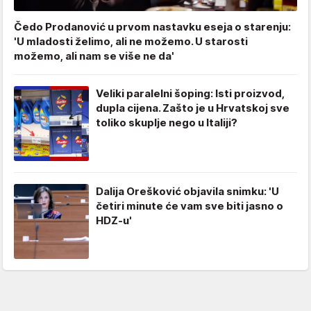
Čedo Prodanović u prvom nastavku eseja o starenju:
'U mladosti želimo, ali ne možemo. U starosti
možemo, ali nam se više ne da'
Veliki paralelni šoping: Isti proizvod,
dupla cijena. Zašto je u Hrvatskoj sve
toliko skuplje nego u Italiji?
Dalija Orešković objavila snimku: 'U
četiri minute će vam sve biti jasno o
HDZ-u'