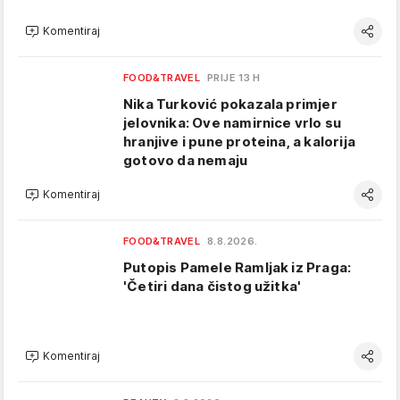
Komentiraj
FOOD&TRAVEL
PRIJE 13 H
Nika Turković pokazala primjer
jelovnika: Ove namirnice vrlo su
hranjive i pune proteina, a kalorija
gotovo da nemaju
Komentiraj
FOOD&TRAVEL
8.8.2026.
Putopis Pamele Ramljak iz Praga:
'Četiri dana čistog užitka'
Komentiraj