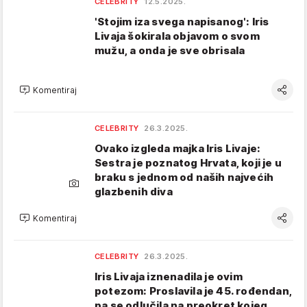
CELEBRITY
12.5.2025.
'Stojim iza svega napisanog': Iris
Livaja šokirala objavom o svom
mužu, a onda je sve obrisala
Komentiraj
CELEBRITY
26.3.2025.
Ovako izgleda majka Iris Livaje:
Sestra je poznatog Hrvata, koji je u
braku s jednom od naših najvećih
glazbenih diva
Komentiraj
CELEBRITY
26.3.2025.
Iris Livaja iznenadila je ovim
potezom: Proslavila je 45. rođendan,
pa se odlučila na preokret kojeg