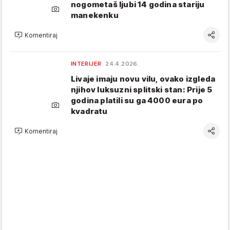
nogometaš ljubi 14 godina stariju
manekenku
Komentiraj
INTERIJER
24.4.2026.
Livaje imaju novu vilu, ovako izgleda
njihov luksuzni splitski stan: Prije 5
godina platili su ga 4000 eura po
kvadratu
Komentiraj