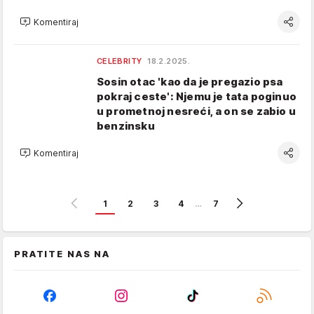
Komentiraj
CELEBRITY
18.2.2025.
Sosin otac 'kao da je pregazio psa
pokraj ceste': Njemu je tata poginuo
u prometnoj nesreći, a on se zabio u
benzinsku
Komentiraj
1
2
3
4
…
7
PRATITE NAS NA