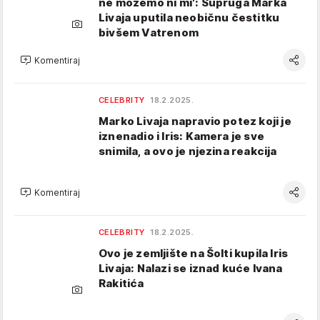
ne možemo ni mi': Supruga Marka
Livaja uputila neobičnu čestitku
bivšem Vatrenom
Komentiraj
CELEBRITY
18.2.2025.
Marko Livaja napravio potez koji je
iznenadio i Iris: Kamera je sve
snimila, a ovo je njezina reakcija
Komentiraj
CELEBRITY
18.2.2025.
Ovo je zemljište na Šolti kupila Iris
Livaja: Nalazi se iznad kuće Ivana
Rakitića