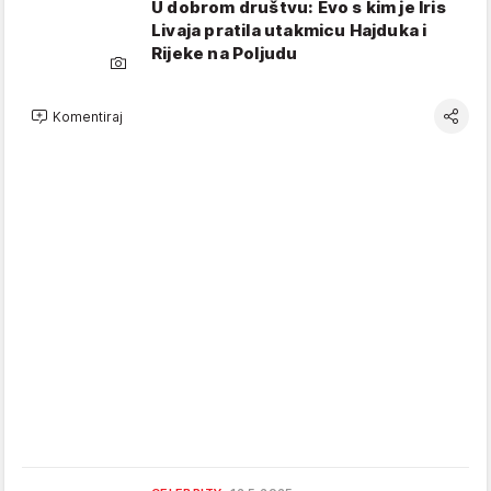
U dobrom društvu: Evo s kim je Iris
Livaja pratila utakmicu Hajduka i
Rijeke na Poljudu
Komentiraj