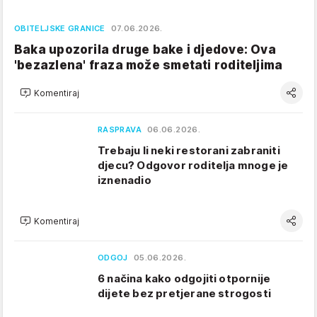
OBITELJSKE GRANICE
07.06.2026.
Baka upozorila druge bake i djedove: Ova
'bezazlena' fraza može smetati roditeljima
Komentiraj
RASPRAVA
06.06.2026.
Trebaju li neki restorani zabraniti
djecu? Odgovor roditelja mnoge je
iznenadio
Komentiraj
ODGOJ
05.06.2026.
6 načina kako odgojiti otpornije
dijete bez pretjerane strogosti