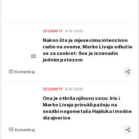
CELEBRITY
9.10.2025.
Nakon što je mjesecima intenzivno
radio na ovome, Marko Livaja odlučio
se za zaokret: Sve je iznenadio
jednim potezom
Komentiraj
CELEBRITY
6.10.2025.
Ona je otkrila njihovu vezu: Iris i
Marko Livaja privukli pažnju na
svadbi nogometaša Hajduka i modne
dizajnerice
Komentiraj