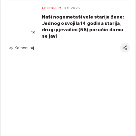
CELEBRITY
3.9.2025.
Naši nogometaši vole starije žene:
Jednog osvojila 14 godina starija,
drugi pjevačici (55) poručio da mu
se javi
Komentiraj