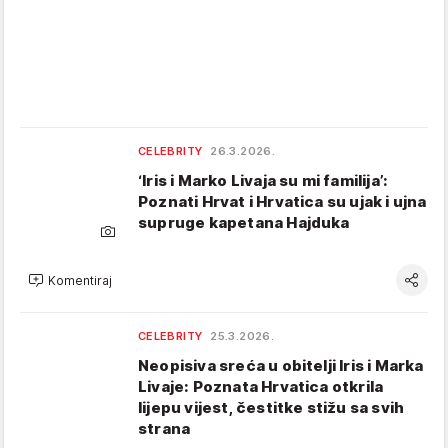
CELEBRITY
26.3.2026.
‘Iris i Marko Livaja su mi familija’:
Poznati Hrvat i Hrvatica su ujak i ujna
supruge kapetana Hajduka
Komentiraj
CELEBRITY
25.3.2026.
Neopisiva sreća u obitelji Iris i Marka
Livaje: Poznata Hrvatica otkrila
lijepu vijest, čestitke stižu sa svih
strana