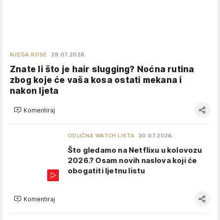
NJEGA KOSE
29.07.2026.
Znate li što je hair slugging? Noćna rutina
zbog koje će vaša kosa ostati mekana i
nakon ljeta
Komentiraj
ODLIČNA WATCH LISTA
30.07.2026.
Što gledamo na Netflixu u kolovozu
2026.? Osam novih naslova koji će
obogatiti ljetnu listu
Komentiraj