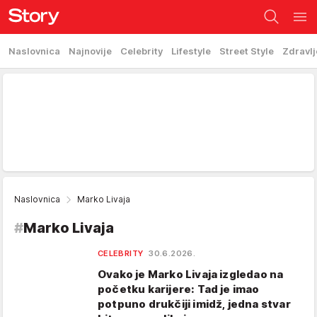
Naslovnica
Najnovije
Celebrity
Lifestyle
Street Style
Zdravlj
Naslovnica
Marko Livaja
#
Marko Livaja
CELEBRITY
30.6.2026.
Ovako je Marko Livaja izgledao na
početku karijere: Tad je imao
potpuno drukčiji imidž, jedna stvar