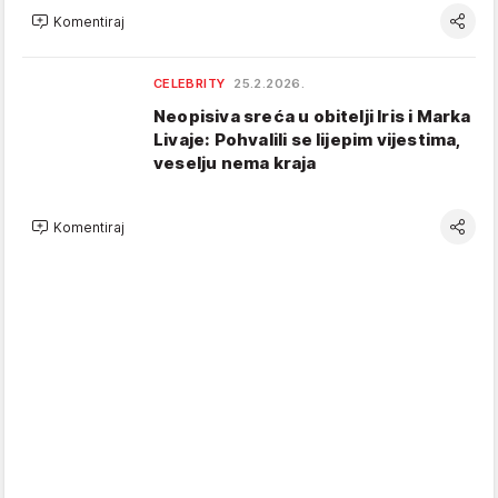
Komentiraj
CELEBRITY
25.2.2026.
Neopisiva sreća u obitelji Iris i Marka
Livaje: Pohvalili se lijepim vijestima,
veselju nema kraja
Komentiraj