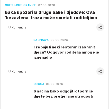
OBITELJSKE GRANICE
07.06.2026.
Baka upozorila druge bake i djedove: Ova
'bezazlena' fraza može smetati roditeljima
Komentiraj
RASPRAVA
06.06.2026.
Trebaju li neki restorani zabraniti
djecu? Odgovor roditelja mnoge je
iznenadio
Komentiraj
ODGOJ
05.06.2026.
6 načina kako odgojiti otpornije
dijete bez pretjerane strogosti