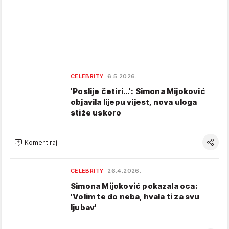
CELEBRITY
6.5.2026.
'Poslije četiri…': Simona Mijoković
objavila lijepu vijest, nova uloga
stiže uskoro
Komentiraj
CELEBRITY
26.4.2026.
Simona Mijoković pokazala oca:
'Volim te do neba, hvala ti za svu
ljubav'