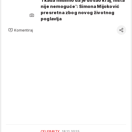
'I kada mislimo da je došao kraj, ništa
nije nemoguće': Simona Mijoković
presretna zbog novog životnog
poglavlja
Komentiraj
CELEBRITY
18.11.2025.