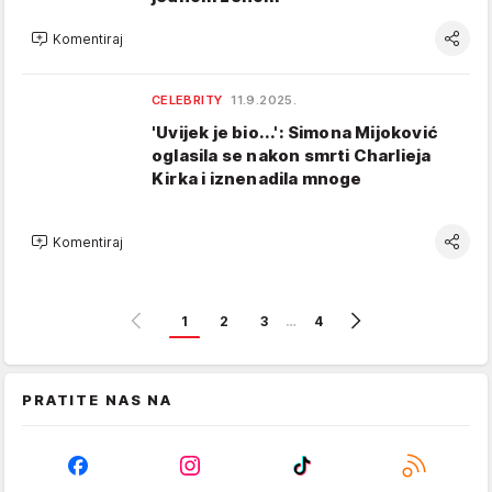
Komentiraj
CELEBRITY
11.9.2025.
'Uvijek je bio...': Simona Mijoković
oglasila se nakon smrti Charlieja
Kirka i iznenadila mnoge
Komentiraj
1
2
3
…
4
PRATITE NAS NA