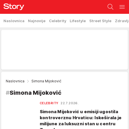
Naslovnica
Najnovije
Celebrity
Lifestyle
Street Style
Zdravlj
Naslovnica
Simona Mijoković
#
Simona Mijoković
CELEBRITY
22.7.2026.
Simona Mijoković u emisiji ugostila
kontroverznu Hrvaticu: Iskeširala je
milijune za luksuzni stan u centru