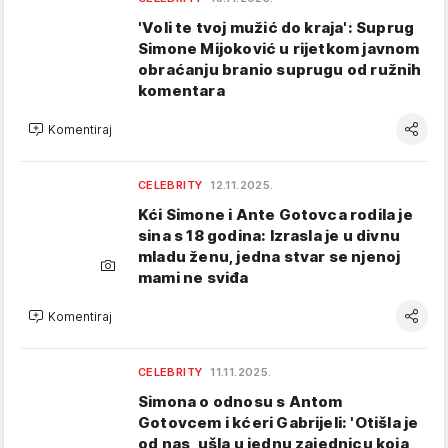
'Voli te tvoj mužić do kraja': Suprug
Simone Mijoković u rijetkom javnom
obraćanju branio suprugu od ružnih
komentara
Komentiraj
CELEBRITY
12.11.2025.
Kći Simone i Ante Gotovca rodila je
sina s 18 godina: Izrasla je u divnu
mladu ženu, jedna stvar se njenoj
mami ne sviđa
Komentiraj
CELEBRITY
11.11.2025.
Simona o odnosu s Antom
Gotovcem i kćeri Gabrijeli: 'Otišla je
od nas, ušla u jednu zajednicu koja