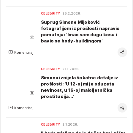
CELEBRITY
25.2.2026.
Suprug Simone Mijoković
fotografijom iz prošlosti napravio
pomutnju: 'Imao sam dugu kosu i
bavio se body-buildingom'
Komentiraj
CELEBRITY
21.1.2026.
Simona iznijela šokatne detalje iz
prošlosti: 'U 12-oj mi je oduzeta
nevinost, u 16-oj maloljetnička
prostitucija...'
Komentiraj
CELEBRITY
2.1.2026.