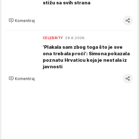
stižu sa svih strana
Komentiraj
CELEBRITY
26.6.2026.
'Plakala sam zbog toga što je sve
ona trebala proći': Simona pokazala
poznatu Hrvaticu koja je nestala iz
javnosti
Komentiraj