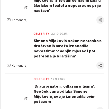
Mijoković: 'S 15 sam se našmrkala u
školskom toaletu neposredno prije
nastave'
Komentiraj
CELEBRITY
22.10.2025.
Simona Mijoković nakon nestanka s
društvenih mreža iznenadila
novostima: 'Zadnjih mjesec i pol
potrebna je bila tišina'
Komentiraj
CELEBRITY
12.9.2025.
'Dragi prijatelji, odlazim u tišinu':
Neočekivana odluka Simone
Mijoković, sve je iznenadila ovim
potezom