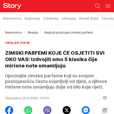
Naslovnica
Najnovije
Celebrity
Lifestyle
Street Style
Zdravlj
Naslovnica
Beauty
Najbolji postojani zimski parfemi
IDEALAN IZBOR
ZIMSKI PARFEMI KOJE ĆE OSJETITI SVI
OKO VAS: Izdvojili smo 5 klasika čije
mirisne note omamljuju
Upoznajte zimske parfeme koji su svojom
postojanošću često uvjerljiviji od djela, a njihove
mirisne note omamljuju dulje od bilo koje riječi.
Objavljeno 26.12.2022. 10:01h