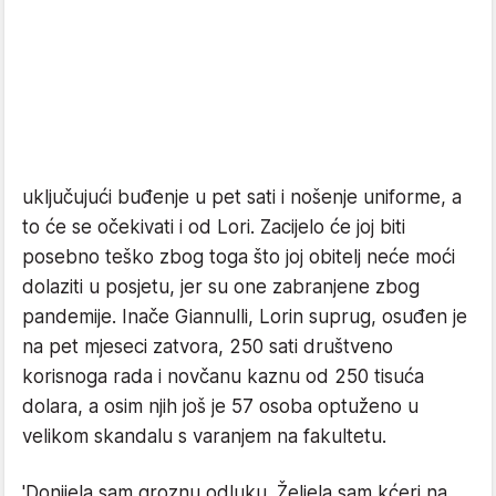
uključujući buđenje u pet sati i nošenje uniforme, a
to će se očekivati i od Lori. Zacijelo će joj biti
posebno teško zbog toga što joj obitelj neće moći
dolaziti u posjetu, jer su one zabranjene zbog
pandemije. Inače Giannulli, Lorin suprug, osuđen je
na pet mjeseci zatvora, 250 sati društveno
korisnoga rada i novčanu kaznu od 250 tisuća
dolara, a osim njih još je 57 osoba optuženo u
velikom skandalu s varanjem na fakultetu.
'Donijela sam groznu odluku. Željela sam kćeri na