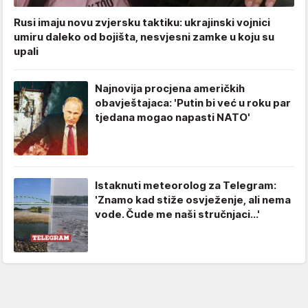
Rusi imaju novu zvjersku taktiku: ukrajinski vojnici
umiru daleko od bojišta, nesvjesni zamke u koju su
upali
Najnovija procjena američkih
obavještajaca: 'Putin bi već u roku par
tjedana mogao napasti NATO'
Istaknuti meteorolog za Telegram:
'Znamo kad stiže osvježenje, ali nema
vode. Čude me naši stručnjaci...'