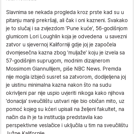
Slavnima se nekada progleda kroz prste kad su u
pitanju manji prekršaji, ali čak i oni kazneni. Svakako
je to slučaj i sa zvijezdom 'Pune kuće', 56-godišnjom
glumicom Lori Loughlin koja je odvedena u savezni
zatvor u sjevernoj Kaliforniji gdje joj je započela
dvomjesečna kazna zbog 'muljaže' koju je izvela sa
57-godišnjim suprugom, modnim dizajnerom
Mossimom Giannullijem, piše NBC News. Premda
nije mogla izbjeći susret sa zatvorom, dodijeljena joj
je uistinu minimalna kazna nakon što na sudu
okrivljeni par nije uspio uvjeriti nikoga kako njihova
'donacija' sveučilištu ustvari nije bio običan mito, uz
pomoć kojeg su kćeri upisali na željeni fakultet, na
način da ih je ta institucija predstavila kao
perspektivne veslačice i uključila u tim na sveučilištu
Južne Kalifornije.