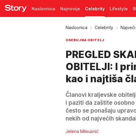
Naslovnica
Najnovije
Celebrity
Lifestyle
S
Pretplata
Naslovnica
Celebrity
Najveći 
OSEBUJNA OBITELJ
PREGLED SKA
OBITELJI: I pr
kao i najtiša č
Članovi kraljevske obitelji
i paziti da zaštite osobno
često se ponašaju upravo 
nekih od najvećih skandala
Jelena Mileusnić