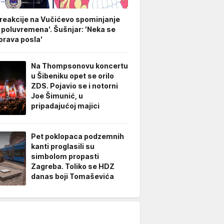
 reakcije na Vučićevo spominjanje
 poluvremena'. Šušnjar: 'Neka se
rava posla'
Na Thompsonovu koncertu
u Šibeniku opet se orilo
ZDS. Pojavio se i notorni
Joe Šimunić, u
pripadajućoj majici
Pet poklopaca podzemnih
kanti proglasili su
simbolom propasti
Zagreba. Toliko se HDZ
danas boji Tomaševića