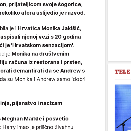
n, prijateljicom svoje šogorice,
ekoliko afera uslijedio je razvod.
ila je i
Hrvatica Monika Jakišić
,
raspisali njenoj vezi s 20 godina
ući je 'Hrvatskom senzacijom'
.
ad je
Monika na društvenim
ju računa iz restorana i prsten,
orali demantirati da se Andrew s
li da su Monika i Andrew samo 'dobri
inja, pijanstvo i nacizam
s Meghan Markle i posvetio
nc Harry imao je prilično živahnu