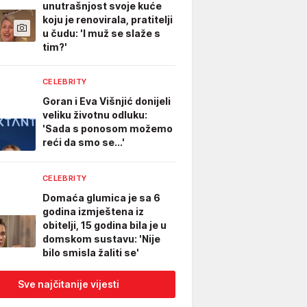
unutrašnjost svoje kuće
koju je renovirala, pratitelji
u čudu: 'I muž se slaže s
tim?'
CELEBRITY
Goran i Eva Višnjić donijeli
veliku životnu odluku:
'Sada s ponosom možemo
reći da smo se...'
CELEBRITY
Domaća glumica je sa 6
godina izmještena iz
obitelji, 15 godina bila je u
domskom sustavu: 'Nije
bilo smisla žaliti se'
Sve najčitanije vijesti