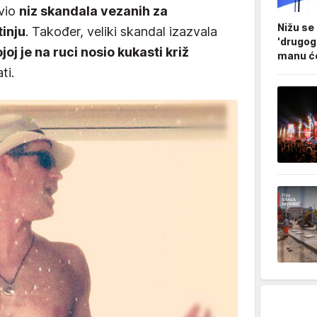
avio
niz skandala vezanih za
Nižu se
tinju
. Također, veliki skandal izazvala
'drugog
joj je na ruci nosio kukasti križ
manu ćo
ti.