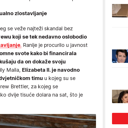
ualno zlostavljanje
jeg se veže najteži skandal bez
ewu koji se tek nedavno oslobodio
avljanje
.
Ranije je procurilo u javnost
romne svote kako bi financirala
kušaju da on dokaže svoju
ly Maila,
Elizabeta II. je navodno
odvjetničkom timu
u kojeg su se
drew Brettler, za kojeg se
ko dvije tisuće dolara na sat, što je