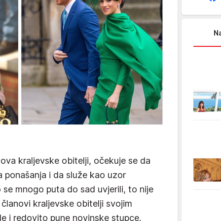
Na
va kraljevske obitelji, očekuje se da
la ponašanja i da služe kao uzor
e mnogo puta do sad uvjerili, to nije
 članovi kraljevske obitelji svojim
e i redovito pune novinske stupce.