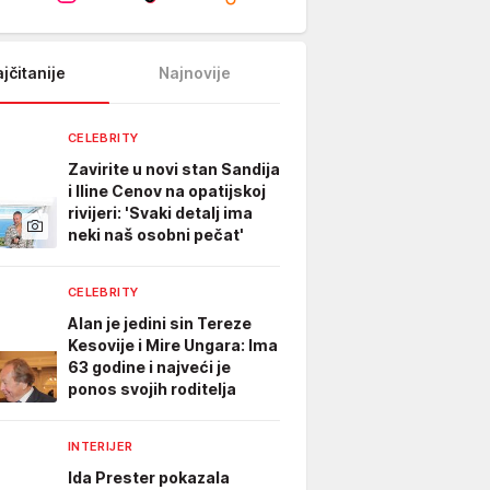
jčitanije
Najnovije
CELEBRITY
Zavirite u novi stan Sandija
i Iline Cenov na opatijskoj
rivijeri: 'Svaki detalj ima
neki naš osobni pečat'
CELEBRITY
Alan je jedini sin Tereze
Kesovije i Mire Ungara: Ima
63 godine i najveći je
ponos svojih roditelja
INTERIJER
Ida Prester pokazala