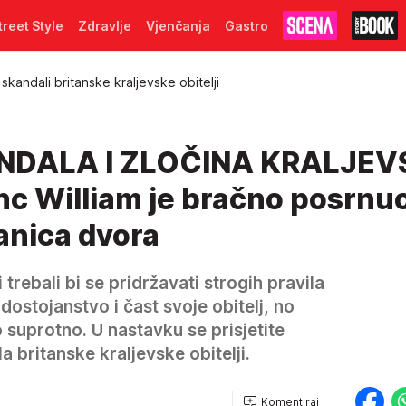
treet Style
Zdravlje
Vjenčanja
Gastro
skandali britanske kraljevske obitelji
NDALA I ZLOČINA KRALJEV
inc William je bračno posrnu
lanica dvora
 trebali bi se pridržavati strogih pravila
 dostojanstvo i čast svoje obitelj, no
suprotno. U nastavku se prisjetite
 britanske kraljevske obitelji.
Komentiraj