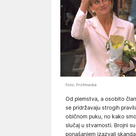
Foto: Profimedia
Od plemstva, a osobito člano
se pridržavaju strogih pravi
običnom puku, no kako smo s
slučaj u stvarnosti. Brojni su
ponašanjem izazvali skandal