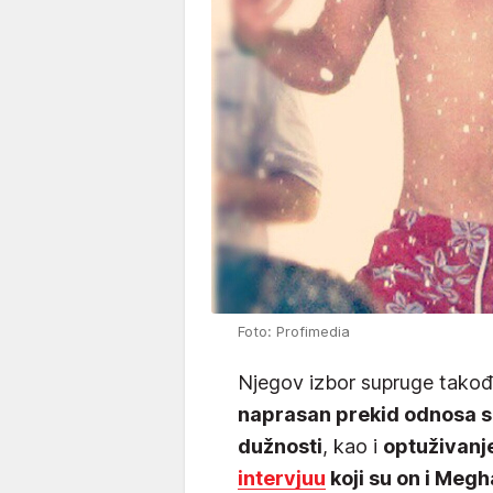
Foto: Profimedia
Njegov izbor supruge također
naprasan prekid odnosa s o
dužnosti
, kao i
optuživanje
intervjuu
koji su on i Megh