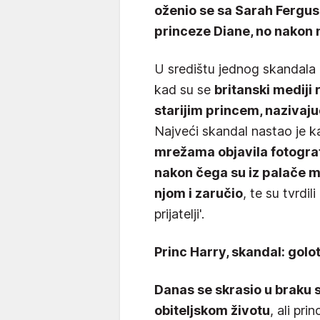
oženio se sa Sarah Ferguso
princeze Diane, no nakon n
U središtu jednog skandala b
kad su se
britanski mediji 
starijim princem, nazivaj
Najveći skandal nastao je k
mrežama objavila fotografi
nakon čega su iz palače m
njom i zaručio
, te su tvrdi
prijatelji'.
Princ Harry, skandal: golot
Danas se skrasio u braku 
obiteljskom životu
, ali pri