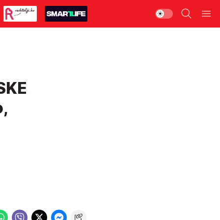
SKE
o,