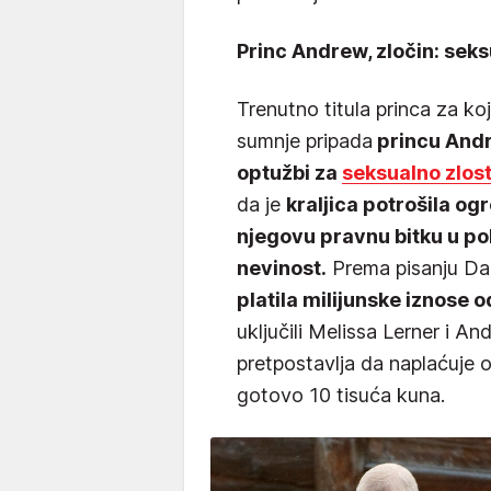
Princ Andrew, zločin: seks
Trenutno titula princa za ko
sumnje pripada
princu Andr
optužbi za
seksualno zlost
da je
kraljica potrošila og
njegovu pravnu bitku u po
nevinost.
Prema pisanju Dai
platila milijunske iznose 
uključili Melissa Lerner i An
pretpostavlja da naplaćuje o
gotovo 10 tisuća kuna.