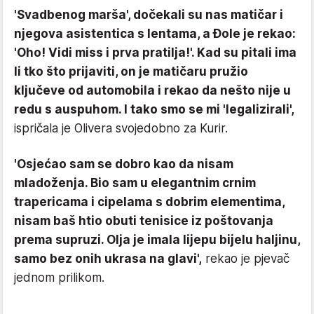
'Svadbenog marša', dočekali su nas matičar i
njegova asistentica s lentama, a Đole je rekao:
'Oho! Vidi miss i prva pratilja!'. Kad su pitali ima
li tko što prijaviti, on je matičaru pružio
ključeve od automobila i rekao da nešto nije u
redu s auspuhom. I tako smo se mi 'legalizirali',
ispričala je Olivera svojedobno za Kurir.
'Osjećao sam se dobro kao da nisam
mladoženja. Bio sam u elegantnim crnim
trapericama i cipelama s dobrim elementima,
nisam baš htio obuti tenisice iz poštovanja
prema supruzi. Olja je imala lijepu bijelu haljinu,
samo bez onih ukrasa na glavi',
rekao je pjevač
jednom prilikom.