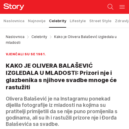
Naslovnica
Najnovije
Celebrity
Lifestyle
Street Style
Zdravlj
Naslovnica
Celebrity
Kako je Olivera Balašević izgledala u
mladosti
VJENČALI SU SE 1981.
KAKO JE OLIVERA BALAŠEVIĆ
IZGLEDALA U MLADOSTI: Prizori nje i
glazbenika s njihove svadbe mnoge će
rastužiti
Olivera Balašević je na Instagramu ponekad
dijelila fotografije iz mladosti na kojima su
pratitelji primijetili da se nije puno promijenila s
godinama, ali su ih i rastužili prizore nje i Đorđa
Balaševića sa svadbe.