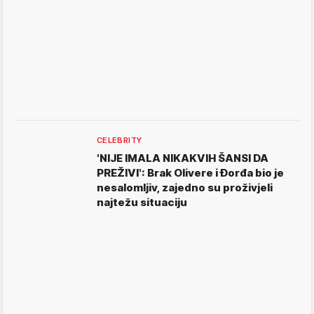
CELEBRITY
'NIJE IMALA NIKAKVIH ŠANSI DA
PREŽIVI': Brak Olivere i Đorđa bio je
nesalomljiv, zajedno su proživjeli
najtežu situaciju