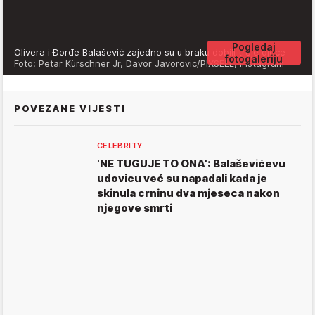
Pogledaj
Olivera i Đorđe Balašević zajedno su u braku dobili troje djece
fotogaleriju
Foto: Petar Kürschner Jr, Davor Javorovic/PIXSELL, Instagram
POVEZANE VIJESTI
CELEBRITY
'NE TUGUJE TO ONA': Balaševićevu
udovicu već su napadali kada je
skinula crninu dva mjeseca nakon
njegove smrti