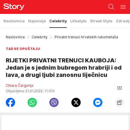
Naslovnica
Najnovije
Celebrity
Lifestyle
Street Style
Zdravlj
Naslovnica
Celebrity
Privatni trenuci hrvatskih rukometaša
TAD SE OPUŠTAJU
RIJETKI PRIVATNI TRENUCI KAUBOJA:
Jedan je s jednim bubregom hrabriji i od
lava, a drugi ljubi zanosnu liječnicu
Chiara Čargonja
Objavljeno 21.01.2022. 11:31h