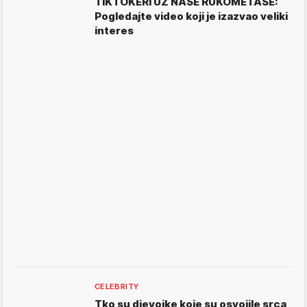
TIKTOKERI UZ NAŠE RUKOMETAŠE:
Pogledajte video koji je izazvao veliki
interes
CELEBRITY
Tko su djevojke koje su osvojile srca