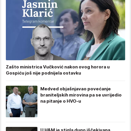
Zašto ministrica Vučković nakon ovog horora u
Gospiću još nije podnijela ostavku
Medved objašnjavao povećanje
braniteljskih mirovina pa se uvrijedio
na pitanje o HVO-u
U H&M je stigla dugo iščekivana