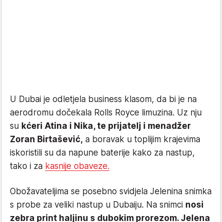
U Dubai je odletjela business klasom, da bi je na
aerodromu dočekala Rolls Royce limuzina. Uz nju
su
kćeri Atina i Nika, te prijatelj i menadžer
Zoran Birtašević,
a boravak u toplijim krajevima
iskoristili su da napune baterije kako za nastup,
tako i za
kasnije obaveze.
Obožavateljima se posebno svidjela Jelenina snimka
s probe za veliki nastup u Dubaiju. Na snimci
nosi
zebra print haljinu s dubokim prorezom. Jelena