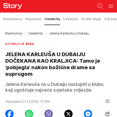
Naslovnica
Najnovije
Celebrity
Lifestyle
Street Style
Zdravlj
Naslovnica
Celebrity
Jelena Karleuša u Dubaiju
U POSLU JE SPAS
JELENA KARLEUŠA U DUBAIJU
DOČEKANA KAO KRALJICA: Tamo je
'pobjegla' nakon božićne drame sa
suprugom
Jelena Karleuša će u Dubaiju nastupiti u klubu
koji ugošćuje najveće svjetske zvijezde.
Objavljeno 21.01.2022. 17:35h