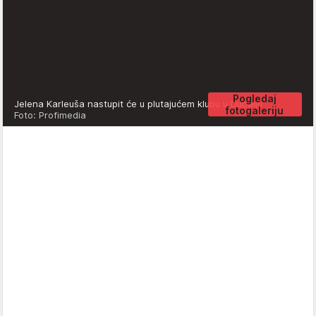
Pogledaj
Jelena Karleuša nastupit će u plutajućem klubu u Dubaiju
fotogaleriju
Foto: Profimedia