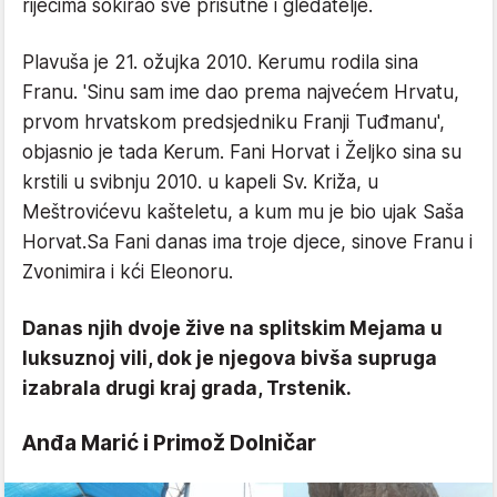
riječima šokirao sve prisutne i gledatelje.
Plavuša je 21. ožujka 2010. Kerumu rodila sina
Franu. 'Sinu sam ime dao prema najvećem Hrvatu,
prvom hrvatskom predsjedniku Franji Tuđmanu',
objasnio je tada Kerum. Fani Horvat i Željko sina su
krstili u svibnju 2010. u kapeli Sv. Križa, u
Meštrovićevu kašteletu, a kum mu je bio ujak Saša
Horvat.Sa Fani danas ima troje djece, sinove Franu i
Zvonimira i kći Eleonoru.
Danas njih dvoje žive na splitskim Mejama u
luksuznoj vili, dok je njegova bivša supruga
izabrala drugi kraj grada, Trstenik.
Anđa Marić i Primož Dolničar