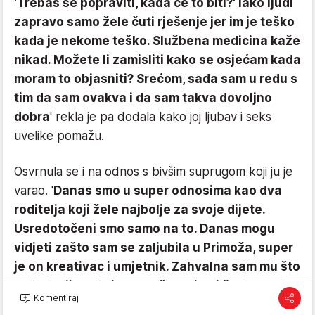
'Trebaš se popraviti, kada će to biti?' Iako ljudi
zapravo samo žele čuti rješenje jer im je teško
kada je nekome teško. Službena medicina kaže
nikad. Možete li zamisliti kako se osjećam kada
moram to objasniti? Srećom, sada sam u redu s
tim da sam ovakva i da sam takva dovoljno
dobra
' rekla je pa dodala kako joj ljubav i seks
uvelike pomažu.
Osvrnula se i na odnos s bivšim suprugom koji ju je
varao. '
Danas smo u super odnosima kao dva
roditelja koji žele najbolje za svoje dijete.
Usre­dotočeni smo samo na to. Danas mogu
vidjeti zašto sam se zaljubila u Primoža, super
je on kreativac i umjetnik. Zahvalna sam mu što
se tako lijepo brine o našem sinu i često mu to
Komentiraj
kažem. Taj moj običaj i jest zaliječio rane naše