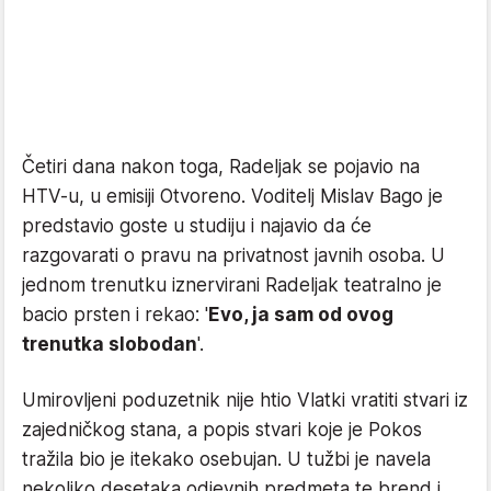
Četiri dana nakon toga, Radeljak se pojavio na
HTV-u, u emisiji Otvoreno. Voditelj Mislav Bago je
predstavio goste u studiju i najavio da će
razgovarati o pravu na privatnost javnih osoba. U
jednom trenutku iznervirani Radeljak teatralno je
bacio prsten i rekao: '
Evo, ja sam od ovog
trenutka slobodan
'.
Umirovljeni poduzetnik nije htio Vlatki vratiti stvari iz
zajedničkog stana, a popis stvari koje je Pokos
tražila bio je itekako osebujan. U tužbi je navela
nekoliko desetaka odjevnih predmeta te brend i