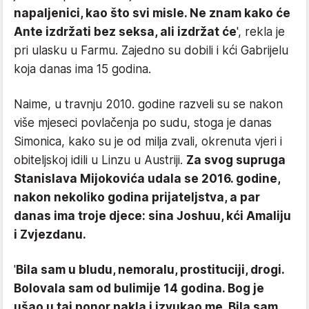
napaljenici, kao što svi misle. Ne znam kako će
Ante izdržati bez seksa, ali izdržat će
', rekla je
pri ulasku u Farmu. Zajedno su dobili i kći Gabrijelu
koja danas ima 15 godina.
Naime, u travnju 2010. godine razveli su se nakon
više mjeseci povlačenja po sudu, stoga je danas
Simonica, kako su je od milja zvali, okrenuta vjeri i
obiteljskoj idili u Linzu u Austriji.
Za svog supruga
Stanislava Mijokovića udala s
e 2016. godine,
nakon nekoliko godina prijateljstva, a par
danas ima troje djece: sina Joshuu, kći Amaliju
i Zvjezdanu.
'
Bila sam u bludu, nemoralu, prostituciji, drogi.
Bolovala sam od bulimije 14 godina. Bog je
ušao u taj ponor pakla i izvukao me. Bila sam