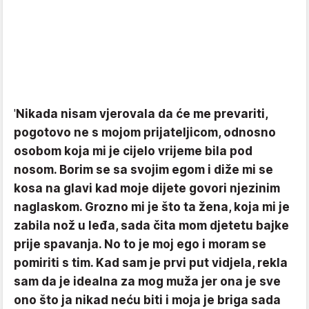
'
Nikada nisam vjerovala da će me prevariti,
pogotovo ne s mojom prijateljicom, odnosno
osobom koja mi je cijelo vrijeme bila pod
nosom. Borim se sa svojim egom i diže mi se
kosa na glavi kad moje dijete govori njezinim
naglaskom. Grozno mi je što ta žena, koja mi je
zabila nož u leđa, sada čita mom djetetu bajke
prije spavanja. No to je moj ego i moram se
pomiriti s tim. Kad sam je prvi put vidjela, rekla
sam da je idealna za mog muža jer ona je sve
ono što ja nikad neću biti i moja je briga sada