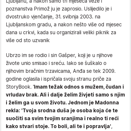
Ljubljanu, a nakon samo tri mjeseca veze i
poznanstva Primož ju je zaprosio. Uslijedilo je i
dvostruko vjenčanje, 31. svibnja 2003. na
Ljubljanskom gradu, a nakon nešto više od mjesec
dana u crkvi, kada su organizirali veliki piknik za
više od sto uzvanik
Ubrzo im se rodio i sin Gašper, koji je u njihove
živote unio smisao i sreću. Iako se šuškalo o
njihovim bračnim trzavicama, Anđa se tek 2009.
godine oglasila i ispričala svoju stranu priče za
StoryBook. '
Imam težak odnos s mužem, čudan i
vrludav brak. Ali i dalje želim živjeti samo s njim
i želim ga u svom životu. Jednom je Madonna
rekla: 'Tvoja srodna duša je osoba koja će te
suočiti sa svim tvojim sranjima i realno ti reći
kako stvari stoje. To boli, ali te i popravlja'
,