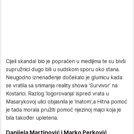
Cijeli skandal bio je popraćen u medijima te su bivši
supružnici dugo bili u sudskom sporu oko stana.
Neugodno iznenađenje dočekalo je glumicu kada
se vratila sa snimanja reality showa 'Survivor' na
Kostarici. Razlog 'logorovanja' ispred vrata u
Masarykovoj ulici objasnila je 'inatom',a Hitna pomoć
je tada morala pružiti pomoć njezinoj majci koja je
bila također upletena.
Danijela Martinović i Marko Perković