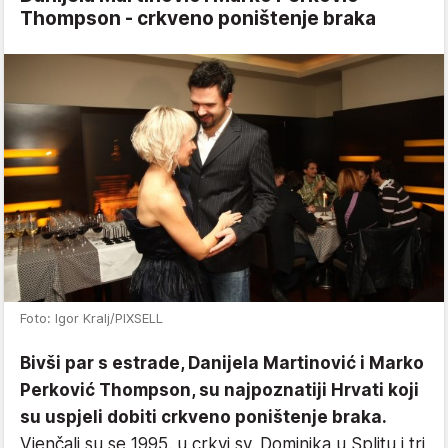
Thompson - crkveno poništenje braka
Foto: Igor Kralj/PIXSELL
Bivši par s estrade, Danijela Martinović i Marko
Perković Thompson, su najpoznatiji Hrvati koji
su uspjeli dobiti crkveno poništenje braka.
Vjenčali su se 1995. u crkvi sv. Dominika u Splitu i tri