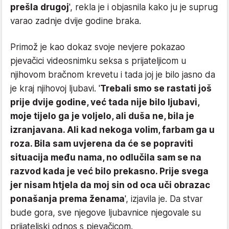
prešla drugoj
', rekla je i objasnila kako ju je suprug
varao zadnje dvije godine braka.
Primož je kao dokaz svoje nevjere pokazao
pjevačici videosnimku seksa s prijateljicom u
njihovom bračnom krevetu i tada joj je bilo jasno da
je kraj njihovoj ljubavi. '
Trebali smo se rastati još
prije dvije godine, već tada nije bilo ljubavi,
moje tijelo ga je voljelo, ali duša ne, bila je
izranjavana. Ali kad nekoga volim, farbam ga u
roza. Bila sam uvjerena da će se popraviti
situacija među nama, no odlučila sam se na
razvod kada je već bilo prekasno. Prije svega
jer nisam htjela da moj sin od oca uči obrazac
ponašanja prema ženama
', izjavila je. Da stvar
bude gora, sve njegove ljubavnice njegovale su
prijateljski odnos s pjevačicom.