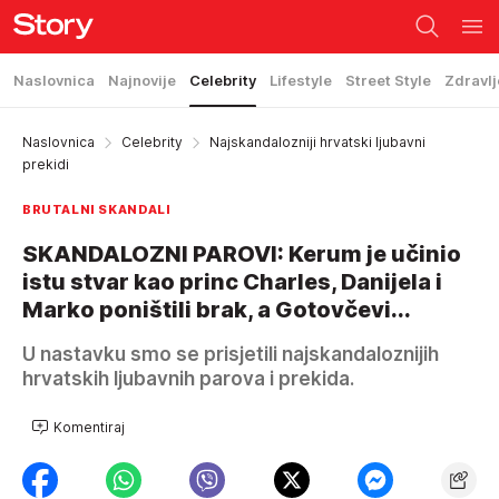
Naslovnica
Najnovije
Celebrity
Lifestyle
Street Style
Zdravlj
Naslovnica
Celebrity
Najskandalozniji hrvatski ljubavni
prekidi
BRUTALNI SKANDALI
SKANDALOZNI PAROVI: Kerum je učinio
istu stvar kao princ Charles, Danijela i
Marko poništili brak, a Gotovčevi...
U nastavku smo se prisjetili najskandaloznijih
hrvatskih ljubavnih parova i prekida.
Komentiraj