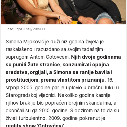
Foto: Igor Kralj/PIXSELL
Simona Mijoković je duži niz godina živjela je
raskalašeno i razuzdano sa svojim tadašnjim
suprugom Antom Gotovcem.
Njih dvoje godinama
su punili žute stranice, konzumirali opojna
sredstva, orgijali, a Simona se ranije bavila i
prostitucijom, prema vlastitom priznanju.
16.
srpnja 2005. godine par je uplovio u bračnu luku u
Starogradskoj vijećnici. Nekoliko godina kasnije
njihov brak je bio popraćen brojnim skandalima, a
okončali su ga 2010. godine. S obzirom na to da su
živjeli turbulentno, 2009. godine pokrenut je
reality show 'Gotovčevi'.