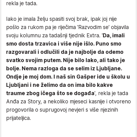
rekla je tada.
Iako je imala želju spasiti svoj brak, ipak joj nije
pošlo za rukom pa je riječima 'Razvodim se' objavila
svoju kolumnu za tadašnji tjednik Extra. '
Da, imali
smo dosta trzavica i više nije išlo. Puno smo
razgovarali i odlučili da je najbolje da odemo
svatko svojim putem. Nije bilo lako, ali tako je
bolje. Nema razloga da se selim iz Ljubljane.
Ondje je moj dom. I naš sin Gašper ide u školu u
Ljubljani i ne želimo da on ima bilo kakve
traume zbog ičega što se događa
', rekla je tada
Anđa za Story, a nekoliko mjeseci kasnije i otvoreno
progovorila o suprugovoj nevjeri s više njezinih
prijateljica.