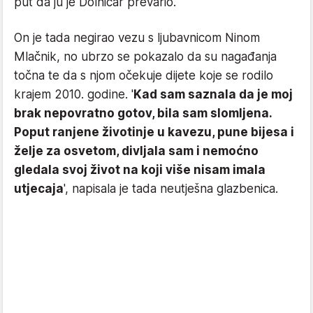
put da ju je Dolničar prevario.
On je tada negirao vezu s ljubavnicom Ninom
Mlačnik, no ubrzo se pokazalo da su nagađanja
točna te da s njom očekuje dijete koje se rodilo
krajem 2010. godine. '
Kad sam saznala da je moj
brak nepovratno gotov, bila sam slomljena.
Poput ranjene životinje u kavezu, pune bijesa i
želje za osvetom, divljala sam i nemoćno
gledala svoj život na koji više nisam imala
utjecaja
', napisala je tada neutješna glazbenica.