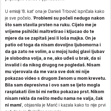
U emisiji '8. kat' ona je Danieli Trbović ispričala kako
je sve počelo. '
Problemi su počeli nedugo nakon
što sam stavila prsten na ruku. Cijelo me je
vrijeme psihički maltretirao i kljucao do te
mjere da se zapitaš jesi li loša majka. On je
patio od toga da nisam dovoljno ljubomorna i
da ga zato ne volim, a u mojoj ludoj glavi ljubav
je slobodna volja, a ne, ako uđeš u brak, da si
invalid i da nikog drugog ne pogledaš. Nisam
mu vjerovala da me vara sve dok mi nije
pokazao video s drugom ženom u mom krevetu.
Bila sam depresivna i ovo sam se ljeto mogla
rasplakati čim bi mi netko pokazao prst. Nikom
nisam rekla da nešto među nama ne valja, čak
ni mami
', objasnila je Marić i kazala kako to nije prvi