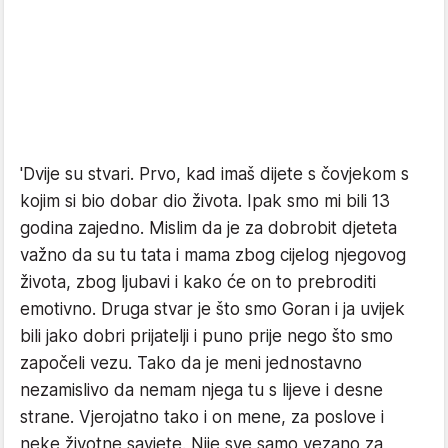
'Dvije su stvari. Prvo, kad imaš dijete s čovjekom s
kojim si bio dobar dio života. Ipak smo mi bili 13
godina zajedno. Mislim da je za dobrobit djeteta
važno da su tu tata i mama zbog cijelog njegovog
života, zbog ljubavi i kako će on to prebroditi
emotivno. Druga stvar je što smo Goran i ja uvijek
bili jako dobri prijatelji i puno prije nego što smo
započeli vezu. Tako da je meni jednostavno
nezamislivo da nemam njega tu s lijeve i desne
strane. Vjerojatno tako i on mene, za poslove i
neke životne savjete. Nije sve samo vezano za