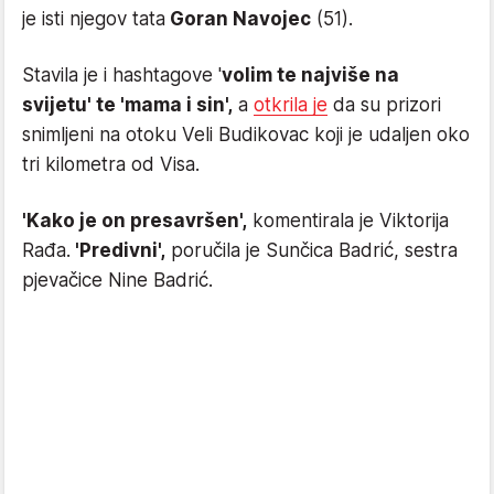
je isti njegov tata
Goran Navojec
(51).
Stavila je i hashtagove '
volim te najviše na
svijetu' te 'mama i sin',
a
otkrila je
da su prizori
snimljeni na otoku Veli Budikovac koji je udaljen oko
tri kilometra od Visa.
'Kako je on presavršen',
komentirala je Viktorija
Rađa.
'Predivni',
poručila je Sunčica Badrić, sestra
pjevačice Nine Badrić.