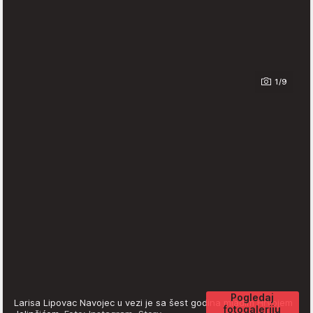
1/9
Pogledaj
Larisa Lipovac Navojec u vezi je sa šest godina mlađim Hrvojem
fotogaleriju