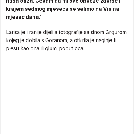
naša oaza. Čekam da mi sve obveze završe i
krajem sedmog mjeseca se selimo na Vis na
mjesec dana.'
Larisa je i ranije dijelila fotografije sa sinom Grgurom
kojeg je dobila s Goranom, a otkrila je naginje li
plesu kao ona ili glumi poput oca.