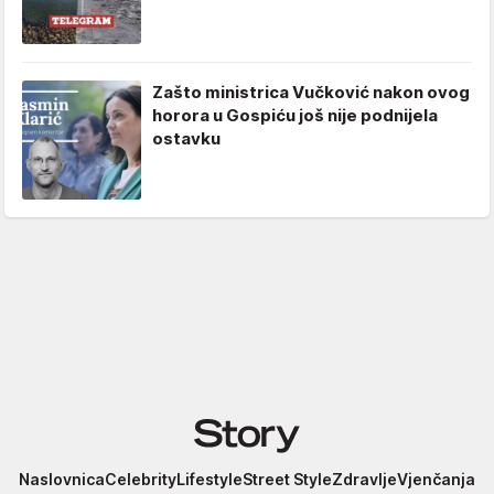
Zašto ministrica Vučković nakon ovog
horora u Gospiću još nije podnijela
ostavku
Story
Naslovnica
Celebrity
Lifestyle
Street Style
Zdravlje
Vjenčanja