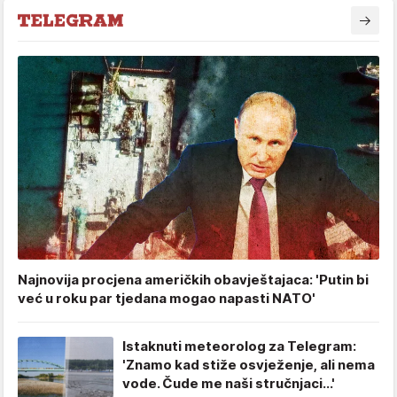
Najnovija procjena američkih obavještajaca: 'Putin bi
već u roku par tjedana mogao napasti NATO'
Istaknuti meteorolog za Telegram:
'Znamo kad stiže osvježenje, ali nema
vode. Čude me naši stručnjaci...'