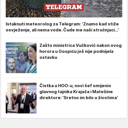
Istaknuti meteorolog za Telegram: 'Znamo kad stiže
osvježenje, ali nema vode. Čude me naši stručnjaci...'
Zašto ministrica Vučković nakon ovog
horora u Gospiću još nije podnijela
ostavku
Čistka u HOO-u, novi šef smijenio
glavnog tajnika Krajača i Matešine
direktore: 'Sretno im bilo u životima'