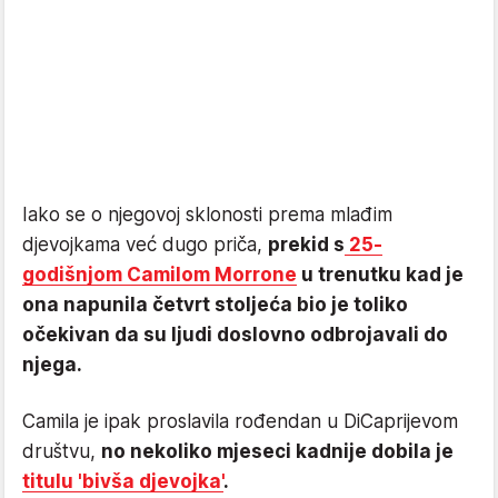
Iako se o njegovoj sklonosti prema mlađim
djevojkama već dugo priča,
prekid s
25-
godišnjom Camilom Morrone
u trenutku kad je
ona napunila četvrt stoljeća bio je toliko
očekivan da su ljudi doslovno odbrojavali do
njega.
Camila je ipak proslavila rođendan u DiCaprijevom
društvu,
no nekoliko mjeseci kadnije dobila je
titulu 'bivša djevojka'
.