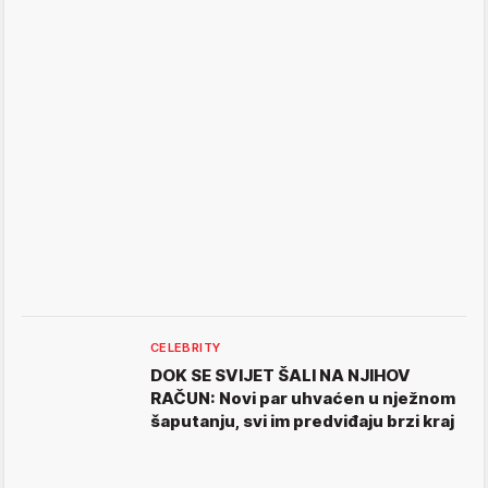
CELEBRITY
DOK SE SVIJET ŠALI NA NJIHOV
RAČUN: Novi par uhvaćen u nježnom
šaputanju, svi im predviđaju brzi kraj