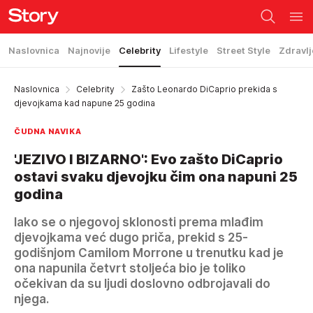
Naslovnica
Najnovije
Celebrity
Lifestyle
Street Style
Zdravlj
Naslovnica
Celebrity
Zašto Leonardo DiCaprio prekida s
djevojkama kad napune 25 godina
ČUDNA NAVIKA
'JEZIVO I BIZARNO': Evo zašto DiCaprio
ostavi svaku djevojku čim ona napuni 25
godina
Iako se o njegovoj sklonosti prema mlađim
djevojkama već dugo priča, prekid s 25-
godišnjom Camilom Morrone u trenutku kad je
ona napunila četvrt stoljeća bio je toliko
očekivan da su ljudi doslovno odbrojavali do
njega.