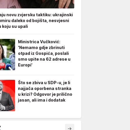
ju novu zvjersku taktiku: ukrajinski
umiru daleko od bojišta, nesvjesni
 koju su upali
Ministrica Vučković:
'Nemamo gdje zbrinuti
otpad iz Gospića, poslali
smo upite na 62 adrese u
Europi'
Što se zbiva u SDP-u, je li
najjača oporbena stranka
u krizi? Odgovor je prilično
jasan, ali ima i dodatak