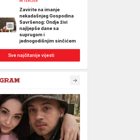
INTERIJER
Zavirite na imanje
nekadašnjeg Gospodina
Savršenog: Ondje živi
najljepše dane sa
suprugom i
jednogodišnjim sinčićem
Sve najčitanije vijesti