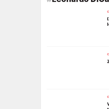
C
C
C