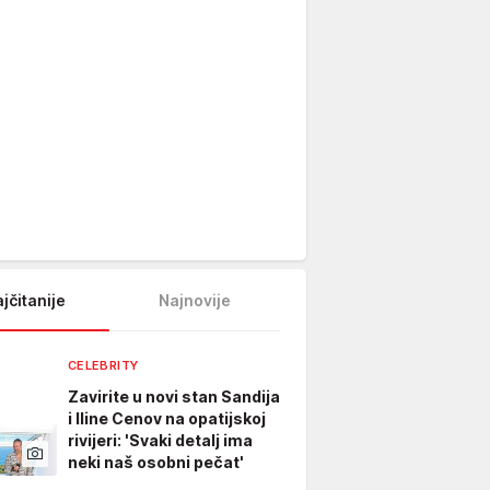
jčitanije
Najnovije
CELEBRITY
Zavirite u novi stan Sandija
i Iline Cenov na opatijskoj
rivijeri: 'Svaki detalj ima
neki naš osobni pečat'