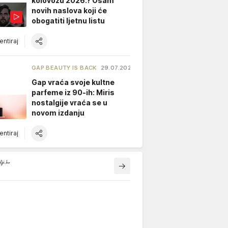
kolovozu 2026.? Osam
novih naslova koji će
obogatiti ljetnu listu
ntiraj
GAP BEAUTY IS BACK
29.07.2026.
Gap vraća svoje kultne
parfeme iz 90-ih: Miris
nostalgije vraća se u
novom izdanju
ntiraj