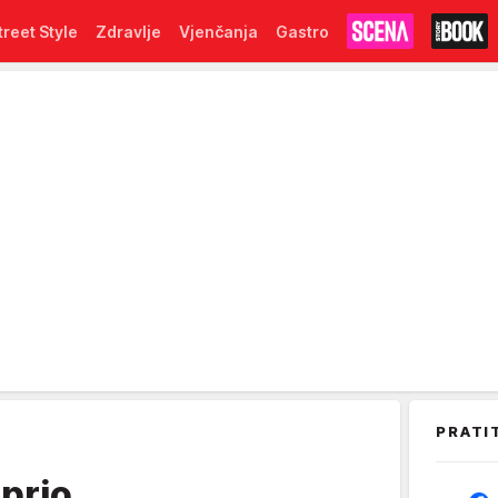
treet Style
Zdravlje
Vjenčanja
Gastro
PRATI
prio