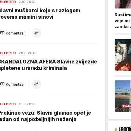
ELEBRITY
2.10.2017.
Slavni muškarci koje s razlogom
Rusi ima
zovemo mamini sinovi
vojnici 
zamke u
Komentiraj
ELEBRITY
29.6.2017.
SKANDALOZNA AFERA Slavne zvijezde
upletene u mrežu kriminala
Komentiraj
ELEBRITY
18.5.2017.
Prekinuo vezu: Slavni glumac opet je
jedan od najpoželjnijih neženja