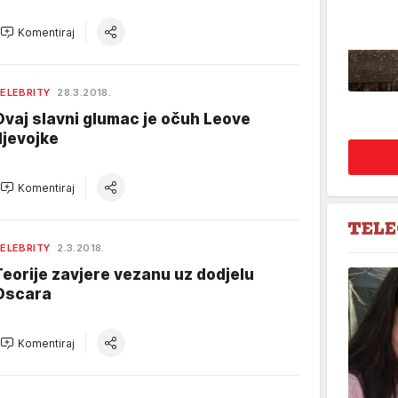
Komentiraj
ELEBRITY
28.3.2018.
Ovaj slavni glumac je očuh Leove
djevojke
Komentiraj
ELEBRITY
2.3.2018.
Teorije zavjere vezanu uz dodjelu
Oscara
Komentiraj