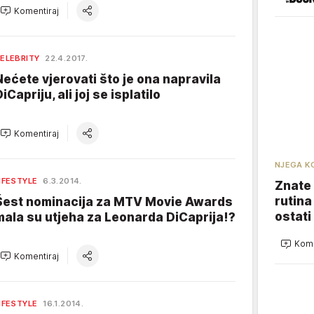
Komentiraj
ELEBRITY
22.4.2017.
Nećete vjerovati što je ona napravila
iCapriju, ali joj se isplatilo
Komentiraj
NJEGA K
IFESTYLE
6.3.2014.
Znate 
rutina
Šest nominacija za MTV Movie Awards
ostati
mala su utjeha za Leonarda DiCaprija!?
Kome
Komentiraj
IFESTYLE
16.1.2014.