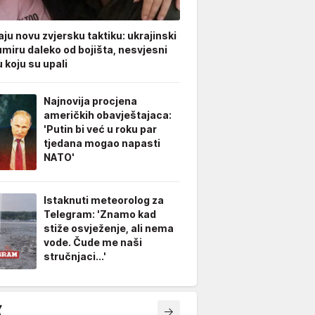
ju novu zvjersku taktiku: ukrajinski
umiru daleko od bojišta, nesvjesni
 koju su upali
Najnovija procjena
američkih obavještajaca:
'Putin bi već u roku par
tjedana mogao napasti
NATO'
Istaknuti meteorolog za
Telegram: 'Znamo kad
stiže osvježenje, ali nema
vode. Čude me naši
stručnjaci...'