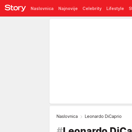
Naslovnica
Najnovije
Celebrity
Lifestyle
S
Pretplata
Naslovnica
Leonardo DiCaprio
#
Leonardo DiCa