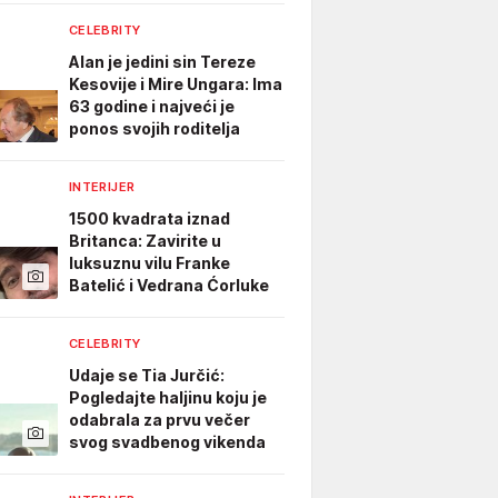
CELEBRITY
Alan je jedini sin Tereze
Kesovije i Mire Ungara: Ima
63 godine i najveći je
ponos svojih roditelja
INTERIJER
1500 kvadrata iznad
Britanca: Zavirite u
luksuznu vilu Franke
Batelić i Vedrana Ćorluke
CELEBRITY
Udaje se Tia Jurčić:
Pogledajte haljinu koju je
odabrala za prvu večer
svog svadbenog vikenda