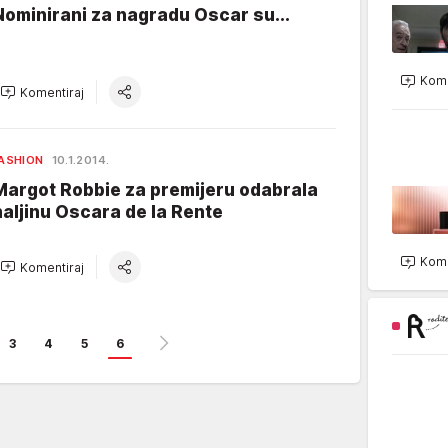
Nominirani za nagradu Oscar su...
Kome
Komentiraj
ASHION
10.1.2014.
Margot Robbie za premijeru odabrala
haljinu Oscara de la Rente
Kome
Komentiraj
3
4
5
6