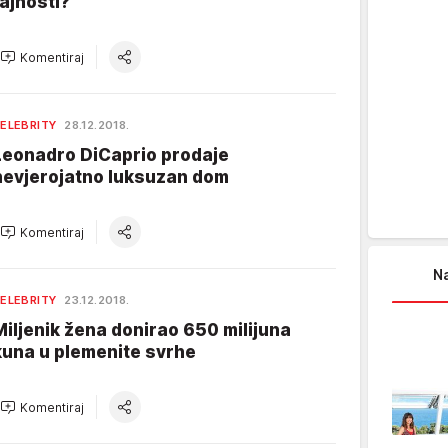
tajnosti?
Komentiraj
ELEBRITY
28.12.2018.
Leonadro DiCaprio prodaje
nevjerojatno luksuzan dom
Komentiraj
Na
ELEBRITY
23.12.2018.
Miljenik žena donirao 650 milijuna
kuna u plemenite svrhe
Komentiraj