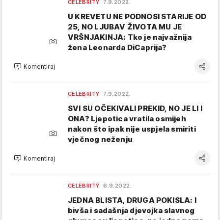
CELEBRITY
7.9.2022.
U KREVETU NE PODNOSI STARIJE OD
25, NO LJUBAV ŽIVOTA MU JE
VRŠNJAKINJA: Tko je najvažnija
žena Leonarda DiCaprija?
Komentiraj
CELEBRITY
7.9.2022.
SVI SU OČEKIVALI PREKID, NO JE LI I
ONA? Ljepotica vratila osmijeh
nakon što ipak nije uspjela smiriti
vječnog neženju
Komentiraj
CELEBRITY
6.9.2022.
JEDNA BLISTA, DRUGA POKISLA: I
bivša i sadašnja djevojka slavnog