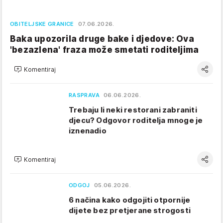
OBITELJSKE GRANICE
07.06.2026.
Baka upozorila druge bake i djedove: Ova
'bezazlena' fraza može smetati roditeljima
Komentiraj
RASPRAVA
06.06.2026.
Trebaju li neki restorani zabraniti
djecu? Odgovor roditelja mnoge je
iznenadio
Komentiraj
ODGOJ
05.06.2026.
6 načina kako odgojiti otpornije
dijete bez pretjerane strogosti