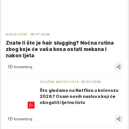
NJEGA KOSE
29.07.2026.
Znate li što je hair slugging? Noćna rutina
zbog koje će vaša kosa ostati mekana i
nakon ljeta
Komentiraj
ODLIČNA WATCH LISTA
30.07.2026.
Što gledamo na Netflixu u kolovozu
2026.? Osam novih naslova koji će
obogatiti ljetnu listu
Komentiraj