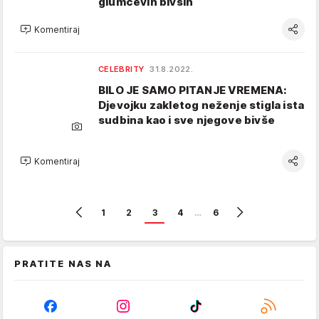
glumčevih bivših
Komentiraj
CELEBRITY
31.8.2022.
BILO JE SAMO PITANJE VREMENA:
Djevojku zakletog neženje stigla ista
sudbina kao i sve njegove bivše
Komentiraj
1
2
3
4
…
6
PRATITE NAS NA