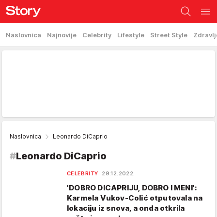
Naslovnica
Najnovije
Celebrity
Lifestyle
Street Style
Zdravlj
Naslovnica
Leonardo DiCaprio
#
Leonardo DiCaprio
CELEBRITY
29.12.2022.
'DOBRO DICAPRIJU, DOBRO I MENI':
Karmela Vukov-Colić otputovala na
lokaciju iz snova, a onda otkrila