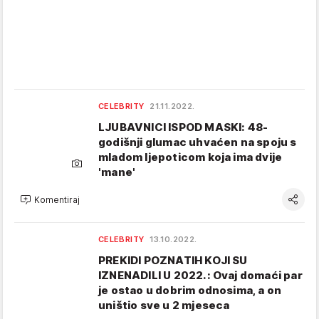
CELEBRITY
21.11.2022.
LJUBAVNICI ISPOD MASKI: 48-
godišnji glumac uhvaćen na spoju s
mladom ljepoticom koja ima dvije
'mane'
Komentiraj
CELEBRITY
13.10.2022.
PREKIDI POZNATIH KOJI SU
IZNENADILI U 2022.: Ovaj domaći par
je ostao u dobrim odnosima, a on
uništio sve u 2 mjeseca