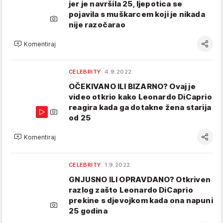
jer je navršila 25, ljepotica se
pojavila s muškarcem koji je nikada
nije razočarao
Komentiraj
CELEBRITY
4.9.2022.
OČEKIVANO ILI BIZARNO? Ovaj je
video otkrio kako Leonardo DiCaprio
reagira kada ga dotakne žena starija
od 25
Komentiraj
CELEBRITY
1.9.2022.
GNJUSNO ILI OPRAVDANO? Otkriven
razlog zašto Leonardo DiCaprio
prekine s djevojkom kada ona napuni
25 godina