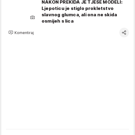
NAKON PREKIDA JE TJEŠE MODELI:
Ljepoticu je stiglo prokletstvo
slavnog glumca, ali ona ne skida
osmijeh s lica
Komentiraj