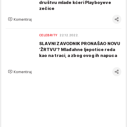
društvu mlade kćeri Playboyeve
zečice
Komentiraj
CELEBRITY
22.12.2022.
SLAVNI ZAVODNIK PRONAŠAO NOVU
'ŽRTVU'? Mlađahne ljepotice reda
kao na traci, a zbog ovog ih napuca
Komentiraj