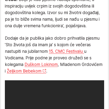
inspiraciju uvijek crpim iz svojih dogodovština ili
dogodovština kolega. Izvor su mi životni događaji,
pa je to bliže svima nama, ljudi se nađu u pjesmu i
ona dulje vremena funkcionira', pojašnjava.
Dodaje da je publika jako dobro prihvatila pjesmu
'Sto života još da imam ja' s kojom će večeras
nastupiti na jubilarnom
15. CMC Festivalu
u
Vodicama. Prije podne je proveo družeći se s
kolegama
Duškom Lokinom
, Mladenom Grdovićem
i
Željkom Bebekom
.