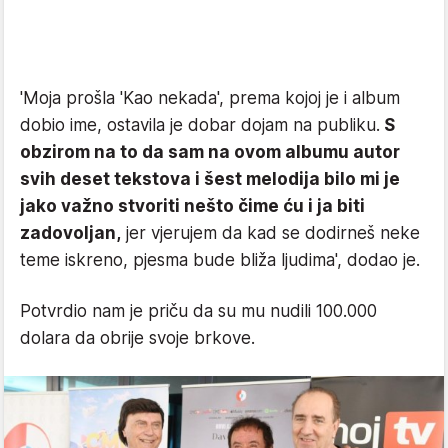
'Moja prošla 'Kao nekada', prema kojoj je i album
dobio ime, ostavila je dobar dojam na publiku.
S
obzirom na to da sam na ovom albumu autor
svih deset tekstova i šest melodija bilo mi je
jako važno stvoriti nešto čime ću i ja biti
zadovoljan,
jer vjerujem da kad se dodirneš neke
teme iskreno, pjesma bude bliža ljudima', dodao je.
Potvrdio nam je priču da su mu nudili 100.000
dolara da obrije svoje brkove.