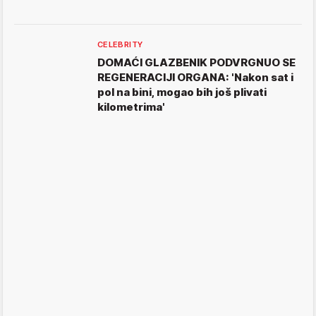
CELEBRITY
DOMAĆI GLAZBENIK PODVRGNUO SE
REGENERACIJI ORGANA: 'Nakon sat i
pol na bini, mogao bih još plivati
kilometrima'