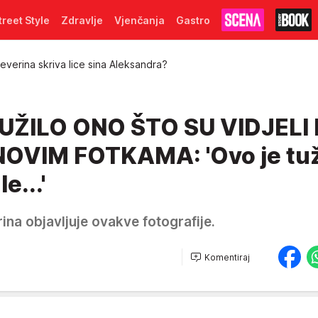
treet Style
Zdravlje
Vjenčanja
Gastro
everina skriva lice sina Aleksandra?
ŽILO ONO ŠTO SU VIDJELI
NOVIM FOTKAMA: 'Ovo je tu
e...'
ina objavljuje ovakve fotografije.
Komentiraj