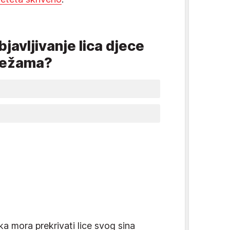
javljivanje lica djece
režama?
ka mora prekrivati lice svog sina