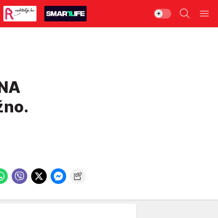
 NA
žno.