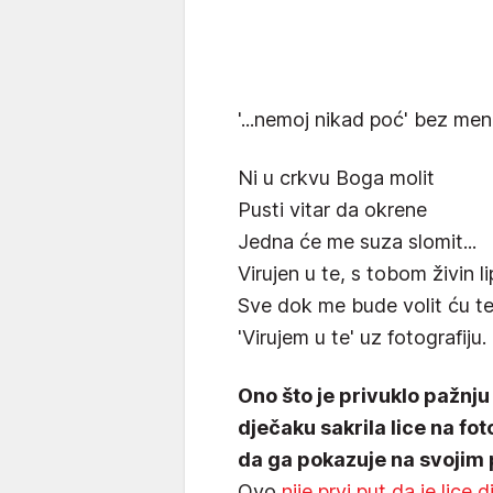
'...nemoj nikad poć' bez me
Ni u crkvu Boga molit
Pusti vitar da okrene
Jedna će me suza slomit...
Virujen u te, s tobom živin l
Sve dok me bude volit ću te s
'Virujem u te' uz fotografiju.
Ono što je privuklo pažnju 
dječaku sakrila lice na fo
da ga pokazuje na svojim
Ovo
nije prvi put da je lice 