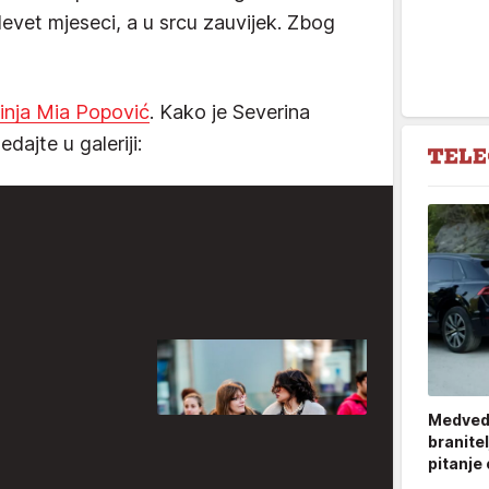
devet mjeseci, a u srcu zauvijek. Zbog
inja Mia Popović
. Kako je Severina
dajte u galeriji:
Medved
branitel
pitanje