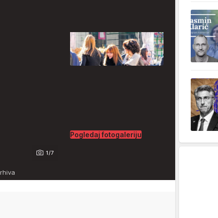
Pogledaj fotogaleriju
1/7
arhiva