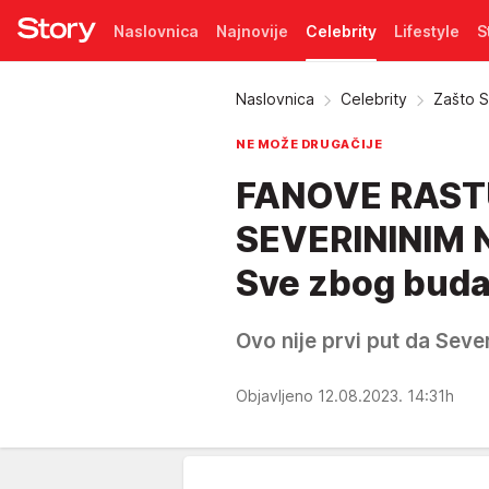
Naslovnica
Najnovije
Celebrity
Lifestyle
S
Pretplata
Naslovnica
Celebrity
Zašto S
NE MOŽE DRUGAČIJE
FANOVE RASTU
SEVERININIM 
Sve zbog budal
Ovo nije prvi put da Sever
Objavljeno 12.08.2023. 14:31h