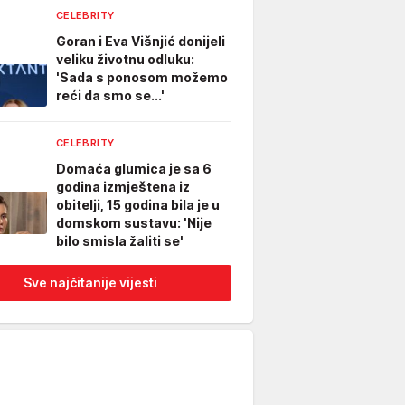
CELEBRITY
Goran i Eva Višnjić donijeli
veliku životnu odluku:
'Sada s ponosom možemo
reći da smo se...'
CELEBRITY
Domaća glumica je sa 6
godina izmještena iz
obitelji, 15 godina bila je u
domskom sustavu: 'Nije
bilo smisla žaliti se'
Sve najčitanije vijesti