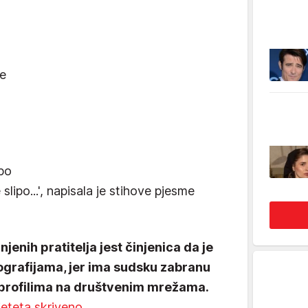
ne
ipo
lipo...', napisala je stihove pjesme
njenih pratitelja jest činjenica da je
tografijama, jer ima sudsku zabranu
 profilima na društvenim mrežama.
djeteta skriveno
.