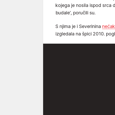
kojega je nosila ispod srca 
budale', poručili su.
S njima je i Severinina
nećak
izgledala na špici 2010. pogle