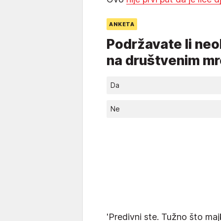
ANKETA
Podržavate li neob
na društvenim m
Da
Ne
'Predivni ste. Tužno što maj