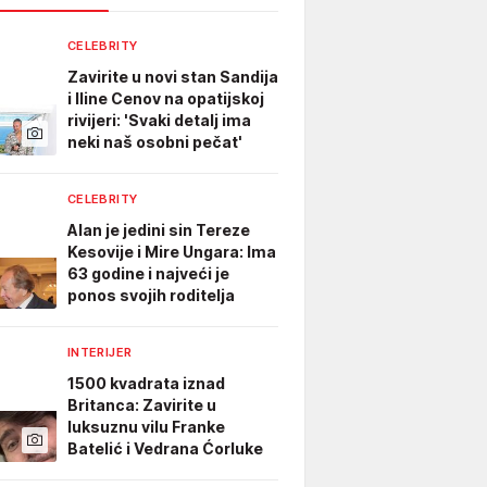
CELEBRITY
Zavirite u novi stan Sandija
i Iline Cenov na opatijskoj
rivijeri: 'Svaki detalj ima
neki naš osobni pečat'
CELEBRITY
Alan je jedini sin Tereze
Kesovije i Mire Ungara: Ima
63 godine i najveći je
ponos svojih roditelja
INTERIJER
1500 kvadrata iznad
Britanca: Zavirite u
luksuznu vilu Franke
Batelić i Vedrana Ćorluke