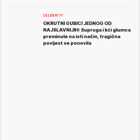
CELEBRITY
OKRUTNI GUBICI JEDNOG OD
NAJSLAVNIJIH: Supruga i kći glumca
preminule na isti način, tragična
povijest se ponovila