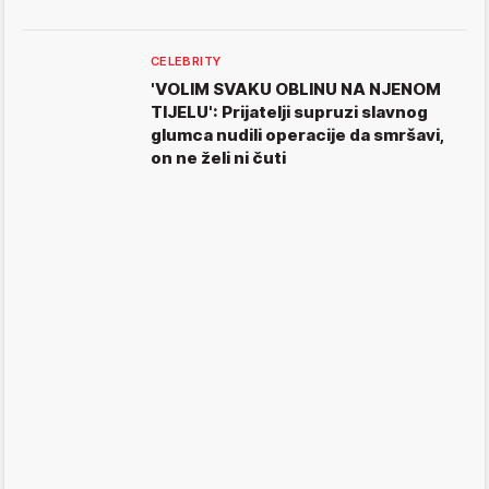
CELEBRITY
'VOLIM SVAKU OBLINU NA NJENOM
TIJELU': Prijatelji supruzi slavnog
glumca nudili operacije da smršavi,
on ne želi ni čuti