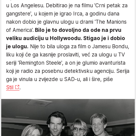
u Los Angelesu. Debitirao je na filmu 'Crni petak za
gangstere', u kojem je igrao Irca, a godinu dana
nakon dobio je glavnu ulogu u drami 'The Manions
of America'.
Bilo je to dovoljno da ode na prvu
veliku audiciju u Hollywoodu. Stigao je i dobio
je ulogu.
Nije to bila uloga za film o Jamesu Bondu,
liku koji će ga kasnije proslaviti, već za ulogu u TV
seriji 'Remington Steele', a on je glumio avanturista
koji je radio za posebnu detektivsku agenciju. Serija
ga je vinula u zvijezde u SAD-u, ali i šire, piše
Stil
.