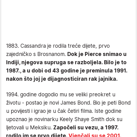
1883. Cassandra je rodila treće dijete, prvo
zajedničko s Brosnanom.
Dok je Pierce snimao u
Indiji, njegova supruga se razboljela. Bilo je to
1987., a u dobi od 43 godine je preminula 1991.
nakon što joj je dijagnosticiran rak jajnika.
1994. godine dogodio mu se veliki preokret u
životu - postao je novi James Bond. Bio je peti Bond
u povijesti i igrao je u čak četiri filma. Iste godine
upoznao je novinarku Keely Shaye Smith dok su
ljetovali u Meksiku.
Započeli su vezu, a 1997.
rodilo im se prvo dijete.
Vjenčali su se 2001.,