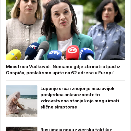
Ministrica Vučković: 'Nemamo gdje zbrinuti otpad iz
Gospića, poslali smo upite na 62 adrese u Europi'
Lupanje srca i znojenje nisu uvijek
posljedica anksioznosti: tri
zdravstvena stanja koja mogu imati
slične simptome
Rusi imaju novu zvjersku taktiku: