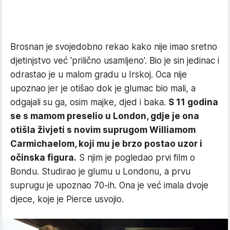
Brosnan je svojedobno rekao kako nije imao sretno
djetinjstvo već 'prilično usamljeno'. Bio je sin jedinac i
odrastao je u malom gradu u Irskoj. Oca nije
upoznao jer je otišao dok je glumac bio mali, a
odgajali su ga, osim majke, djed i baka.
S 11 godina
se s mamom preselio u London, gdje je ona
otišla živjeti s novim suprugom Williamom
Carmichaelom, koji mu je brzo postao uzor i
očinska figura.
S njim je pogledao prvi film o
Bondu. Studirao je glumu u Londonu, a prvu
suprugu je upoznao 70-ih. Ona je već imala dvoje
djece, koje je Pierce usvojio.