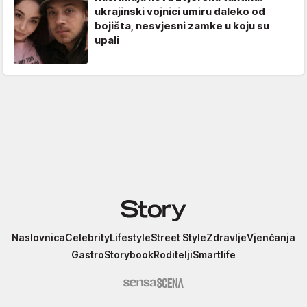
ukrajinski vojnici umiru daleko od
bojišta, nesvjesni zamke u koju su
upali
Story
Naslovnica
Celebrity
Lifestyle
Street Style
Zdravlje
Vjenčanja
Gastro
Storybook
Roditelji
Smartlife