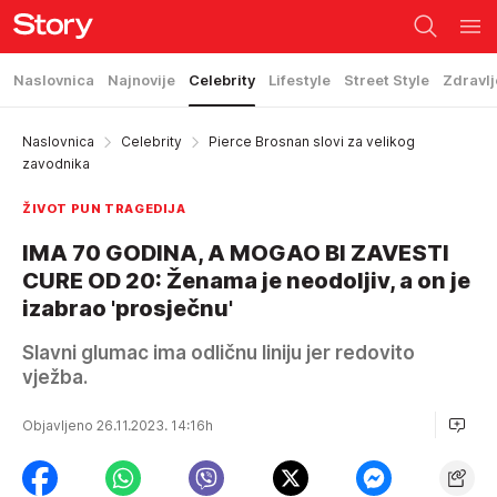
Naslovnica
Najnovije
Celebrity
Lifestyle
Street Style
Zdravlj
Naslovnica
Celebrity
Pierce Brosnan slovi za velikog
zavodnika
ŽIVOT PUN TRAGEDIJA
IMA 70 GODINA, A MOGAO BI ZAVESTI
CURE OD 20: Ženama je neodoljiv, a on je
izabrao 'prosječnu'
Slavni glumac ima odličnu liniju jer redovito
vježba.
Objavljeno 26.11.2023. 14:16h