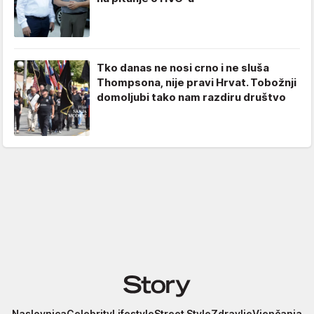
Tko danas ne nosi crno i ne sluša
Thompsona, nije pravi Hrvat. Tobožnji
domoljubi tako nam razdiru društvo
Story
Naslovnica
Celebrity
Lifestyle
Street Style
Zdravlje
Vjenčanja