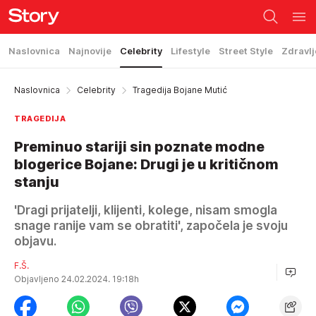
Naslovnica
Najnovije
Celebrity
Lifestyle
Street Style
Zdravlj
Naslovnica
Celebrity
Tragedija Bojane Mutić
TRAGEDIJA
Preminuo stariji sin poznate modne
blogerice Bojane: Drugi je u kritičnom
stanju
'Dragi prijatelji, klijenti, kolege, nisam smogla
snage ranije vam se obratiti', započela je svoju
objavu.
F.Š.
Objavljeno 24.02.2024. 19:18h