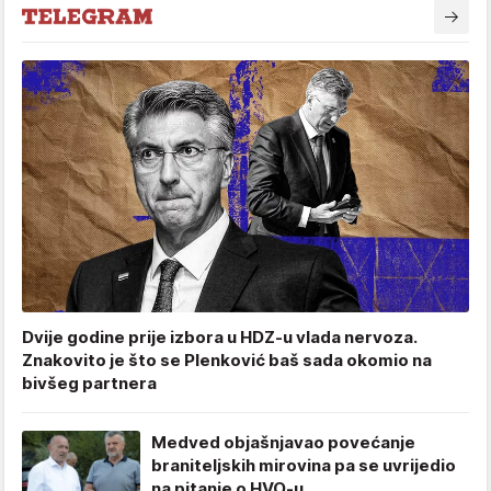
Dvije godine prije izbora u HDZ-u vlada nervoza.
Znakovito je što se Plenković baš sada okomio na
bivšeg partnera
Medved objašnjavao povećanje
braniteljskih mirovina pa se uvrijedio
na pitanje o HVO-u